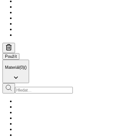
Použít
Materiál
(
0
)
(
)