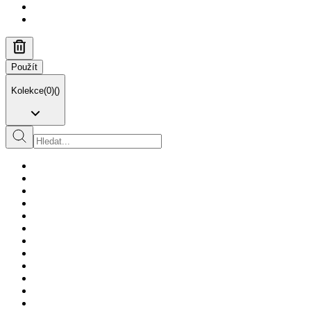
Použít
Kolekce
(
0
)
(
)