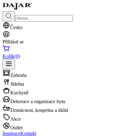
Česko
Přihlásit se
Košík
(0)
Zahrada
Jídelna
Kuchyně
Dekorace a organizace bytu
Domácnost, koupelna a úklid
Akce
Outlet
Inspirace
Kontakt