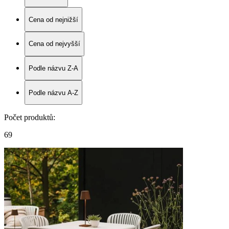
Cena od nejnižší
Cena od nejvyšší
Podle názvu Z-A
Podle názvu A-Z
Počet produktů
:
69