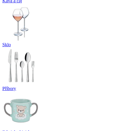
Káva a čaj
Sklo
Příbory