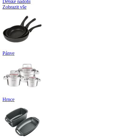
Dětské nádobí
Zobrazit vše
Pánve
Hrnce