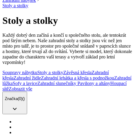
Zahradní nábytek
Stoly a stolky
Stoly a stolky
Každý dobrý den začíná a končí u společného stolu, ale tentokrát
pod širým nebem. Naše zahradní stoly a stolky jsou víc než jen
místo pro talíř, je to prostor pro společné snídaně v paprscích slunce
a hostiny, které trvají až do svítání. Vyberte si model, který dokonale
zapadne do charakteru vaší terasy a vytvoří základ pro letní
vzpomínky!
Soupravy nábytku
Stoly a stolky
Závěsná křesla
Zahradní
křesla
Zahradní židle
Zahradní lehátka a křesla s podnožkou
Zahradní
lůžka
Sofy a lavice
Zahradní slunečníky
Pavilony a altány
Houpací
sítě
Zobrazit vše
Značka
(
0
)
(
)