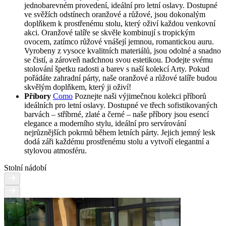
jednobarevném provedení, ideální pro letní oslavy. Dostupné
ve svěžích odstínech oranžové a růžové, jsou dokonalým
doplňkem k prostřenému stolu, který oživí každou venkovní
akci. Oranžové talíře se skvěle kombinují s tropickým
ovocem, zatímco růžové vnášejí jemnou, romantickou auru.
Vyrobeny z vysoce kvalitních materiálů, jsou odolné a snadno
se čistí, a zároveň nadchnou svou estetikou. Dodejte svému
stolování špetku radosti a barev s naší kolekcí Arty. Pokud
pořádáte zahradní párty, naše oranžové a růžové talíře budou
skvělým doplňkem, který ji oživí!
Příbory
Como
Poznejte naši výjimečnou kolekci příborů
ideálních pro letní oslavy. Dostupné ve třech sofistikovaných
barvách – stříbrné, zlaté a černé – naše příbory jsou esencí
elegance a moderního stylu, ideální pro servírování
nejrůznějších pokrmů během letních párty. Jejich jemný lesk
dodá záři každému prostřenému stolu a vytvoří elegantní a
stylovou atmosféru.
Stolní nádobí