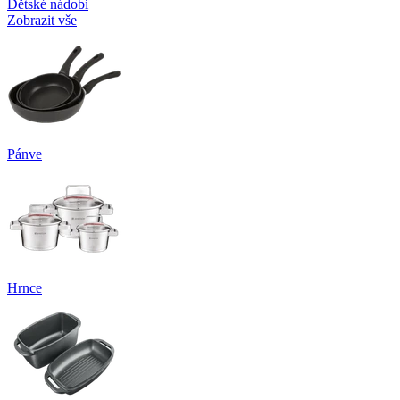
Dětské nádobí
Zobrazit vše
Pánve
Hrnce