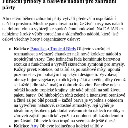
Funkční příbory a barevné nádobí pro zahradní
párty
Atmosféru během zahradní párty vytváří především uspořádání
našeho prostoru. Musíme pamatovat na to, že živé barvy nás naladí
na dobrou vlnu a vybízejí ke společnému hodování. Na DAJAR.cz
nabízíme široký výběr porcelánu a skleněného nádobí, které jistě
osloví všechny hosty i organizátory oslavy:
Kolekce
Paradise
a
Tropical Birds
Objevte vzrušující
rozmanitost a výrazný charakter naší nové kolekce nádobí s
tropickými vzory. Tato jedinečná řada kombinuje barevnou
exotiku s funkčností a vytváří skutečnou symfonii pro smysly.
Každý prvek kolekce, od talířů až po salátové mísy, upoutá
pozornost svým bohatým tropickým designem. Vyvolávají
obrazy bujné vegetace, exotických ptáků a květin, díky čemuž
se každé jídlo stává malým dobrodružstvím. Paradise nejen
odráží kouzlo tropické krajiny, ale také přináší na stůl živou
paletu barev. Od hlubokých tónů zelené a intenzivní oranžové
a žluté až po bílé pozadí – každá barva je vybrána s ohledem
na vytvoření náladové, radostné atmosféry. Její výběr je
ideálním způsobem, jak dodat vašemu stolu nádech exotiky a
zároveň zajistit praktické využití a odolnost při každodenním
používání. Objevte krásu tropů na svém stole ještě dnes!
Kolekce
Arty
Objevte jedinečnou kolekci talířů v