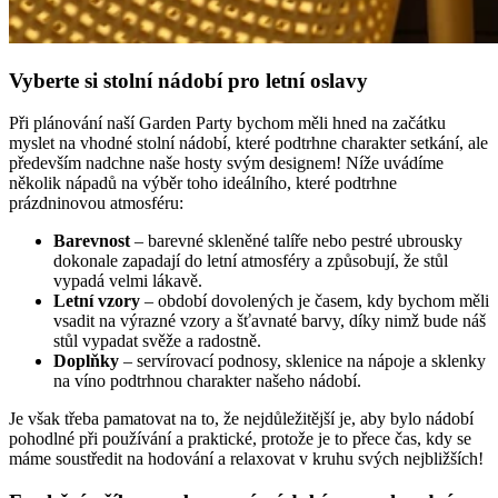
Vyberte si stolní nádobí pro letní oslavy
Při plánování naší Garden Party bychom měli hned na začátku
myslet na vhodné stolní nádobí, které podtrhne charakter setkání, ale
především nadchne naše hosty svým designem! Níže uvádíme
několik nápadů na výběr toho ideálního, které podtrhne
prázdninovou atmosféru:
Barevnost
– barevné skleněné talíře nebo pestré ubrousky
dokonale zapadají do letní atmosféry a způsobují, že stůl
vypadá velmi lákavě.
Letní vzory
– období dovolených je časem, kdy bychom měli
vsadit na výrazné vzory a šťavnaté barvy, díky nimž bude náš
stůl vypadat svěže a radostně.
Doplňky
– servírovací podnosy, sklenice na nápoje a sklenky
na víno podtrhnou charakter našeho nádobí.
Je však třeba pamatovat na to, že nejdůležitější je, aby bylo nádobí
pohodlné při používání a praktické, protože je to přece čas, kdy se
máme soustředit na hodování a relaxovat v kruhu svých nejbližších!