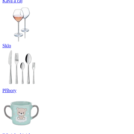
Káva a čaj
Sklo
Příbory