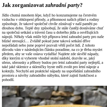
Jak zorganizovat
zahradní party
?
Jídlo chutná mnohem lépe, když ho konzumujeme na čerstvém
vzduchu v obklopení přírody, a přítomnost našich přátel a rodiny
způsobuje, že takové společné chvíle zůstávají v naší paměti po
dlouhou dobu. Teplé dny způsobují, že stále častěji dostáváme chuť
na společná setkání a trávení času u dobrého jídla a osvěžujících
nápojů. Někdy však může být příprava letní zahradní party pro naše
blízké stresující… Zvláště pokud jsme taková setkání dříve
nepořádali nebo jsme poprvé pozvali větší počet lidí. Z tohoto
důvodu vám v následujícím článku poradíme, na co je třeba myslet
předem, aby se vaše oslava vydařila! Najdete zde skvělé nápady,
díky kterým si vyberete vhodné stolní nádobí, dozvíte se, jaký
ubrus, ubrousky a příbory budou pro letní zahradní party nejlepší, a
také jaké sklenice a skleničky byste měli zvolit pro letní nápoje a
koktejly. Nechybí ani praktické nápady na uspořádání zahradního
prostoru a návrhy zahradního nábytku, které zajistí funkčnost a
pohodlí.