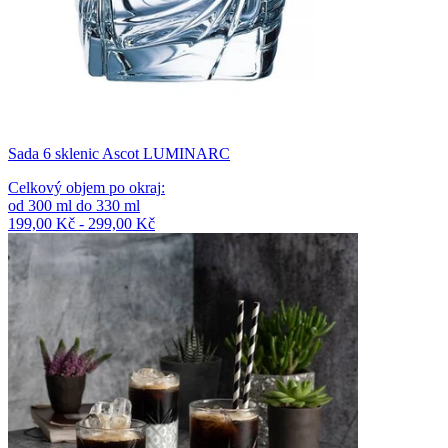
Sada 6 sklenic Ascot LUMINARC
Celkový objem po okraj
:
od
300
ml
do
330
ml
199,00 Kč - 299,00 Kč