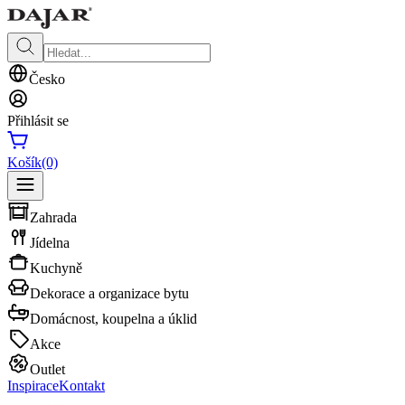
Česko
Přihlásit se
Košík
(0)
Zahrada
Jídelna
Kuchyně
Dekorace a organizace bytu
Domácnost, koupelna a úklid
Akce
Outlet
Inspirace
Kontakt