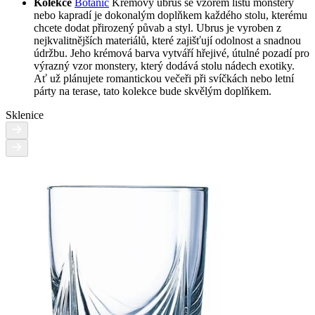
Kolekce
Botanic
Krémový ubrus se vzorem listů monstery
nebo kapradí je dokonalým doplňkem každého stolu, kterému
chcete dodat přirozený půvab a styl. Ubrus je vyroben z
nejkvalitnějších materiálů, které zajišťují odolnost a snadnou
údržbu. Jeho krémová barva vytváří hřejivé, útulné pozadí pro
výrazný vzor monstery, který dodává stolu nádech exotiky.
Ať už plánujete romantickou večeři při svíčkách nebo letní
párty na terase, tato kolekce bude skvělým doplňkem.
Sklenice