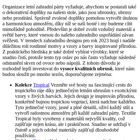
Organizace letní zahradní párty vyžaduje, abychom se postarali také
o dekorativní doplňky na našem stole, jako jsou ubrousky, ubrusy
nebo prostírání. Správně zvolené doplňky pomohou vytvořit útulnou
a harmonickou atmosféru, díky níž se naši hosté i my budeme cítit
mimořádně pohodlně. Především je dobré zvolit vzdušný materiál a
světlé barvy, které vnesou do našeho zahradního uspořádání závan
svěžesti. V trendech zahradního designu pro rok 2023 hrají i nadále
důležitou roli rostlinné motivy a vzory a barvy inspirované přírodou.
Z praktického hlediska je také dobré vybírat výrobky, které se
snadno čistí, protože tento typ oslav po nás často vyžaduje následné
odstranění skvrn od ovoce nebo nápojů. Z tohoto důvodu je
rozhodně lepší investovat do
vysoce kvalitních ubrusů
, které nám
budou sloužit po mnoho sezón, doporučujeme zejména:
Kolekce
Tropical
Vezměte své hosty na fascinující cestu do
tropického ráje díky jedinečným letním ubrusům s exotickými
vzory v živých barvách. Jejich design je inspirován přírodou,
konkrétně bujnou tropickou vegetací, která nadchne každého.
Tyto jedinečné vzory, jasné a plné detailů, oživí každý stůl a
vytvoří radostnou atmosféru při každé zahradní párty. Textilie
Tropical byly vyrobeny z materiálů nejvyšší kvality, což
zajišťuje nejen krásu, ale i praktičnost. Snadno se udržují v
čistotě a jejich odolné materiály zajišťují dlouhodobé
používání.