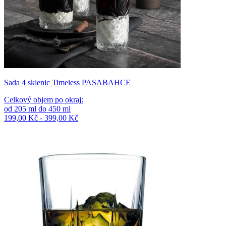
Sada 4 sklenic Timeless PASABAHCE
Celkový objem po okraj
:
od
205
ml
do
450
ml
199,00 Kč - 399,00 Kč