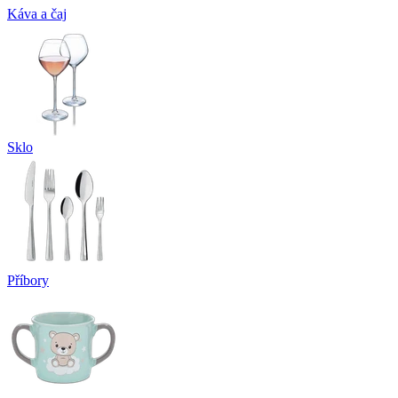
Káva a čaj
Sklo
Příbory