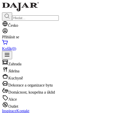
Česko
Přihlásit se
Košík
(0)
Zahrada
Jídelna
Kuchyně
Dekorace a organizace bytu
Domácnost, koupelna a úklid
Akce
Outlet
Inspirace
Kontakt