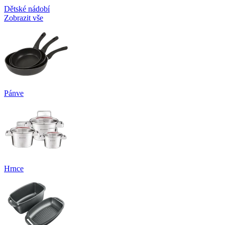
Dětské nádobí
Zobrazit vše
Pánve
Hrnce