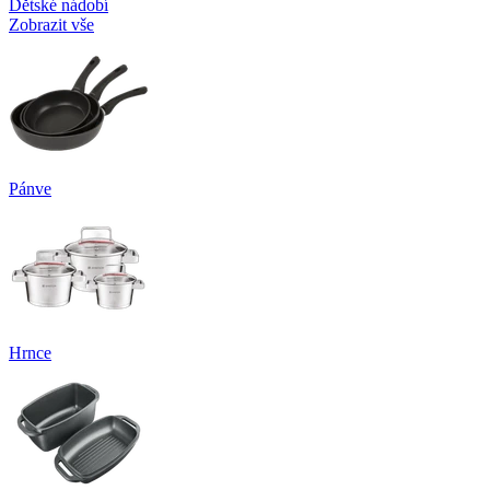
Dětské nádobí
Zobrazit vše
Pánve
Hrnce