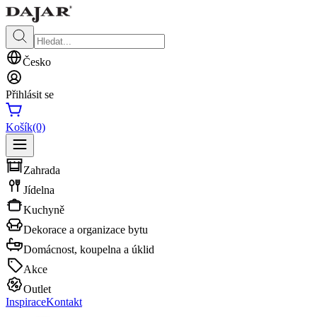
Česko
Přihlásit se
Košík
(0)
Zahrada
Jídelna
Kuchyně
Dekorace a organizace bytu
Domácnost, koupelna a úklid
Akce
Outlet
Inspirace
Kontakt