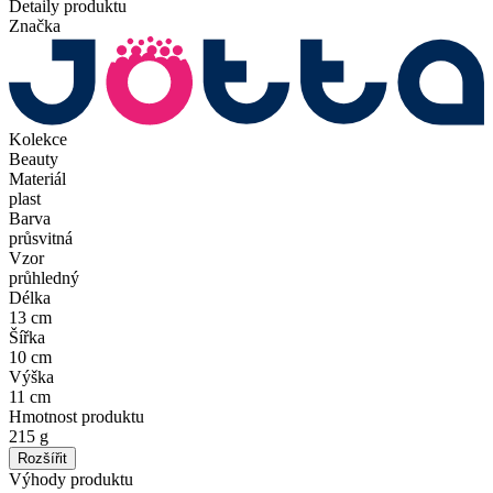
Detaily produktu
Značka
Kolekce
Beauty
Materiál
plast
Barva
průsvitná
Vzor
průhledný
Délka
13 cm
Šířka
10 cm
Výška
11 cm
Hmotnost produktu
215 g
Rozšířit
Výhody produktu