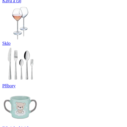
Káva a čaj
Sklo
Příbory