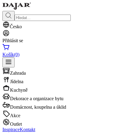
Česko
Přihlásit se
Košík
(0)
Zahrada
Jídelna
Kuchyně
Dekorace a organizace bytu
Domácnost, koupelna a úklid
Akce
Outlet
Inspirace
Kontakt