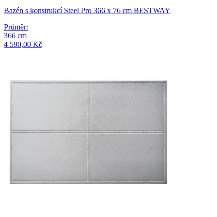
Bazén s konstrukcí Steel Pro 366 x 76 cm BESTWAY
Průměr
:
366
cm
4 590,00 Kč