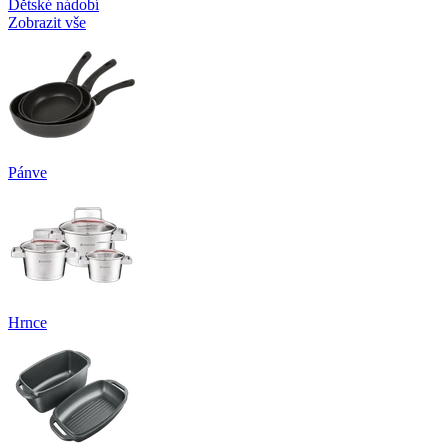
Dětské nádobí
Zobrazit vše
Pánve
Hrnce