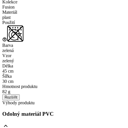
Kolekce
Fusion
Materiál
plast
Použití
Barva
zelená
Vzor
zelený
Délka
45 cm
Šířka
30 cm
Hmotnost produktu
82 g
Rozšířit
Výhody produktu
Odolný materiál PVC