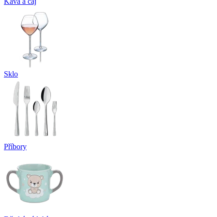
Káva a čaj
Sklo
Příbory