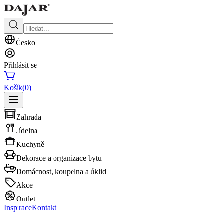
Česko
Přihlásit se
Košík
(0)
Zahrada
Jídelna
Kuchyně
Dekorace a organizace bytu
Domácnost, koupelna a úklid
Akce
Outlet
Inspirace
Kontakt