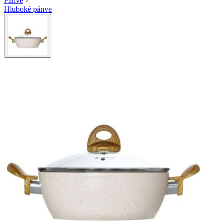
Pánve
Hluboké pánve