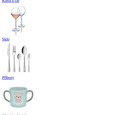
Káva a čaj
Sklo
Příbory