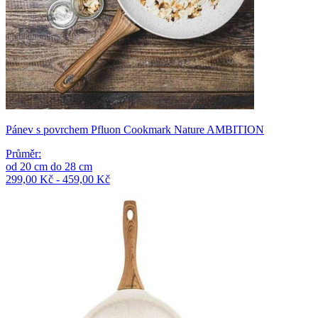
Pánev s povrchem Pfluon Cookmark Nature AMBITION
Průměr
:
od
20
cm
do
28
cm
299,00 Kč - 459,00 Kč