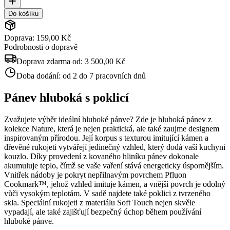
Do košíku
Doprava: 159,00 Kč
Podrobnosti o dopravě
Doprava zdarma od:
3 500,00 Kč
Doba dodání:
od 2 do 7 pracovních dnů
Pánev hluboká s poklicí
Zvažujete výběr ideální hluboké pánve? Zde je hluboká pánev z
kolekce Nature, která je nejen praktická, ale také zaujme designem
inspirovaným přírodou. Její korpus s texturou imitující kámen a
dřevěné rukojeti vytvářejí jedinečný vzhled, který dodá vaší kuchyni
kouzlo. Díky provedení z kovaného hliníku pánev dokonale
akumuluje teplo, čímž se vaše vaření stává energeticky úspornějším.
Vnitřek nádoby je pokryt nepřilnavým povrchem Pfluon
Cookmark™, jehož vzhled imituje kámen, a vnější povrch je odolný
vůči vysokým teplotám. V sadě najdete také poklici z tvrzeného
skla. Speciální rukojeti z materiálu Soft Touch nejen skvěle
vypadají, ale také zajišťují bezpečný úchop během používání
hluboké pánve.