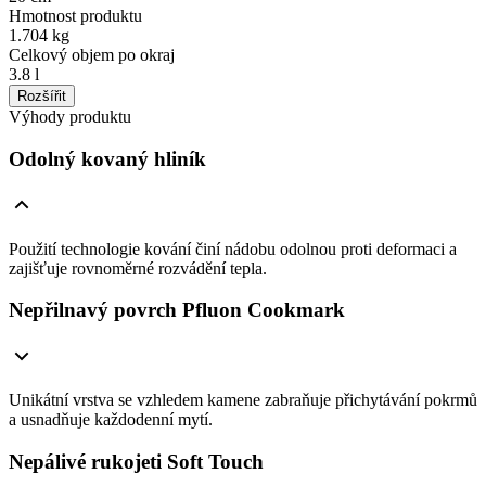
Hmotnost produktu
1.704 kg
Celkový objem po okraj
3.8 l
Rozšířit
Výhody produktu
Odolný kovaný hliník
Použití technologie kování činí nádobu odolnou proti deformaci a
zajišťuje rovnoměrné rozvádění tepla.
Nepřilnavý povrch Pfluon Cookmark
Unikátní vrstva se vzhledem kamene zabraňuje přichytávání pokrmů
a usnadňuje každodenní mytí.
Nepálivé rukojeti Soft Touch