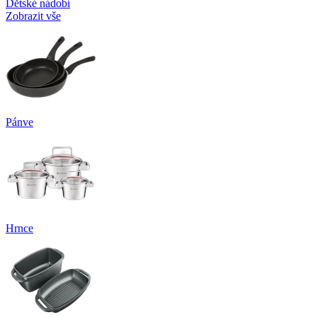
Dětské nádobí
Zobrazit vše
Pánve
Hrnce