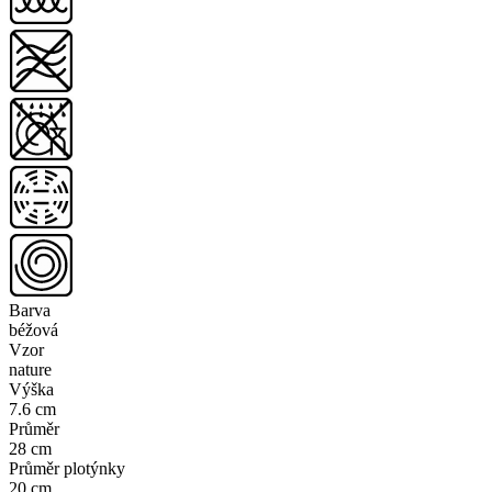
Barva
béžová
Vzor
nature
Výška
7.6 cm
Průměr
28 cm
Průměr plotýnky
20 cm