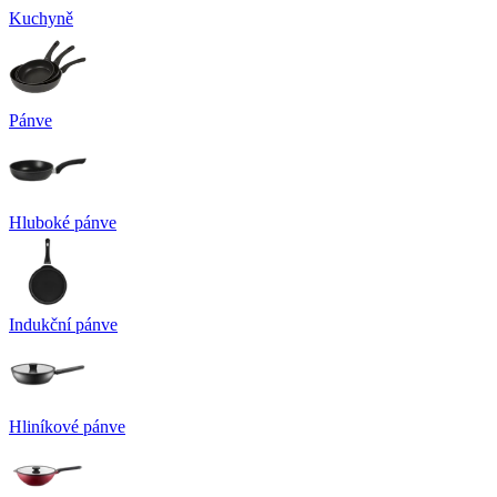
Kuchyně
Pánve
Hluboké pánve
Indukční pánve
Hliníkové pánve