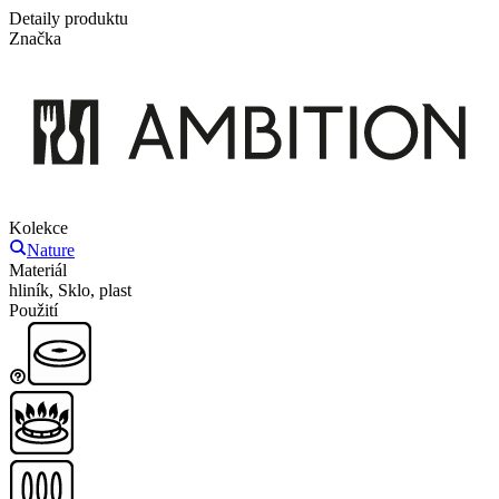
Detaily produktu
Značka
Kolekce
Nature
Materiál
hliník, Sklo, plast
Použití