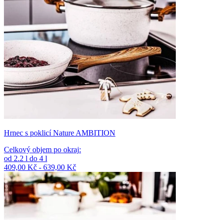
Hrnec s poklicí Nature AMBITION
Celkový objem po okraj
:
od
2.2
l
do
4
l
409,00 Kč - 639,00 Kč