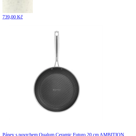
739,00 Kč
Pánev s povrchem Qualum Ceramic Futuro 20 cm AMBITION