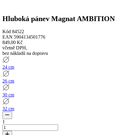
Hluboká pánev Magnat AMBITION
Kód
84522
EAN
5904134501776
849,00 Kč
včetně DPH
,
bez nákladů na dopravu
24 cm
26 cm
30 cm
32 cm
1