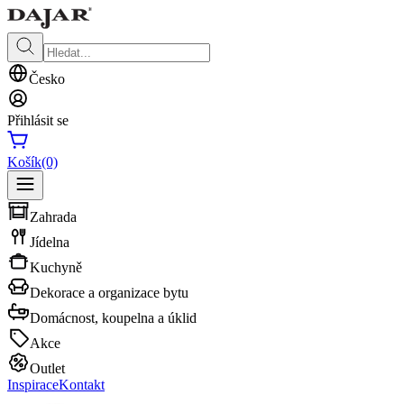
Česko
Přihlásit se
Košík
(0)
Zahrada
Jídelna
Kuchyně
Dekorace a organizace bytu
Domácnost, koupelna a úklid
Akce
Outlet
Inspirace
Kontakt