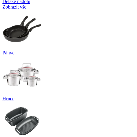
Dětské nádobí
Zobrazit vše
Pánve
Hrnce