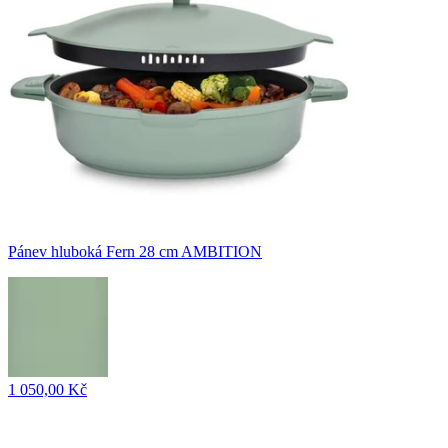
Pánev hluboká Fern 28 cm AMBITION
1 050,00 Kč