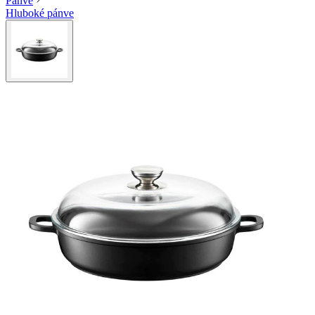
Pánve
Hluboké pánve