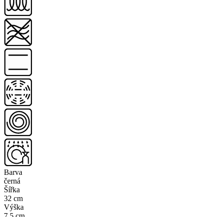
Barva
černá
Šířka
32 cm
Výška
7.5 cm