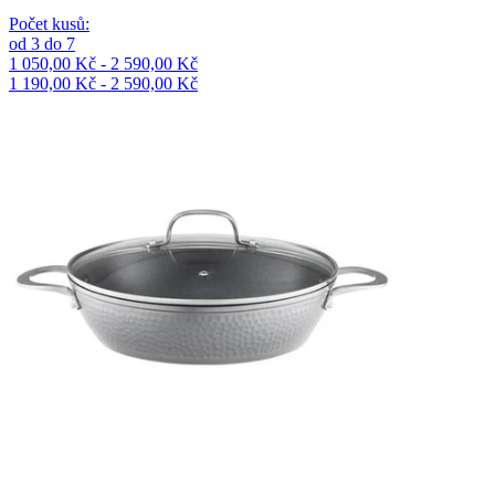
Počet kusů
:
od
3
do
7
1 050,00 Kč - 2 590,00 Kč
1 190,00 Kč - 2 590,00 Kč