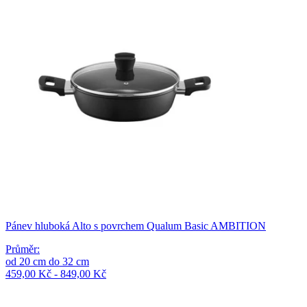
Pánev hluboká Alto s povrchem Qualum Basic AMBITION
Průměr
:
od
20
cm
do
32
cm
459,00 Kč - 849,00 Kč