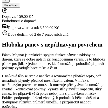
Do košíku
Doprava: 159,00 Kč
Podrobnosti o dopravě
Doprava zdarma od:
3 500,00 Kč
Doba dodání:
od 2 do 7 pracovních dnů
Hluboká pánev s nepřilnavým povrchem
Pánev Magnat je praktické spojení funkce pánve a nádoby na
dušení, které se dobře uplatní při každodenním vaření. Je to hluboká
pánev pro jídla z jednoho hrnce, která umožňuje pohodlně připravit
pokrmy vyžadující více místa a času.
Hliníkové tělo se rychle nahřívá a rovnoměrně předává teplo, což
usnadňuje plynulý přechod mezi fázemi vaření. Vnitřek s
nepřilnavým povrchem non-stick omezuje přichytávání a umožňuje
snadněji kontrolovat pokrmy. Vysoké stěny zvyšují kapacitu, díky
čemuž lze připravit větší porce nebo jídla s přídavkem omáček.
Poklice podporuje udržení vhodných podmínek během dušení a
dostupnost různých průměrů umožňuje přizpůsobit nádobu
potřebám.