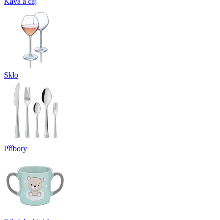
Káva a čaj
Sklo
Příbory