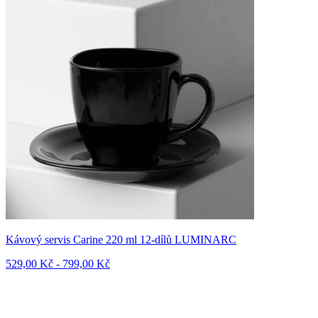
Kávový servis Carine 220 ml 12-dílů LUMINARC
529,00 Kč - 799,00 Kč