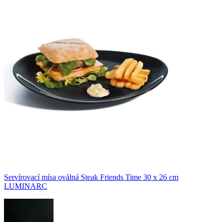
Servírovací mísa oválná Steak Friends Time 30 x 26 cm
LUMINARC