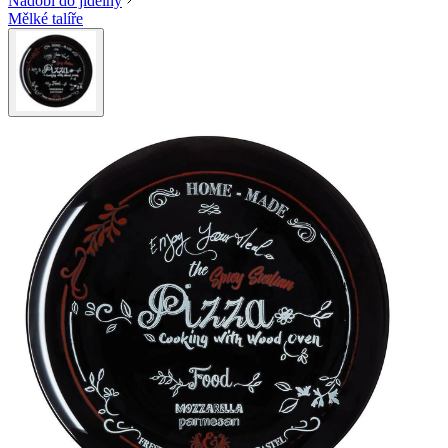
Nádobí do jídelny
Mělké talíře