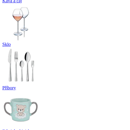
Káva a čaj
Sklo
Příbory