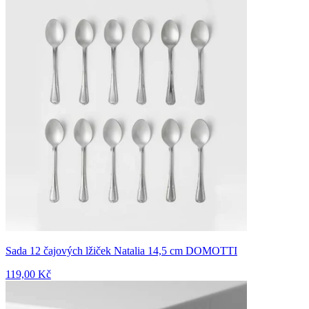
Sada 12 čajových lžiček Natalia 14,5 cm DOMOTTI
119,00 Kč