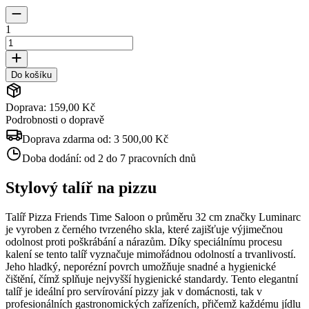
1
Do košíku
Doprava: 159,00 Kč
Podrobnosti o dopravě
Doprava zdarma od:
3 500,00 Kč
Doba dodání:
od 2 do 7 pracovních dnů
Stylový talíř na pizzu
Talíř Pizza Friends Time Saloon o průměru 32 cm značky Luminarc
je vyroben z černého tvrzeného skla, které zajišťuje výjimečnou
odolnost proti poškrábání a nárazům. Díky speciálnímu procesu
kalení se tento talíř vyznačuje mimořádnou odolností a trvanlivostí.
Jeho hladký, neporézní povrch umožňuje snadné a hygienické
čištění, čímž splňuje nejvyšší hygienické standardy. Tento elegantní
talíř je ideální pro servírování pizzy jak v domácnosti, tak v
profesionálních gastronomických zařízeních, přičemž každému jídlu