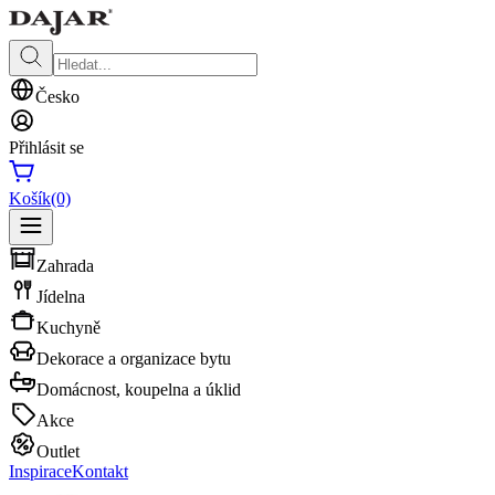
Česko
Přihlásit se
Košík
(0)
Zahrada
Jídelna
Kuchyně
Dekorace a organizace bytu
Domácnost, koupelna a úklid
Akce
Outlet
Inspirace
Kontakt