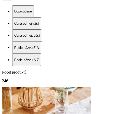
Doporučené
Cena od nejnižší
Cena od nejvyšší
Podle názvu Z-A
Podle názvu A-Z
Počet produktů
:
246