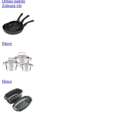
Dětské nádobí
Zobrazit vše
Pánve
Hrnce