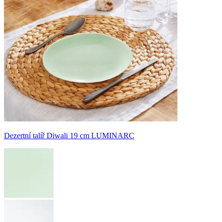
Dezertní talíř Diwali 19 cm LUMINARC