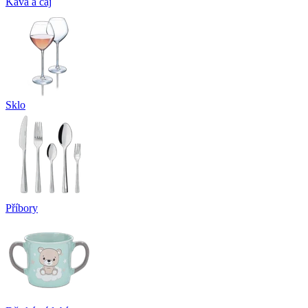
Káva a čaj
Sklo
Příbory