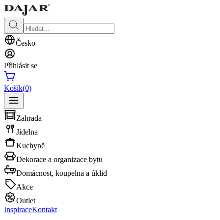
Česko
Přihlásit se
Košík
(0)
Zahrada
Jídelna
Kuchyně
Dekorace a organizace bytu
Domácnost, koupelna a úklid
Akce
Outlet
Inspirace
Kontakt