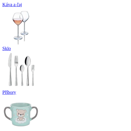
Káva a čaj
Sklo
Příbory