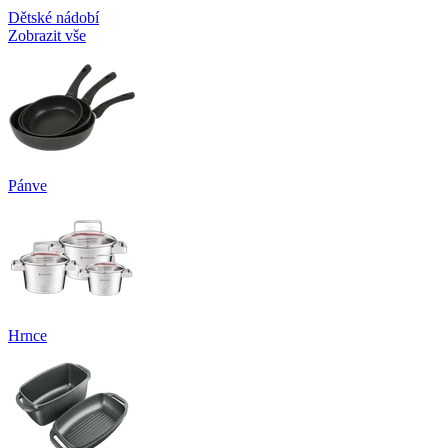
Dětské nádobí
Zobrazit vše
Pánve
Hrnce