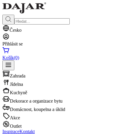
Česko
Přihlásit se
Košík
(0)
Zahrada
Jídelna
Kuchyně
Dekorace a organizace bytu
Domácnost, koupelna a úklid
Akce
Outlet
Inspirace
Kontakt