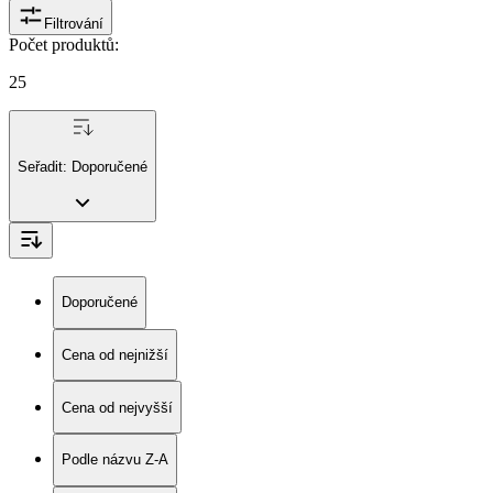
Filtrování
Počet produktů
:
25
Seřadit:
Doporučené
Doporučené
Cena od nejnižší
Cena od nejvyšší
Podle názvu Z-A