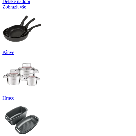
Dětské nádobí
Zobrazit vše
Pánve
Hrnce