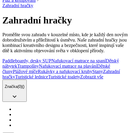
Pláž a kempování
Zahradní hračky
Zahradní hračky
Proměňte svou zahradu v kouzelné místo, kde je každý den novým
dobrodružstvím a příležitostí k úsměvu. Naše zahradní hračky jsou
kombinací kreativního designu a bezpečnosti, které inspirují vaše
dítě k aktivnímu objevování světa v obklopení přírody.
Paddleboardy, desky SUP
Nafukovací matrace na spaní
Dětský
nábytek
Trampolíny
Nafukovací matrace na plavání
Dětské
čluny
Plážové míče
Rukávky a nafukovací kruhy
Stany
Zahradní
hračky
Turistické lednice
Turistické toalety
Zobrazit vše
Značka
(
0
)
(
)