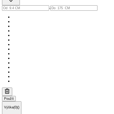
-
Použít
Výška
(
0
)
(
)