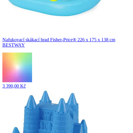
Nafukovací skákací hrad Fisher-Price® 226 x 175 x 138 cm
BESTWAY
3 390,00 Kč