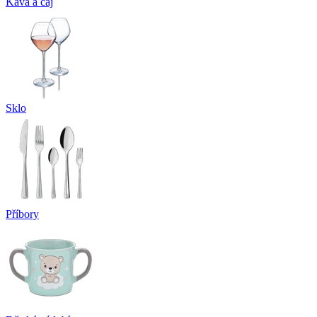
Káva a čaj
Sklo
Příbory