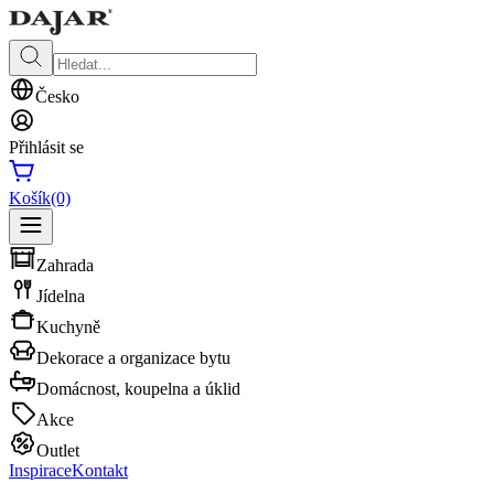
Česko
Přihlásit se
Košík
(0)
Zahrada
Jídelna
Kuchyně
Dekorace a organizace bytu
Domácnost, koupelna a úklid
Akce
Outlet
Inspirace
Kontakt