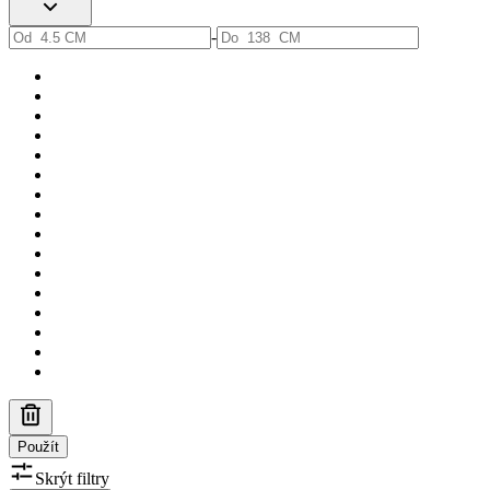
-
Použít
Skrýt filtry