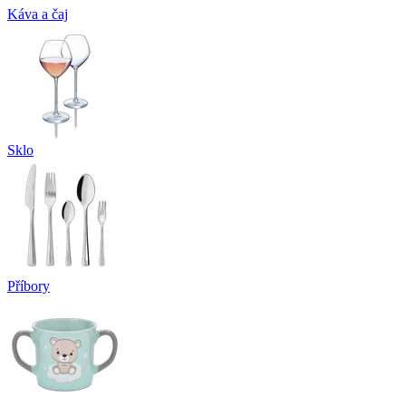
Káva a čaj
Sklo
Příbory