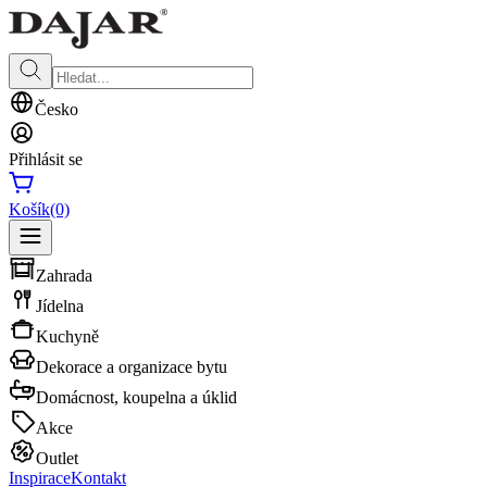
Česko
Přihlásit se
Košík
(0)
Zahrada
Jídelna
Kuchyně
Dekorace a organizace bytu
Domácnost, koupelna a úklid
Akce
Outlet
Inspirace
Kontakt