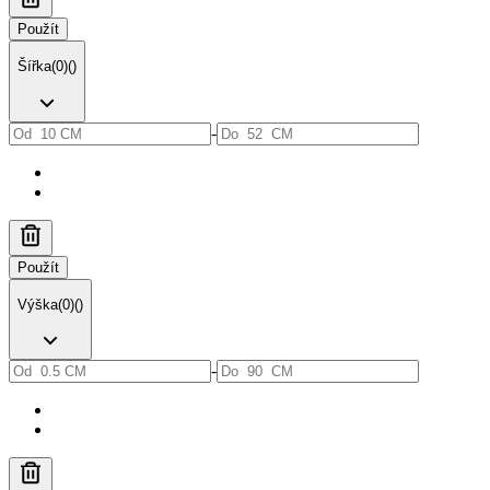
Použít
Šířka
(
0
)
(
)
-
Použít
Výška
(
0
)
(
)
-