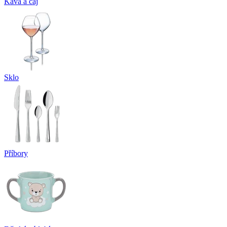
Káva a čaj
Sklo
Příbory