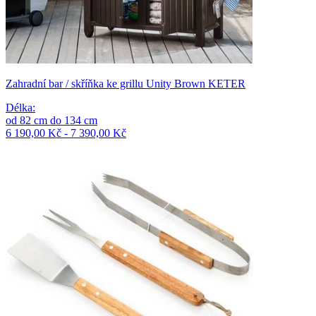
Zahradní bar / skříňka ke grillu Unity Brown KETER
Délka
:
od
82
cm
do
134
cm
6 190,00 Kč - 7 390,00 Kč