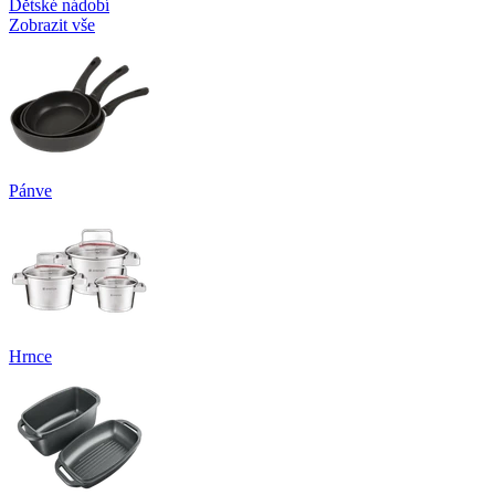
Dětské nádobí
Zobrazit vše
Pánve
Hrnce