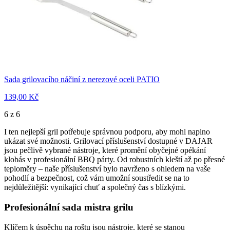
Sada grilovacího náčiní z nerezové oceli PATIO
139,00 Kč
6 z 6
I ten nejlepší gril potřebuje správnou podporu, aby mohl naplno
ukázat své možnosti. Grilovací příslušenství dostupné v DAJAR
jsou pečlivě vybrané nástroje, které promění obyčejné opékání
klobás v profesionální BBQ párty. Od robustních kleští až po přesné
teploměry – naše příslušenství bylo navrženo s ohledem na vaše
pohodlí a bezpečnost, což vám umožní soustředit se na to
nejdůležitější: vynikající chuť a společný čas s blízkými.
Profesionální sada mistra grilu
Klíčem k úspěchu na roštu jsou nástroje, které se stanou