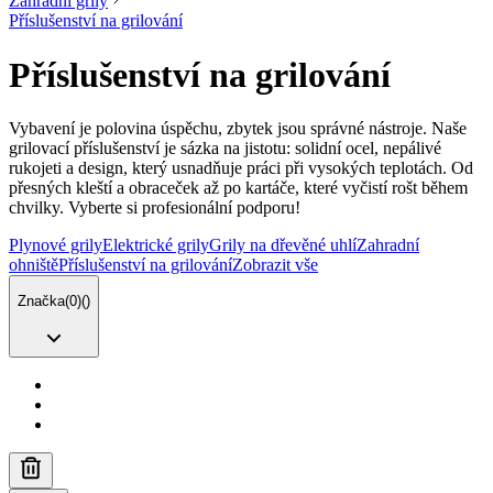
Zahradní grily
Příslušenství na grilování
Příslušenství na grilování
Vybavení je polovina úspěchu, zbytek jsou správné nástroje. Naše
grilovací příslušenství je sázka na jistotu: solidní ocel, nepálivé
rukojeti a design, který usnadňuje práci při vysokých teplotách. Od
přesných kleští a obraceček až po kartáče, které vyčistí rošt během
chvilky. Vyberte si profesionální podporu!
Plynové grily
Elektrické grily
Grily na dřevěné uhlí
Zahradní
ohniště
Příslušenství na grilování
Zobrazit vše
Značka
(
0
)
(
)