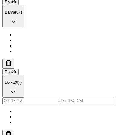
Použít
Barva
(
0
)
(
)
Použít
Délka
(
0
)
(
)
-