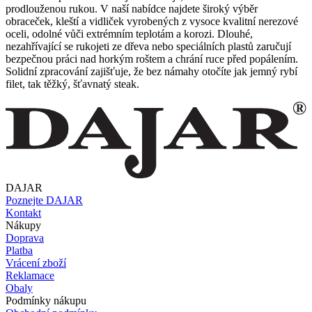
prodlouženou rukou. V naší nabídce najdete široký výběr
obraceček, kleští a vidliček vyrobených z vysoce kvalitní nerezové
oceli, odolné vůči extrémním teplotám a korozi. Dlouhé,
nezahřívající se rukojeti ze dřeva nebo speciálních plastů zaručují
bezpečnou práci nad horkým roštem a chrání ruce před popálením.
Solidní zpracování zajišťuje, že bez námahy otočíte jak jemný rybí
filet, tak těžký, šťavnatý steak.
DAJAR
Poznejte DAJAR
Kontakt
Nákupy
Doprava
Platba
Vrácení zboží
Reklamace
Obaly
Podmínky nákupu