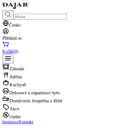
Česko
Přihlásit se
Košík
(0)
Zahrada
Jídelna
Kuchyně
Dekorace a organizace bytu
Domácnost, koupelna a úklid
Akce
Outlet
Inspirace
Kontakt