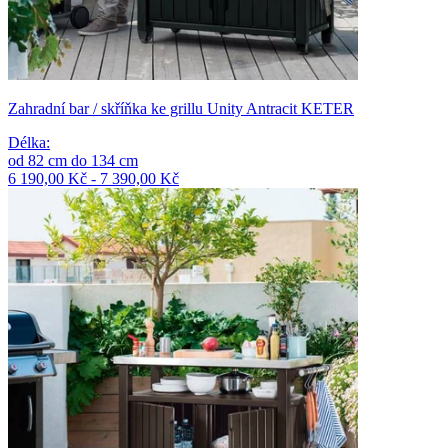
Zahradní bar / skříňka ke grillu Unity Antracit KETER
Délka
:
od
82
cm
do
134
cm
6 190,00 Kč - 7 390,00 Kč