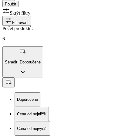
Použít
Skrýt filtry
Filtrování
Počet produktů
:
6
Seřadit:
Doporučené
Doporučené
Cena od nejnižší
Cena od nejvyšší