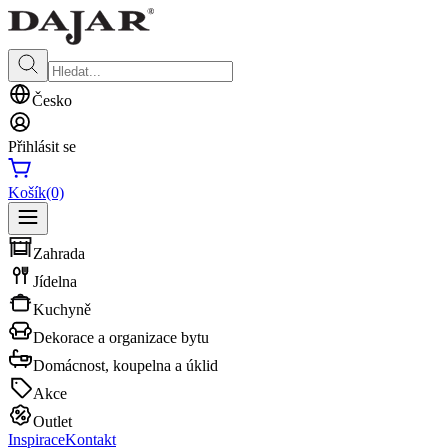
Česko
Přihlásit se
Košík
(0)
Zahrada
Jídelna
Kuchyně
Dekorace a organizace bytu
Domácnost, koupelna a úklid
Akce
Outlet
Inspirace
Kontakt