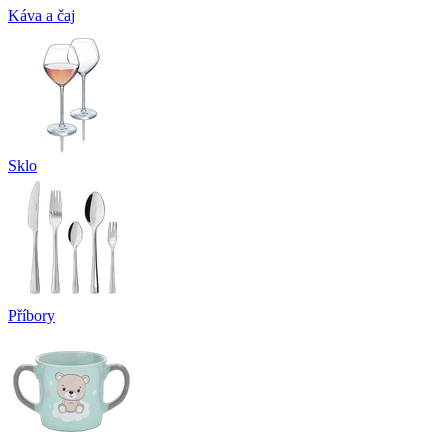
Káva a čaj
Sklo
Příbory