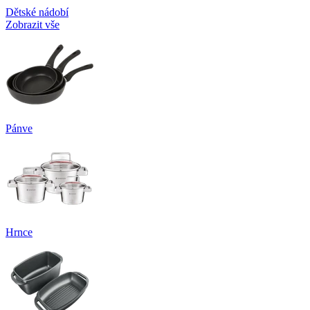
Dětské nádobí
Zobrazit vše
Pánve
Hrnce