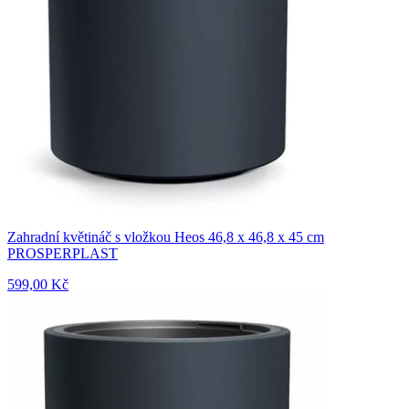
Zahradní květináč s vložkou Heos 46,8 x 46,8 x 45 cm
PROSPERPLAST
599,00 Kč