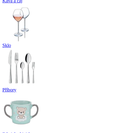
Káva a čaj
Sklo
Příbory