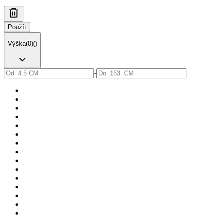
Použít
Výška
(
0
)
(
)
-