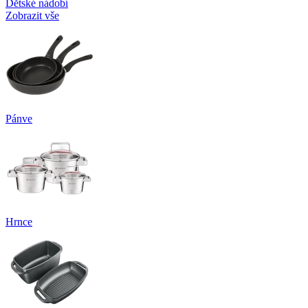
Dětské nádobí
Zobrazit vše
Pánve
Hrnce