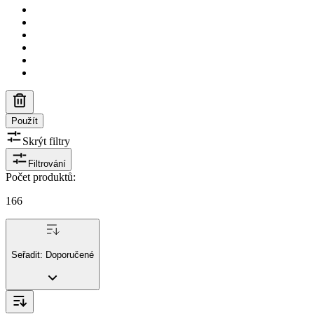
Použít
Skrýt filtry
Filtrování
Počet produktů
:
166
Seřadit:
Doporučené