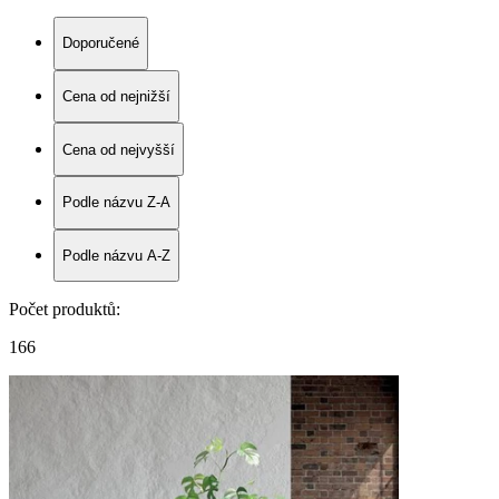
Doporučené
Cena od nejnižší
Cena od nejvyšší
Podle názvu Z-A
Podle názvu A-Z
Počet produktů
:
166