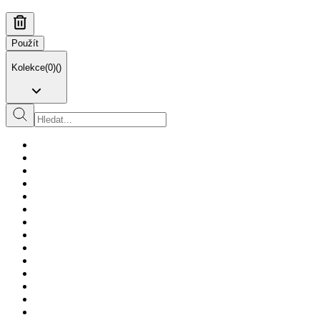
Použít
Kolekce
(
0
)
(
)