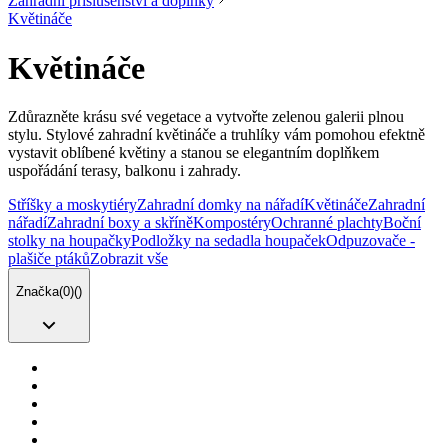
Zahradní příslušenství a doplňky
Květináče
Květináče
Zdůrazněte krásu své vegetace a vytvořte zelenou galerii plnou
stylu. Stylové zahradní květináče a truhlíky
vám pomohou efektně
vystavit oblíbené květiny a stanou se elegantním doplňkem
uspořádání terasy, balkonu i zahrady.
Stříšky a moskytiéry
Zahradní domky na nářadí
Květináče
Zahradní
nářadí
Zahradní boxy a skříně
Kompostéry
Ochranné plachty
Boční
stolky na houpačky
Podložky na sedadla houpaček
Odpuzovače -
plašiče ptáků
Zobrazit vše
Značka
(
0
)
(
)