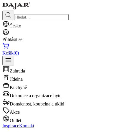
Česko
Přihlásit se
Košík
(0)
Zahrada
Jídelna
Kuchyně
Dekorace a organizace bytu
Domácnost, koupelna a úklid
Akce
Outlet
Inspirace
Kontakt