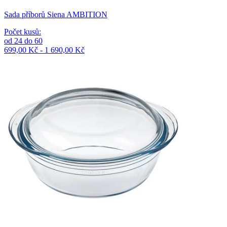
Sada příborů Siena AMBITION
Počet kusů
:
od
24
do
60
699,00 Kč - 1 690,00 Kč