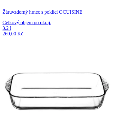
Žáruvzdorný hrnec s poklicí OCUISINE
Celkový objem po okraj
:
3.2
l
269,00 Kč