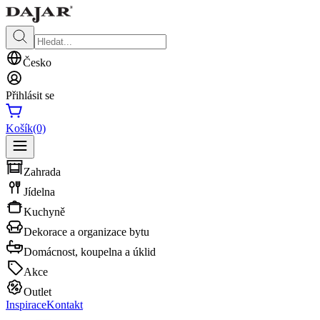
Česko
Přihlásit se
Košík
(0)
Zahrada
Jídelna
Kuchyně
Dekorace a organizace bytu
Domácnost, koupelna a úklid
Akce
Outlet
Inspirace
Kontakt