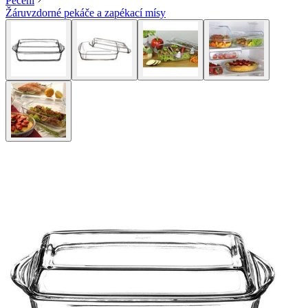
Pečení
Žáruvzdorné pekáče a zapékací mísy