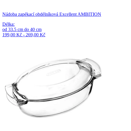
Nádoba zapékací obdélníková Excellent AMBITION
Délka
:
od
33.5
cm
do
40
cm
199,00 Kč - 269,00 Kč