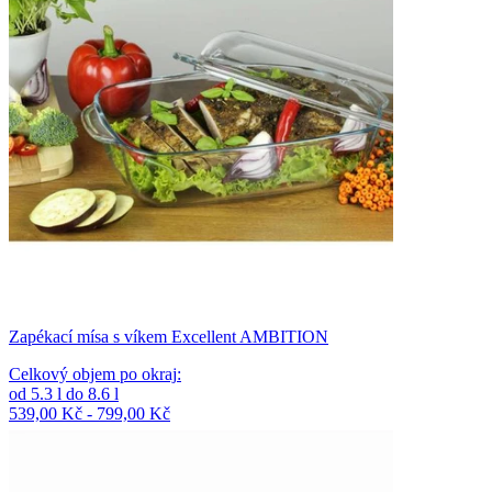
Zapékací mísa s víkem Excellent AMBITION
Celkový objem po okraj
:
od
5.3
l
do
8.6
l
539,00 Kč - 799,00 Kč