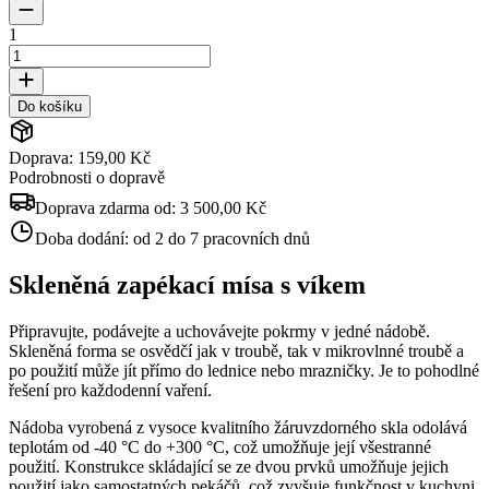
1
Do košíku
Doprava: 159,00 Kč
Podrobnosti o dopravě
Doprava zdarma od:
3 500,00 Kč
Doba dodání:
od 2 do 7 pracovních dnů
Skleněná zapékací mísa s víkem
Připravujte, podávejte a uchovávejte pokrmy v jedné nádobě.
Skleněná forma se osvědčí jak v troubě, tak v mikrovlnné troubě a
po použití může jít přímo do lednice nebo mrazničky. Je to pohodlné
řešení pro každodenní vaření.
Nádoba vyrobená z vysoce kvalitního žáruvzdorného skla odolává
teplotám od -40 °C do +300 °C, což umožňuje její všestranné
použití. Konstrukce skládající se ze dvou prvků umožňuje jejich
použití jako samostatných pekáčů, což zvyšuje funkčnost v kuchyni.