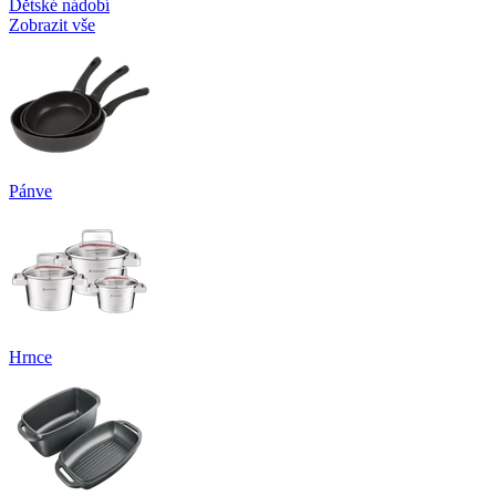
Dětské nádobí
Zobrazit vše
Pánve
Hrnce