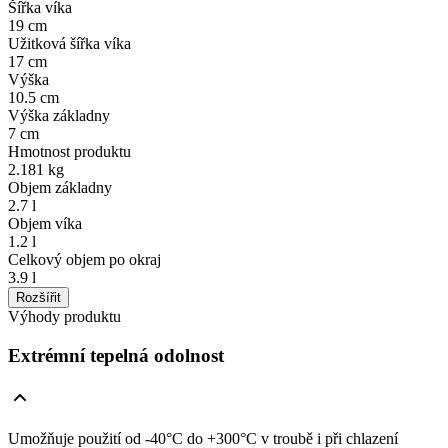
Šířka víka
19 cm
Užitková šířka víka
17 cm
Výška
10.5 cm
Výška základny
7 cm
Hmotnost produktu
2.181 kg
Objem základny
2.7 l
Objem víka
1.2 l
Celkový objem po okraj
3.9 l
Rozšířit
Výhody produktu
Extrémní tepelná odolnost
Umožňuje použití od -40°C do +300°C v troubě i při chlazení