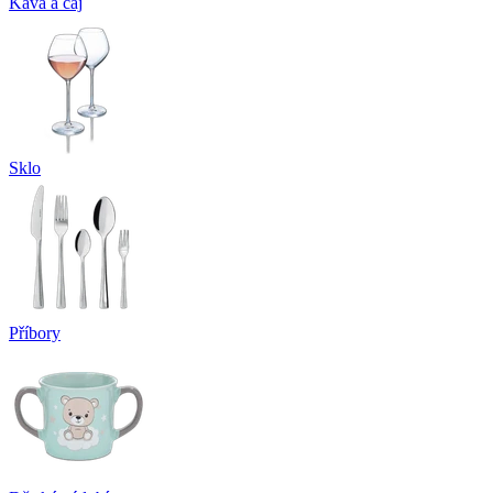
Káva a čaj
Sklo
Příbory