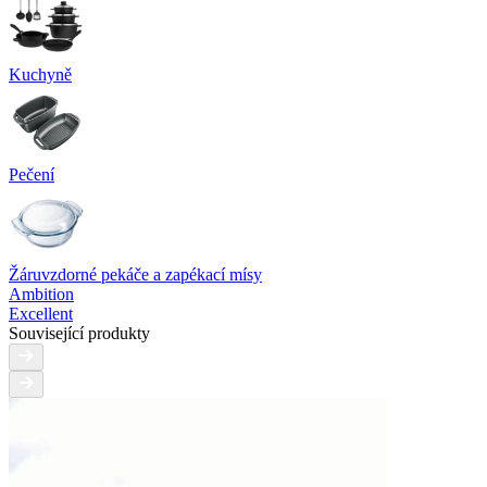
Kuchyně
Pečení
Žáruvzdorné pekáče a zapékací mísy
Ambition
Excellent
Související produkty