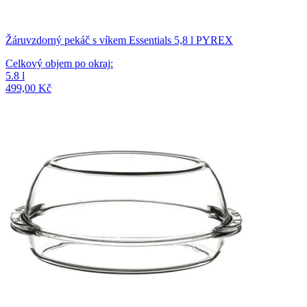
Žáruvzdorný pekáč s víkem Essentials 5,8 l PYREX
Celkový objem po okraj
:
5.8
l
499,00 Kč