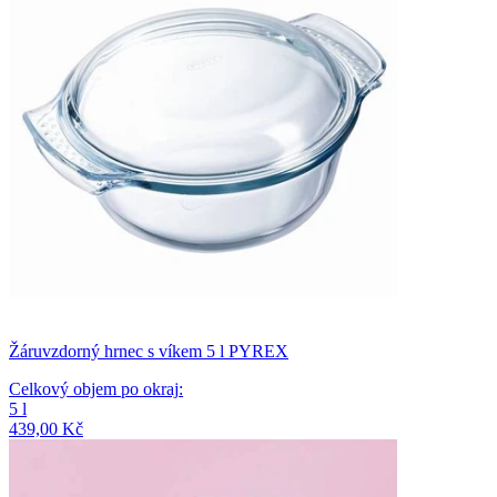
Žáruvzdorný hrnec s víkem 5 l PYREX
Celkový objem po okraj
:
5
l
439,00 Kč