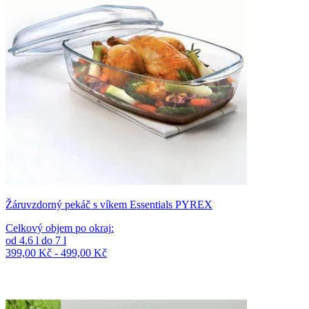
Žáruvzdorný pekáč s víkem Essentials PYREX
Celkový objem po okraj
:
od
4.6
l
do
7
l
399,00 Kč - 499,00 Kč