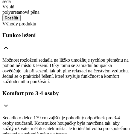
šedá
Výplň
polyuretanová pěna
Rozšířit
Výhody produktu
Funkce ležení
Možnost rozložení sedadla na lůžko umožňuje rychlou přeměnu na
pohodlné místo k ležení. Díky tomu se zahradní houpačka
osvědčuje jak při sezení, tak při plné relaxaci na čerstvém vzduchu.
Jedná se o praktické řešení, které zvyšuje funkčnost a komfort
každodenního používání.
Komfort pro 3-4 osoby
Sedadlo o délce 179 cm zajišťuje pohodlný odpočinek pro 3-4
osoby současně. Konstrukce houpačky byla navržena tak, aby
každý uživatel měl dostatek místa. Je to ideální volba pro společnou
relaxaci na zahradě nebo na terase.