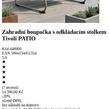
Zahradní houpačka s odkládacím stolkem
Tivoli PATIO
Kód
448900
EAN
5904134451354
5.0
(
7 recenzí
)
14 390,00 Kč
-
20
%
včetně DPH
,
bez nákladů na dopravu