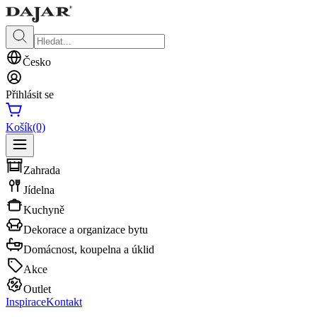
Česko
Přihlásit se
Košík
(0)
Zahrada
Jídelna
Kuchyně
Dekorace a organizace bytu
Domácnost, koupelna a úklid
Akce
Outlet
Inspirace
Kontakt