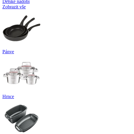
Dětské nádobí
Zobrazit vše
Pánve
Hrnce