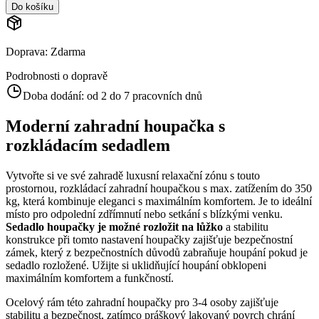
Do košíku
Doprava
:
Zdarma
Podrobnosti o dopravě
Doba dodání:
od 2 do 7 pracovních dnů
Moderní zahradní houpačka s
rozkládacím sedadlem
Vytvořte si ve své zahradě luxusní relaxační zónu s touto
prostornou, rozkládací zahradní houpačkou s max. zatížením do 350
kg, která kombinuje eleganci s maximálním komfortem. Je to ideální
místo pro odpolední zdřímnutí nebo setkání s blízkými venku.
Sedadlo houpačky je možné rozložit na lůžko
a stabilitu
konstrukce při tomto nastavení houpačky zajišťuje bezpečnostní
zámek, který z bezpečnostních důvodů zabraňuje houpání pokud je
sedadlo rozložené. Užijte si uklidňující houpání obklopeni
maximálním komfortem a funkčností.
Ocelový rám této zahradní houpačky pro 3-4 osoby zajišťuje
stabilitu a bezpečnost, zatímco práškový lakovaný povrch chrání