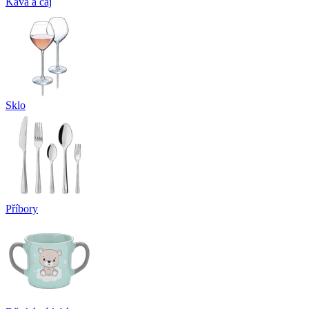
Káva a čaj
Sklo
Příbory