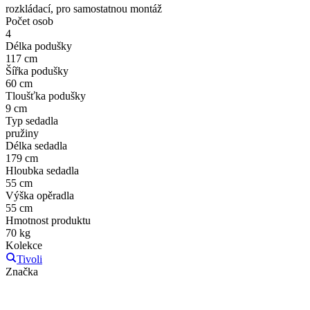
rozkládací, pro samostatnou montáž
Počet osob
4
Délka podušky
117 cm
Šířka podušky
60 cm
Tloušťka podušky
9 cm
Typ sedadla
pružiny
Délka sedadla
179 cm
Hloubka sedadla
55 cm
Výška opěradla
55 cm
Hmotnost produktu
70 kg
Kolekce
Tivoli
Značka