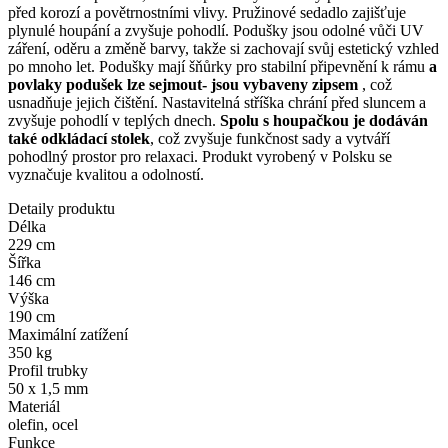
před korozí a povětrnostními vlivy. Pružinové sedadlo zajišťuje
plynulé houpání a zvyšuje pohodlí. Podušky jsou odolné vůči UV
záření, oděru a změně barvy, takže si zachovají svůj estetický vzhled
po mnoho let. Podušky mají šňůrky pro stabilní připevnění k rámu
a
povlaky podušek lze sejmout- jsou vybaveny zipsem
, což
usnadňuje jejich čištění. Nastavitelná stříška chrání před sluncem a
zvyšuje pohodlí v teplých dnech.
Spolu s houpačkou je dodáván
také odkládací stolek
, což zvyšuje funkčnost sady a vytváří
pohodlný prostor pro relaxaci. Produkt vyrobený v Polsku se
vyznačuje kvalitou a odolností.
Detaily produktu
Délka
229 cm
Šířka
146 cm
Výška
190 cm
Maximální zatížení
350 kg
Profil trubky
50 x 1,5 mm
Materiál
olefin, ocel
Funkce