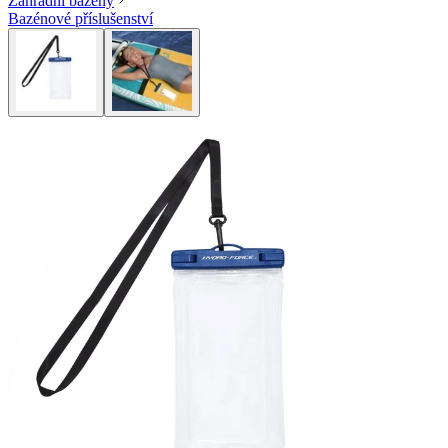
Zahradní bazény
Bazénové příslušenství