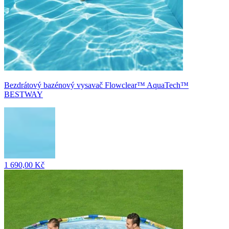
Bezdrátový bazénový vysavač Flowclear™ AquaTech™
BESTWAY
1 690,00 Kč