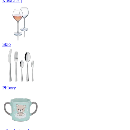
Káva a čaj
Sklo
Příbory