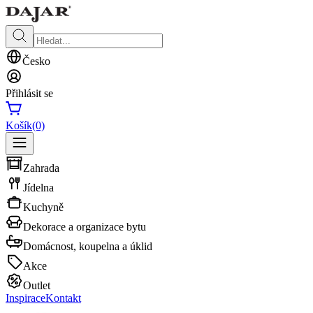
Česko
Přihlásit se
Košík
(0)
Zahrada
Jídelna
Kuchyně
Dekorace a organizace bytu
Domácnost, koupelna a úklid
Akce
Outlet
Inspirace
Kontakt