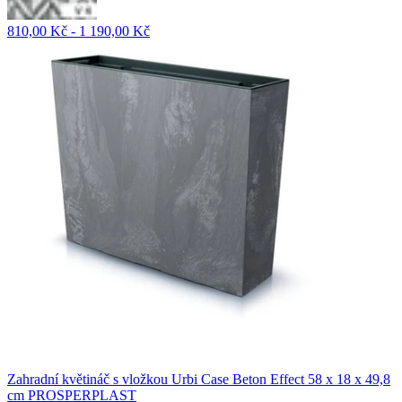
810,00 Kč - 1 190,00 Kč
Zahradní květináč s vložkou Urbi Case Beton Effect 58 x 18 x 49,8
cm PROSPERPLAST