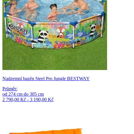
Nadzemní bazén Steel Pro Jungle BESTWAY
Průměr
:
od
274
cm
do
305
cm
2 790,00 Kč - 3 190,00 Kč