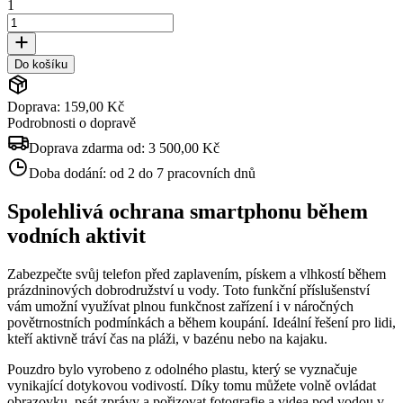
1
Do košíku
Doprava: 159,00 Kč
Podrobnosti o dopravě
Doprava zdarma od:
3 500,00 Kč
Doba dodání:
od 2 do 7 pracovních dnů
Spolehlivá ochrana smartphonu během
vodních aktivit
Zabezpečte svůj telefon před zaplavením, pískem a vlhkostí během
prázdninových dobrodružství u vody. Toto funkční příslušenství
vám umožní využívat plnou funkčnost zařízení i v náročných
povětrnostních podmínkách a během koupání. Ideální řešení pro lidi,
kteří aktivně tráví čas na pláži, v bazénu nebo na kajaku.
Pouzdro bylo vyrobeno z odolného plastu, který se vyznačuje
vynikající dotykovou vodivostí. Díky tomu můžete volně ovládat
obrazovku, psát zprávy a pořizovat fotografie a videa pod vodou v