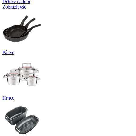
Dětské nádobí
Zobrazit vše
Pánve
Hrnce