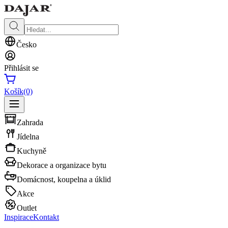
Česko
Přihlásit se
Košík
(0)
Zahrada
Jídelna
Kuchyně
Dekorace a organizace bytu
Domácnost, koupelna a úklid
Akce
Outlet
Inspirace
Kontakt