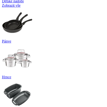
Dětské nádobí
Zobrazit vše
Pánve
Hrnce