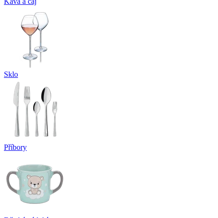
Káva a čaj
Sklo
Příbory