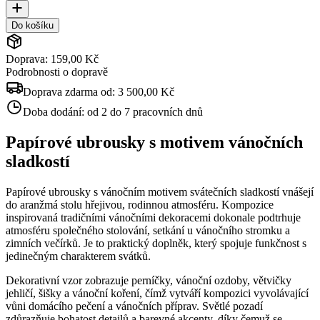
Do košíku
Doprava: 159,00 Kč
Podrobnosti o dopravě
Doprava zdarma od:
3 500,00 Kč
Doba dodání:
od 2 do 7 pracovních dnů
Papírové ubrousky s motivem vánočních
sladkostí
Papírové ubrousky s vánočním motivem svátečních sladkostí vnášejí
do aranžmá stolu hřejivou, rodinnou atmosféru. Kompozice
inspirovaná tradičními vánočními dekoracemi dokonale podtrhuje
atmosféru společného stolování, setkání u vánočního stromku a
zimních večírků. Je to praktický doplněk, který spojuje funkčnost s
jedinečným charakterem svátků.
Dekorativní vzor zobrazuje perníčky, vánoční ozdoby, větvičky
jehličí, šišky a vánoční koření, čímž vytváří kompozici vyvolávající
vůni domácího pečení a vánočních příprav. Světlé pozadí
zdůrazňuje bohatost detailů a barevné akcenty, díky čemuž se