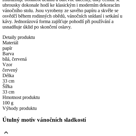
ubrousky dokonale hodí ke klasickým i moderním dekoracím
vánočního stolu. Jsou vyrobeny ze savého papíru a skvěle se
osvědčí během rodinných obědů, vánočních snídaní i setkání u
kávy. Jednorázová forma zajišťuje pohodlí při používání a
usnadňuje úklid po skončení oslavy.
Detaily produktu
Materiál
papír
Barva
bílá, červená
Vzor
červený
Délka
33 cm
Šířka
33 cm
Hmotnost produktu
100 g
Výhody produktu
Útulný motiv vánočních sladkostí