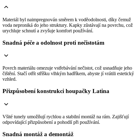
Materiál byl naimpregnován směrem k voděodolnosti, díky čemuž
voda neproniká do jeho struktury. Kapky zůstávají na povrchu, což
urychluje schnutí a zvyšuje komfort používání.
Snadná péče a odolnost proti nečistotám
Povrch materiálu omezuje vstřebávání nečistot, což usnadňuje jeho
čištění. Stačí otřít stříšku vlhkým hadříkem, abyste jí vrátili estetický
vzhled.
Přizpůsobení konstrukci houpačky Latina
Všité tunely umožňují rychlou a stabilní montáž na rám. Zajišťují
odpovídající přizpůsobení a pohodlí při používání.
Snadná montáž a demontáž