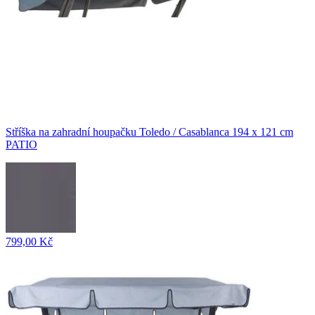
Stříška na zahradní houpačku Toledo / Casablanca 194 x 121 cm
PATIO
799,00 Kč