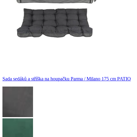
Sada sedáků a stříška na houpačku Parma / Milano 175 cm PATIO