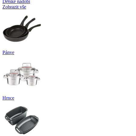
Dětské nádobí
Zobrazit vše
Pánve
Hrnce