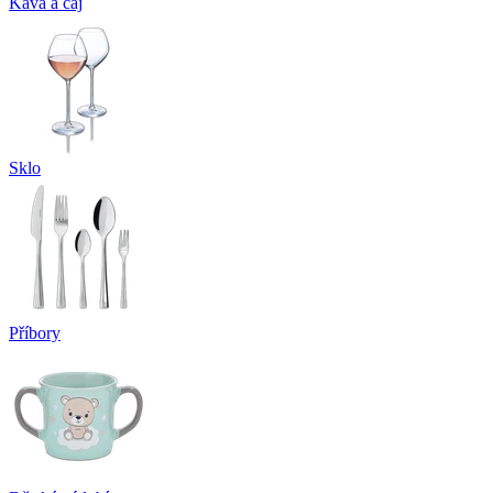
Káva a čaj
Sklo
Příbory