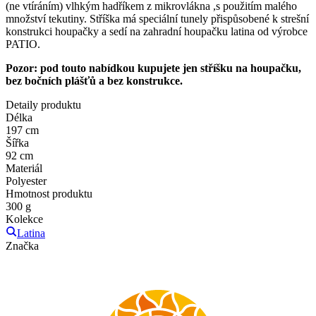
(ne vtíráním) vlhkým hadříkem z mikrovlákna ,s použitím malého
množství tekutiny. Stříška má speciální tunely přispůsobené k strešní
konstrukci houpačky a sedí na zahradní houpačku latina od výrobce
PATIO.
Pozor: pod touto nabídkou kupujete jen stříšku na houpačku,
bez bočních plášťů a bez konstrukce.
Detaily produktu
Délka
197 cm
Šířka
92 cm
Materiál
Polyester
Hmotnost produktu
300 g
Kolekce
Latina
Značka