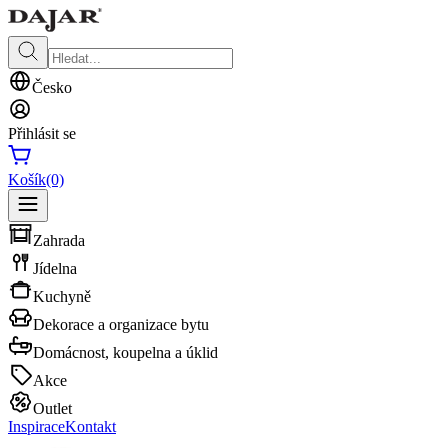
Česko
Přihlásit se
Košík
(0)
Zahrada
Jídelna
Kuchyně
Dekorace a organizace bytu
Domácnost, koupelna a úklid
Akce
Outlet
Inspirace
Kontakt