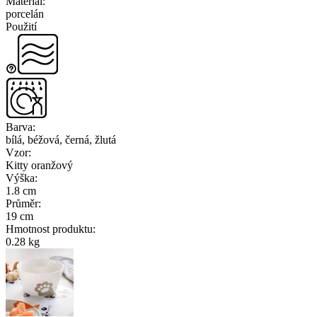
Materiál
:
porcelán
Použití
Barva
:
bílá, béžová, černá, žlutá
Vzor
:
Kitty oranžový
Výška
:
1.8 cm
Průměr
:
19 cm
Hmotnost produktu
:
0.28 kg