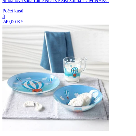
Snídaňová sada Little Bear's Feast 3dílná LUMINARC
Počet kusů
:
3
249,00 Kč