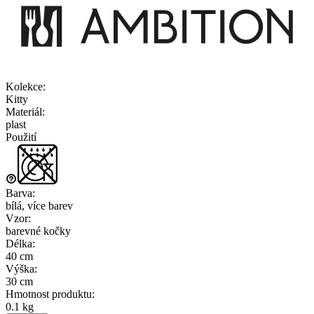
Kolekce
:
Kitty
Materiál
:
plast
Použití
Barva
:
bílá, více barev
Vzor
:
barevné kočky
Délka
:
40 cm
Výška
:
30 cm
Hmotnost produktu
:
0.1 kg