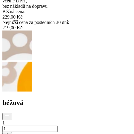
včetně DPH
,
bez nákladů na dopravu
Běžná cena
:
229,00 Kč
Nejnižší cena za posledních 30 dní
:
219,00 Kč
béžová
1