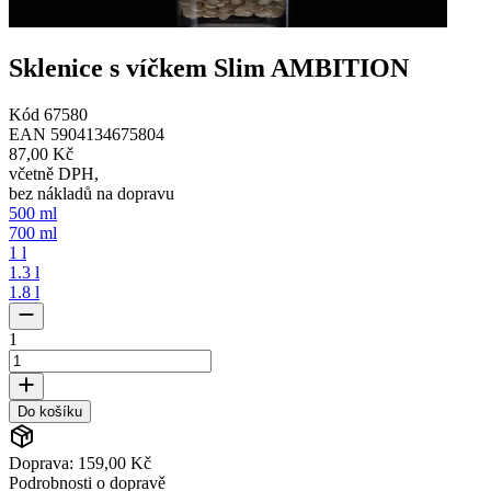
Sklenice s víčkem Slim AMBITION
Kód
67580
EAN
5904134675804
87,00 Kč
včetně DPH
,
bez nákladů na dopravu
500 ml
700 ml
1 l
1.3 l
1.8 l
1
Do košíku
Doprava: 159,00 Kč
Podrobnosti o dopravě