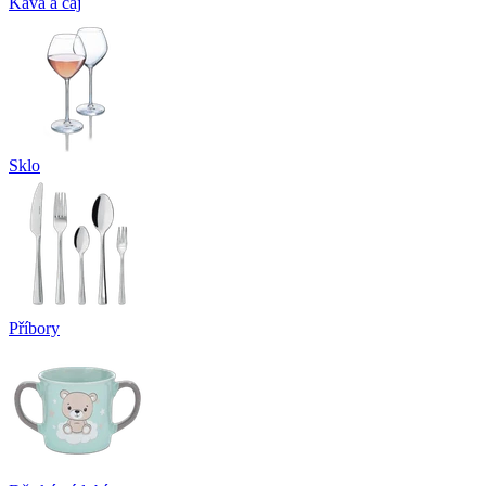
Káva a čaj
Sklo
Příbory