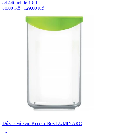
od
440
ml
do
1.8
l
80,00 Kč - 129,00 Kč
Dóza s víčkem Keep'n' Box LUMINARC