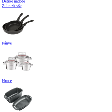
Dětské nádobí
Zobrazit vše
Pánve
Hrnce