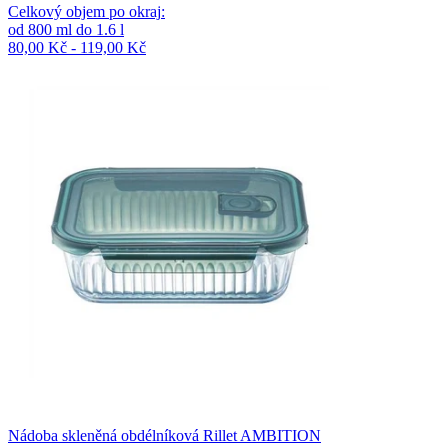
Celkový objem po okraj
:
od
800
ml
do
1.6
l
80,00 Kč - 119,00 Kč
Nádoba skleněná obdélníková Rillet AMBITION