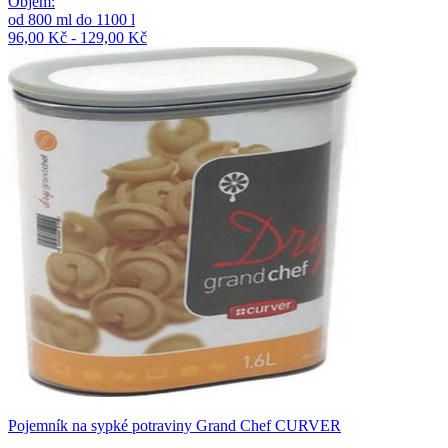
Objem
:
od
800
ml
do
1100
l
96,00 Kč - 129,00 Kč
Pojemník na sypké potraviny Grand Chef CURVER