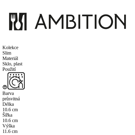
Kolekce
Slim
Materiál
Sklo, plast
Použití
Barva
průsvitná
Délka
10.6 cm
Šířka
10.6 cm
Výška
11.6 cm