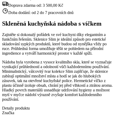
Doprava zdarma od:
3 500,00 Kč
Doba dodání:
od 2 do 7 pracovních dnů
Skleněná kuchyňská nádoba s víčkem
Zajistěte si dokonalý pořádek ve své kuchyni díky elegantním a
funkčním řešením. Sklenice Slim je ideální způsob pro estetické
skladování sypkých produktů, které budou od nynějška vždy po
ruce. Průhledná forma umožňuje těšit se pohledem na přírodní
ingredience a vytváří harmonický prostor v každé spíži.
Nádoba byla vyrobena z vysoce kvalitního skla, které se vyznačuje
vynikající průhledností a odolností vůči každodennímu používání.
Minimalistický, válcovitý tvar kolekce Slim zajišťuje, že sklenice
zabírají optimální množství místa a hodí se jak do hlubokých
zásuvek, tak na otevřené kuchyňské police. Hermetické víčko z
plastu účinně izoluje obsah, chrání jej před vlhkostí a ztrátou aroma.
Hladký povrch materiálů usnadňuje udržování hygieny a možnost
mytí v myčce nádobí výrazně zvyšuje komfort každodenního
používání.
Detaily produktu
Značka