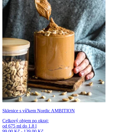
Sklenice s víčkem Nordic AMBITION
Celkový objem po okraj
:
od
675
ml
do
1.8
l
99,00 Kč - 139,00 Kč