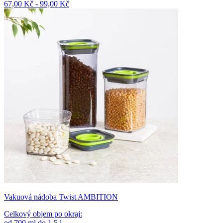
67,00 Kč - 99,00 Kč
Vakuová nádoba Twist AMBITION
Celkový objem po okraj
:
od
700
ml
do
1.5
l