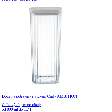
Dóza na potraviny s víčkem Curly AMBITION
Celkový objem po okraj
:
od
800
ml
do
1.7
l