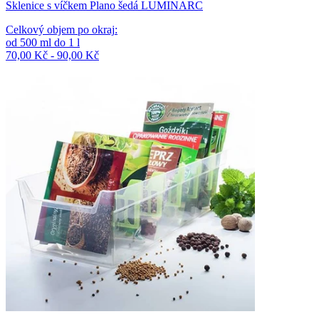
Sklenice s víčkem Plano šedá LUMINARC
Celkový objem po okraj
:
od
500
ml
do
1
l
70,00 Kč - 90,00 Kč