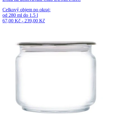
Celkový objem po okraj
:
od
280
ml
do
1.5
l
67,00 Kč - 239,00 Kč