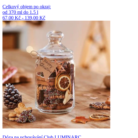
Celkový objem po okraj
:
od
370
ml
do
1.5
l
67,00 Kč - 139,00 Kč
Dóza na uchovávání Club LUMINARC