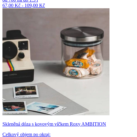
67,00 Kč - 109,00 Kč
Skleněná dóza s kovovým víčkem Roxy AMBITION
Celkový objem po okraj
: