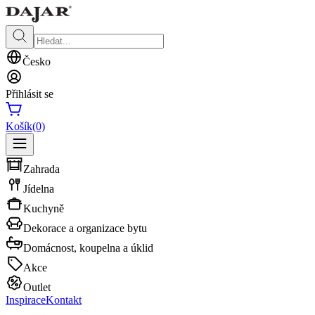
Česko
Přihlásit se
Košík
(0)
Zahrada
Jídelna
Kuchyně
Dekorace a organizace bytu
Domácnost, koupelna a úklid
Akce
Outlet
Inspirace
Kontakt