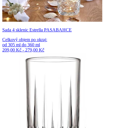
Sada 4 sklenic Estrella PASABAHCE
Celkový objem po okraj
:
od
305
ml
do
360
ml
209,00 Kč - 279,00 Kč