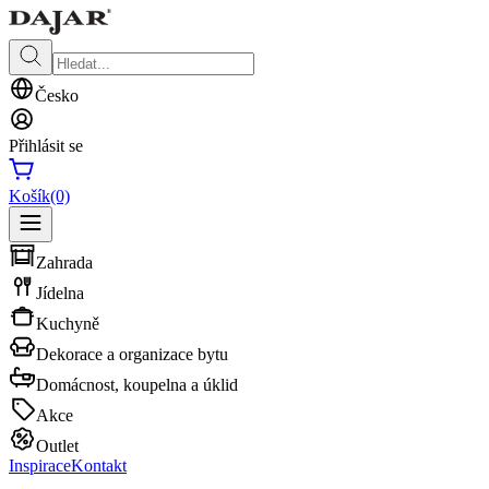
Česko
Přihlásit se
Košík
(0)
Zahrada
Jídelna
Kuchyně
Dekorace a organizace bytu
Domácnost, koupelna a úklid
Akce
Outlet
Inspirace
Kontakt