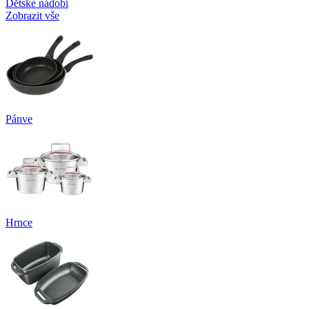
Dětské nádobí
Zobrazit vše
Pánve
Hrnce