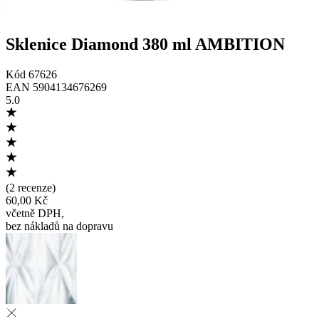
Sklenice Diamond 380 ml AMBITION
Kód
67626
EAN
5904134676269
5.0
(
2 recenze
)
60,00 Kč
včetně DPH
,
bez nákladů na dopravu