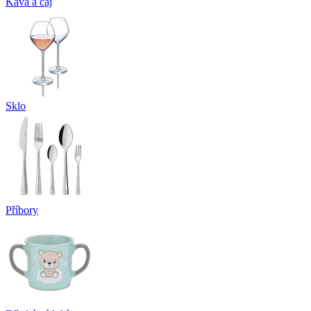
Káva a čaj
Sklo
Příbory