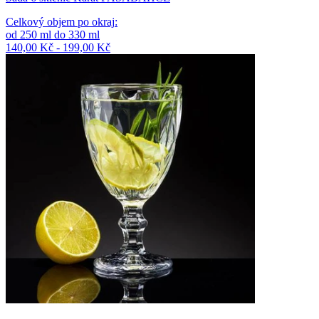
Celkový objem po okraj
:
od
250
ml
do
330
ml
140,00 Kč - 199,00 Kč