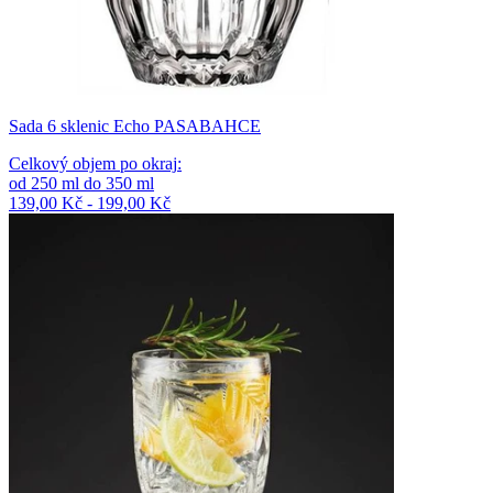
Sada 6 sklenic Echo PASABAHCE
Celkový objem po okraj
:
od
250
ml
do
350
ml
139,00 Kč - 199,00 Kč