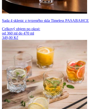
Sada 4 sklenic z tvrzeného skla Timeless PASABAHCE
Celkový objem po okraj
:
od
360
ml
do
470
ml
349,00 Kč