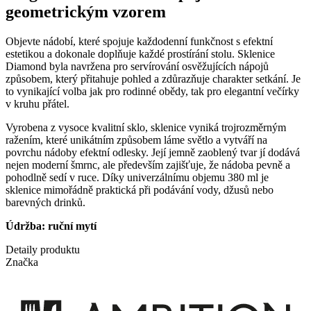
geometrickým vzorem
Objevte nádobí, které spojuje každodenní funkčnost s efektní
estetikou a dokonale doplňuje každé prostírání stolu. Sklenice
Diamond byla navržena pro servírování osvěžujících nápojů
způsobem, který přitahuje pohled a zdůrazňuje charakter setkání. Je
to vynikající volba jak pro rodinné obědy, tak pro elegantní večírky
v kruhu přátel.
Vyrobena z vysoce kvalitní sklo, sklenice vyniká trojrozměrným
ražením, které unikátním způsobem láme světlo a vytváří na
povrchu nádoby efektní odlesky. Její jemně zaoblený tvar jí dodává
nejen moderní šmrnc, ale především zajišťuje, že nádoba pevně a
pohodlně sedí v ruce. Díky univerzálnímu objemu 380 ml je
sklenice mimořádně praktická při podávání vody, džusů nebo
barevných drinků.
Údržba: ruční mytí
Detaily produktu
Značka