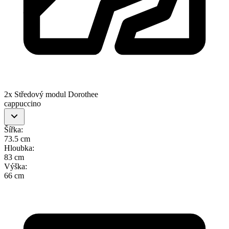
2x Středový modul Dorothee
cappuccino
Šířka
:
73.5 cm
Hloubka
:
83 cm
Výška
:
66 cm