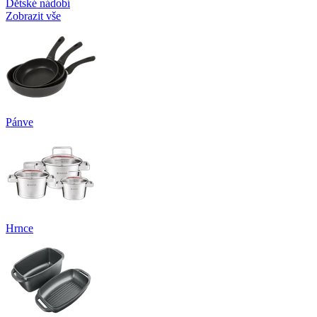
Dětské nádobí
Zobrazit vše
Pánve
Hrnce