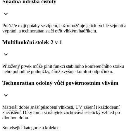
Snadná údržba čistoty
Polštáře mají potahy se zipem, což umožňuje jejich rychlé sejmutí a
vyprání, a technorattan stačí otřít vlhkým hadříkem.
Multifunkční stolek 2 v 1
Přiložený prvek může plnit funkci stabilního konferenčního stolku
nebo pohodlné podnožky, čímž zvyšuje komfort odpočinku.
Technorattan odolný vůči povětrnostním vlivům
Materiál dobře snáší působení vlhkosti, UV záření i každodenní
znečištění. Díky tomu si nábytek zachovává estetický vzhled po
dlouhou dobu.
Související kategorie a kolekce