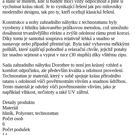
a stane se místem, kde si budete moci vždy odpočinout a plně si
vychutnat krásu okolí. Je to vynikající řešení jak pro milovníky
moderního designu, tak pro ty, kteří oceňují klasická řešení.
Konstrukce a nohy zahradního nábytku z technorattanu byly
vyrobeny z hliníku lakovaného práškovou metodou, což umožnilo
dosáhnout trvanlivějšího efektu a zvýšit odolnost rámu proti korozi.
Díky tomu je samotná souprava relativně lehká a snadno se
nastavuje nebo případně přemisťuje. Byla také vybavena měkkými
polštáři, které zajišťují pohodlné a relaxační chvíle, jejichž potahy
lze snadno sejmout a vyprat v ruce (30 stupňů) díky všitému zipu.
Sada zahradního nábytku Dorothee to není jen krásný vzhled a
komfort odpočinku, ale především kvalita a odolnost provedení.
Technorattan je materiál, který v sobě spojuje krásu přírodního
ratanu s odolností vůči povětrnostním vlivům a snadnou údržbou.
Tento materiál je odolný vůči povětrnostním vlivům, jako je
například vlhkost, nečistoty a také UV záření.
Detaily produktu
Materiál
hliník, Polyester, technorattan
Počet osob
6
Počet podušek
14