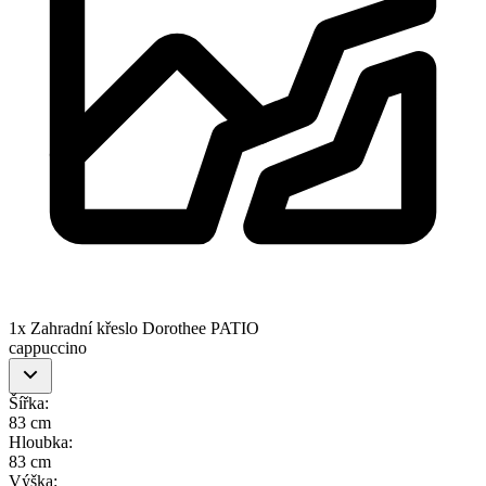
1x Zahradní křeslo Dorothee PATIO
cappuccino
Šířka
:
83 cm
Hloubka
:
83 cm
Výška
: