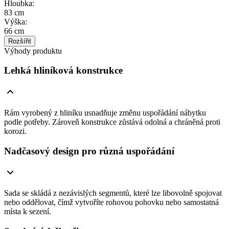
Hloubka
:
83 cm
Výška
:
66 cm
Rozšířit
Výhody produktu
Lehká hliníková konstrukce
Rám vyrobený z hliníku usnadňuje změnu uspořádání nábytku
podle potřeby. Zároveň konstrukce zůstává odolná a chráněná proti
korozi.
Nadčasový design pro různá uspořádání
Sada se skládá z nezávislých segmentů, které lze libovolně spojovat
nebo oddělovat, čímž vytvoříte rohovou pohovku nebo samostatná
místa k sezení.