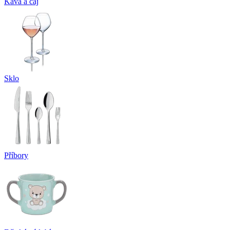
Káva a čaj
Sklo
Příbory