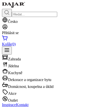
Česko
Přihlásit se
Košík
(0)
Zahrada
Jídelna
Kuchyně
Dekorace a organizace bytu
Domácnost, koupelna a úklid
Akce
Outlet
Inspirace
Kontakt