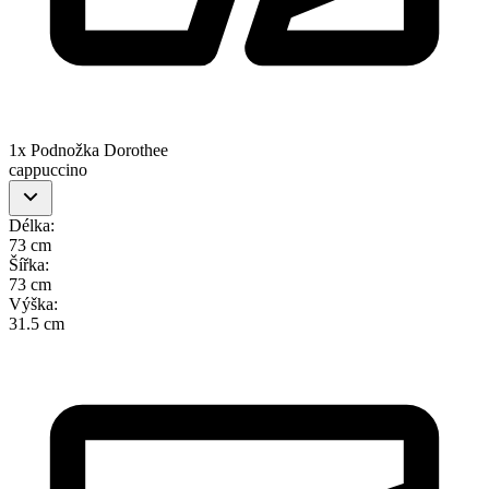
1x Podnožka Dorothee
cappuccino
Délka
:
73 cm
Šířka
:
73 cm
Výška
:
31.5 cm