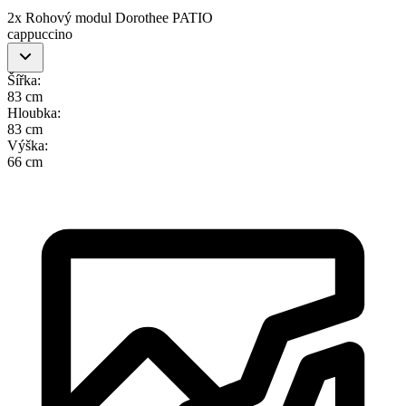
2x Rohový modul Dorothee PATIO
cappuccino
Šířka
:
83 cm
Hloubka
:
83 cm
Výška
:
66 cm