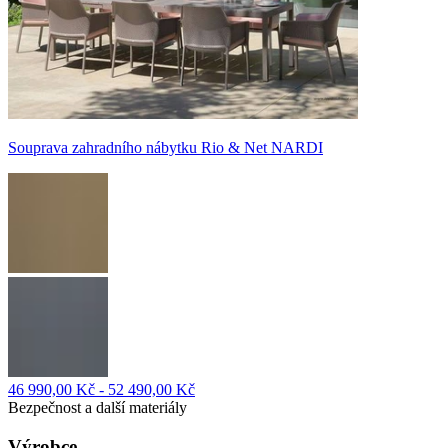
Souprava zahradního nábytku Rio & Net NARDI
46 990,00 Kč - 52 490,00 Kč
Bezpečnost a další materiály
Výrobce