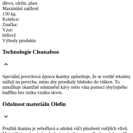
dřevo, olefin, plast
Maximální zatížení
:
150 kg
Kolekce
:
Značka
:
Vzor
:
béžový
Výhody produktu
Technologie Cleanaboo
Speciální povrchová úprava tkaniny způsobuje, že se rozlité tekutiny
srážejí na povrchu, místo aby pronikaly hluboko do vláken. To
umožňuje okamžité odstranění kávy nebo vína pomocí obyčejného
hadříku bez rizika vzniku skvrn.
Odolnost materiálu Olefin
Použitá tkanina je nehořlavá a odolná vůči působení vnějších vlivů.