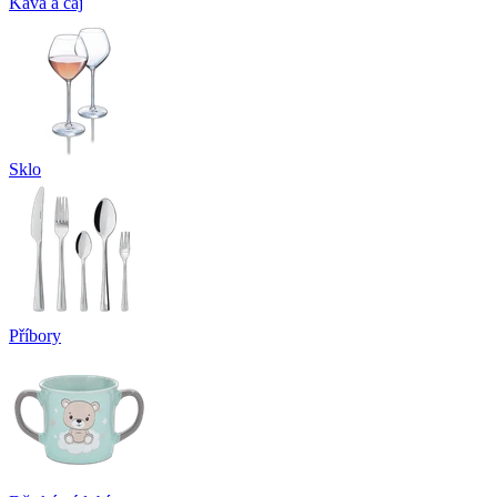
Káva a čaj
Sklo
Příbory