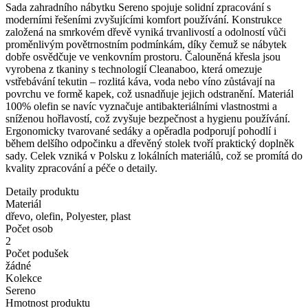
Sada zahradního nábytku Sereno spojuje solidní zpracování s
moderními řešeními zvyšujícími komfort používání. Konstrukce
založená na smrkovém dřevě vyniká trvanlivostí a odolností vůči
proměnlivým povětrnostním podmínkám, díky čemuž se nábytek
dobře osvědčuje ve venkovním prostoru. Čalouněná křesla jsou
vyrobena z tkaniny s technologií Cleanaboo, která omezuje
vstřebávání tekutin – rozlitá káva, voda nebo víno zůstávají na
povrchu ve formě kapek, což usnadňuje jejich odstranění. Materiál
100% olefin se navíc vyznačuje antibakteriálními vlastnostmi a
sníženou hořlavostí, což zvyšuje bezpečnost a hygienu používání.
Ergonomicky tvarované sedáky a opěradla podporují pohodlí i
během delšího odpočinku a dřevěný stolek tvoří praktický doplněk
sady. Celek vzniká v Polsku z lokálních materiálů, což se promítá do
kvality zpracování a péče o detaily.
Detaily produktu
Materiál
dřevo, olefin, Polyester, plast
Počet osob
2
Počet podušek
žádné
Kolekce
Sereno
Hmotnost produktu