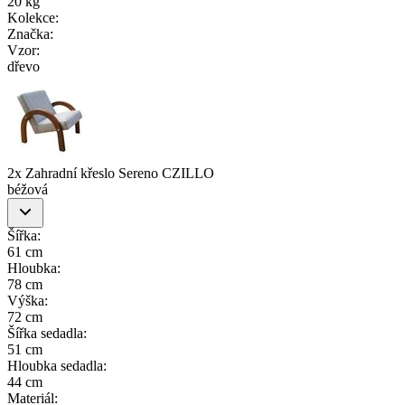
20 kg
Kolekce
:
Značka
:
Vzor
:
dřevo
2x Zahradní křeslo Sereno CZILLO
béžová
Šířka
:
61 cm
Hloubka
:
78 cm
Výška
:
72 cm
Šířka sedadla
:
51 cm
Hloubka sedadla
:
44 cm
Materiál
: