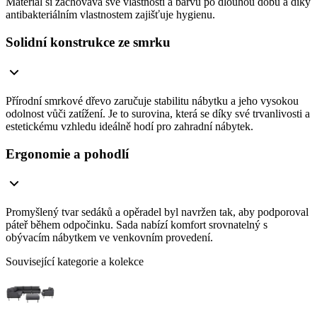
Materiál si zachovává své vlastnosti a barvu po dlouhou dobu a díky
antibakteriálním vlastnostem zajišťuje hygienu.
Solidní konstrukce ze smrku
Přírodní smrkové dřevo zaručuje stabilitu nábytku a jeho vysokou
odolnost vůči zatížení. Je to surovina, která se díky své trvanlivosti a
estetickému vzhledu ideálně hodí pro zahradní nábytek.
Ergonomie a pohodlí
Promyšlený tvar sedáků a opěradel byl navržen tak, aby podporoval
páteř během odpočinku. Sada nabízí komfort srovnatelný s
obývacím nábytkem ve venkovním provedení.
Související kategorie a kolekce