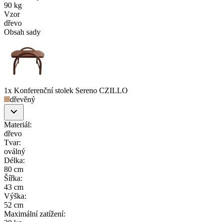
90 kg
Vzor
dřevo
Obsah sady
1x Konferenční stolek Sereno CZILLO
dřevěný
Materiál
:
dřevo
Tvar
:
oválný
Délka
:
80 cm
Šířka
:
43 cm
Výška
:
52 cm
Maximální zatížení
: