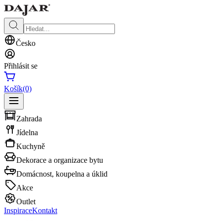
Česko
Přihlásit se
Košík
(0)
Zahrada
Jídelna
Kuchyně
Dekorace a organizace bytu
Domácnost, koupelna a úklid
Akce
Outlet
Inspirace
Kontakt