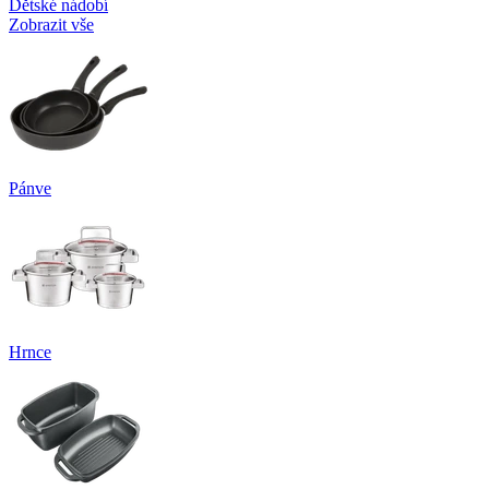
Dětské nádobí
Zobrazit vše
Pánve
Hrnce