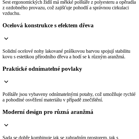
Šest ergonomických židlí má měkké polštáře z polyesteru a opěradla
z ozdobného provazu, což zajišťuje pohodlí a správnou cirkulaci
vzduchu.
Ocelová konstrukce s efektem dřeva
Solidní ocelové nohy lakované práškovou barvou spojují stabilitu
kovu s estetikou přírodního dřeva a hodí se k různým aranžmá.
Praktické odnímatelné povlaky
Polštáře jsou vybaveny odnímatelnými potahy, což umožňuje rychlé
a pohodlné osvěžení materiálu v případě znečištění.
Moderní design pro různá aranžmá
Sada se dobře kombinuje jak se zahradním prostorem, tak s