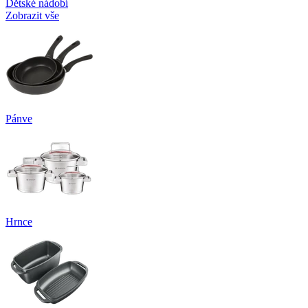
Dětské nádobí
Zobrazit vše
Pánve
Hrnce