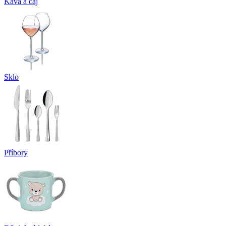
Káva a čaj
Sklo
Příbory