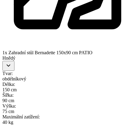
1x Zahradní stůl Bernadette 150x90 cm PATIO
Hnědý
Tvar
:
obdélníkový
Délka
:
150 cm
Šířka
:
90 cm
Výška
:
75 cm
Maximální zatížení
:
40 kg