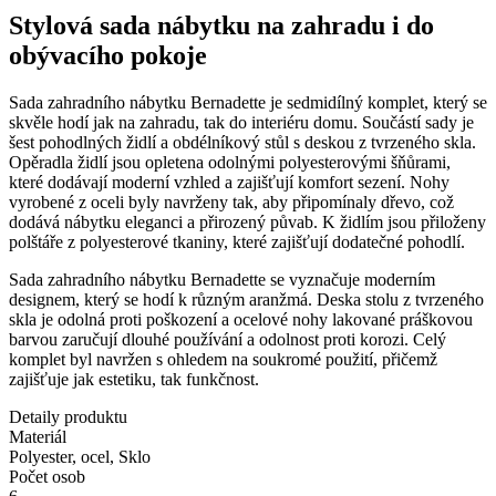
Stylová sada nábytku na zahradu i do
obývacího pokoje
Sada zahradního nábytku Bernadette je sedmidílný komplet, který se
skvěle hodí jak na zahradu, tak do interiéru domu. Součástí sady je
šest pohodlných židlí a obdélníkový stůl s deskou z tvrzeného skla.
Opěradla židlí jsou opletena odolnými polyesterovými šňůrami,
které dodávají moderní vzhled a zajišťují komfort sezení. Nohy
vyrobené z oceli byly navrženy tak, aby připomínaly dřevo, což
dodává nábytku eleganci a přirozený půvab. K židlím jsou přiloženy
polštáře z polyesterové tkaniny, které zajišťují dodatečné pohodlí.
Sada zahradního nábytku Bernadette se vyznačuje moderním
designem, který se hodí k různým aranžmá. Deska stolu z tvrzeného
skla je odolná proti poškození a ocelové nohy lakované práškovou
barvou zaručují dlouhé používání a odolnost proti korozi. Celý
komplet byl navržen s ohledem na soukromé použití, přičemž
zajišťuje jak estetiku, tak funkčnost.
Detaily produktu
Materiál
Polyester, ocel, Sklo
Počet osob