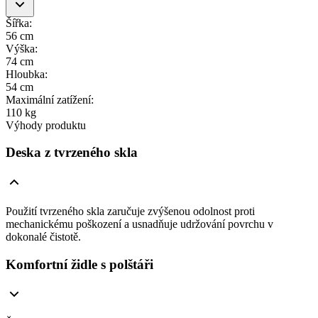
Šířka
:
56 cm
Výška
:
74 cm
Hloubka
:
54 cm
Maximální zatížení
:
110 kg
Výhody produktu
Deska z tvrzeného skla
Použití tvrzeného skla zaručuje zvýšenou odolnost proti
mechanickému poškození a usnadňuje udržování povrchu v
dokonalé čistotě.
Komfortní židle s polštáři