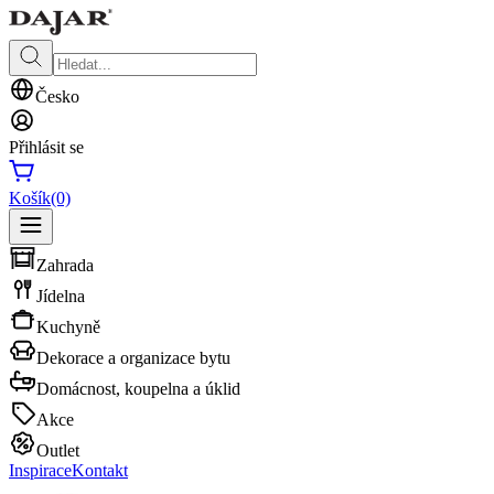
Česko
Přihlásit se
Košík
(0)
Zahrada
Jídelna
Kuchyně
Dekorace a organizace bytu
Domácnost, koupelna a úklid
Akce
Outlet
Inspirace
Kontakt