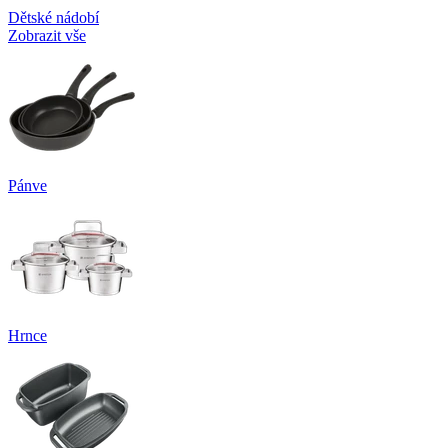
Dětské nádobí
Zobrazit vše
Pánve
Hrnce