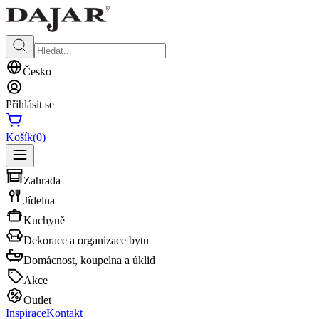
Česko
Přihlásit se
Košík
(0)
Zahrada
Jídelna
Kuchyně
Dekorace a organizace bytu
Domácnost, koupelna a úklid
Akce
Outlet
Inspirace
Kontakt