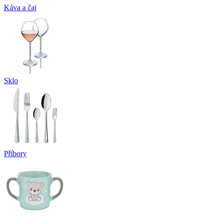
Káva a čaj
Sklo
Příbory