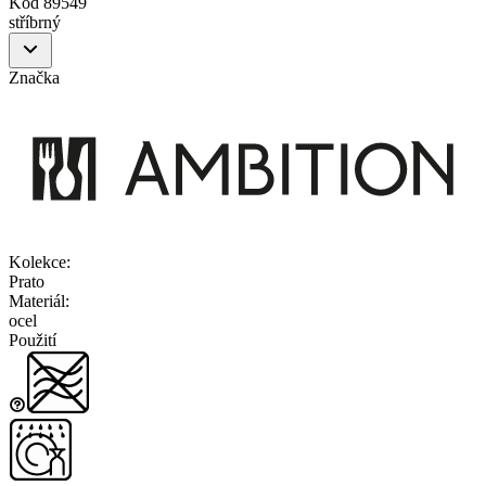
Kód
89549
stříbrný
Značka
Kolekce
:
Prato
Materiál
:
ocel
Použití