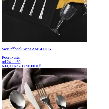
Sada příborů Siena AMBITION
Počet kusů
:
od
24
do
60
699,00 Kč - 1 690,00 Kč