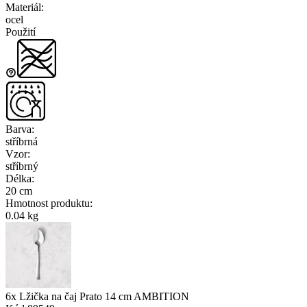
Materiál
:
ocel
Použití
Barva
:
stříbrná
Vzor
:
stříbrný
Délka
:
20 cm
Hmotnost produktu
:
0.04 kg
6x Lžička na čaj Prato 14 cm AMBITION