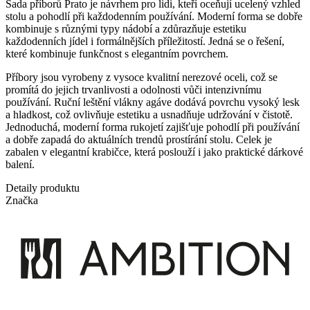
Sada příborů Prato je návrhem pro lidi, kteří oceňují ucelený vzhled
stolu a pohodlí při každodenním používání. Moderní forma se dobře
kombinuje s různými typy nádobí a zdůrazňuje estetiku
každodenních jídel i formálnějších příležitostí. Jedná se o řešení,
které kombinuje funkčnost s elegantním povrchem.
Příbory jsou vyrobeny z vysoce kvalitní nerezové oceli, což se
promítá do jejich trvanlivosti a odolnosti vůči intenzivnímu
používání. Ruční leštění vlákny agáve dodává povrchu vysoký lesk
a hladkost, což ovlivňuje estetiku a usnadňuje udržování v čistotě.
Jednoduchá, moderní forma rukojetí zajišťuje pohodlí při používání
a dobře zapadá do aktuálních trendů prostírání stolu. Celek je
zabalen v elegantní krabičce, která poslouží i jako praktické dárkové
balení.
Detaily produktu
Značka