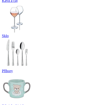
Káva a čaj
Sklo
Příbory