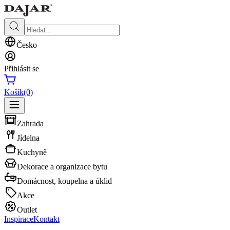
Česko
Přihlásit se
Košík
(0)
Zahrada
Jídelna
Kuchyně
Dekorace a organizace bytu
Domácnost, koupelna a úklid
Akce
Outlet
Inspirace
Kontakt