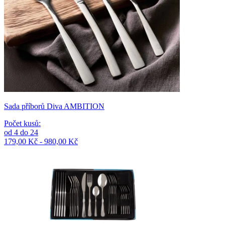
Sada příborů Diva AMBITION
Počet kusů
:
od
4
do
24
179,00 Kč - 980,00 Kč