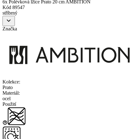
6x Polévková lžíce Prato 20 cm AMBITION
Kód
89547
stříbrný
Značka
Kolekce
:
Prato
Materiál
:
ocel
Použití