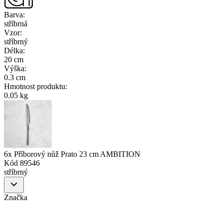
Barva
:
stříbrná
Vzor
:
stříbrný
Délka
:
20 cm
Výška
:
0.3 cm
Hmotnost produktu
:
0.05 kg
6x Příborový nůž Prato 23 cm AMBITION
Kód
89546
stříbrný
Značka