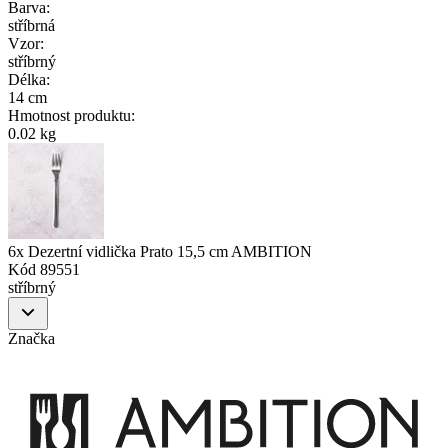
Barva
:
stříbrná
Vzor
:
stříbrný
Délka
:
14 cm
Hmotnost produktu
:
0.02 kg
6x Dezertní vidlička Prato 15,5 cm AMBITION
Kód
89551
stříbrný
Značka