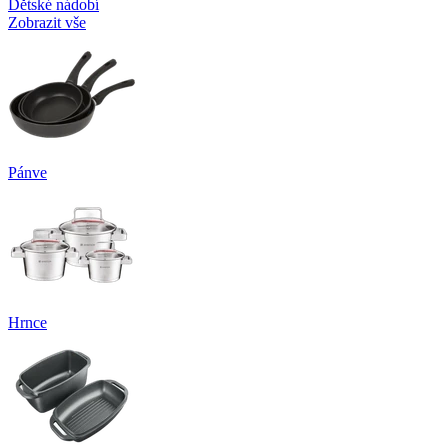
Dětské nádobí
Zobrazit vše
Pánve
Hrnce