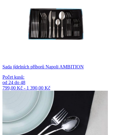
Sada jídelních příborů Napoli AMBITION
Počet kusů
:
od
24
do
48
799,00 Kč - 1 390,00 Kč