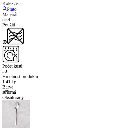
Kolekce
Prato
Materiál
ocel
Použití
Počet kusů
30
Hmotnost produktu
1.41 kg
Barva
stříbrná
Obsah sady