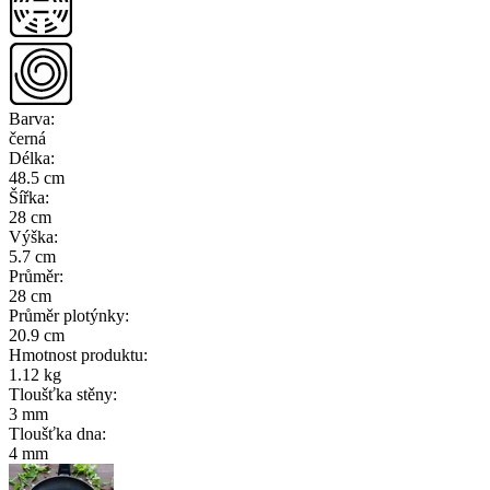
Barva
:
černá
Délka
:
48.5 cm
Šířka
:
28 cm
Výška
:
5.7 cm
Průměr
:
28 cm
Průměr plotýnky
:
20.9 cm
Hmotnost produktu
:
1.12 kg
Tloušťka stěny
:
3 mm
Tloušťka dna
:
4 mm