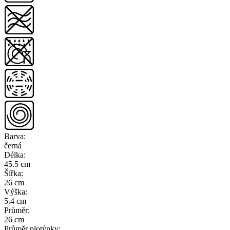
Barva
:
černá
Délka
:
45.5 cm
Šířka
:
26 cm
Výška
:
5.4 cm
Průměr
:
26 cm
Průměr plotýnky
: