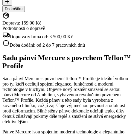
Do košíku
Doprava: 159,00 Kč
Podrobnosti o dopravě
Doprava zdarma od:
3 500,00 Kč
Doba dodání:
od 2 do 7 pracovních dnů
Sada pánví Mercure s povrchem Teflon™
Profile
Sada pánví Mercure s povrchem Teflon™ Profile je ideální volbou
pro ty, kteří oceňují spojení elegance, funkčnosti a moderní
technologie v kuchyni. Objevte nový rozměr smažení se sadou
pánví Mercure od Ambition, vybavenou revolučním povrchem
Teflon™ Profile. Každá pánev z této sady byla vyrobena z
kovaného hliníku, což jí zajišťuje výjimečnou pevnost a odolnost
proti deformacím. Silné stěny pánve dokonale udržují teplo, díky
čemuž zůstávají pokrmy déle teplé a smažení se stává energeticky
efektivnějším.
Pánve Mercure jsou spojením moderní technologie a elegantního