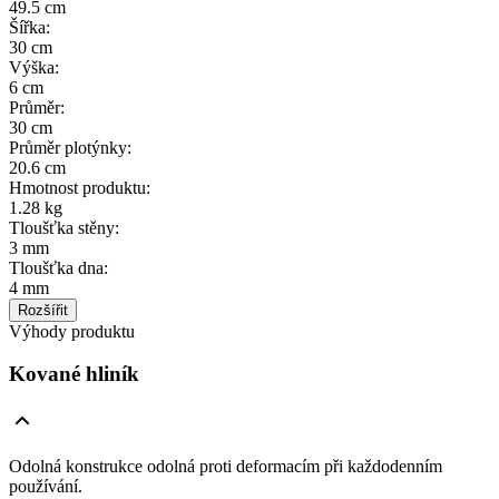
49.5 cm
Šířka
:
30 cm
Výška
:
6 cm
Průměr
:
30 cm
Průměr plotýnky
:
20.6 cm
Hmotnost produktu
:
1.28 kg
Tloušťka stěny
:
3 mm
Tloušťka dna
:
4 mm
Rozšířit
Výhody produktu
Kované hliník
Odolná konstrukce odolná proti deformacím při každodenním
používání.