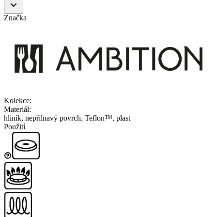
Značka
Kolekce
:
Materiál
:
hliník, nepřilnavý povrch, Teflon™, plast
Použití