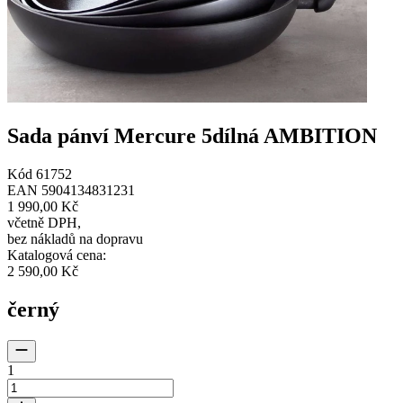
Sada pánví Mercure 5dílná AMBITION
Kód
61752
EAN
5904134831231
1 990,00 Kč
včetně DPH
,
bez nákladů na dopravu
Katalogová cena
:
2 590,00 Kč
černý
1