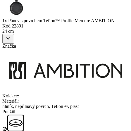
1x Pánev s povrchem Teflon™ Profile Mercure AMBITION
Kód
22891
24 cm
Značka
Kolekce
:
Materiál
:
hliník, nepřilnavý povrch, Teflon™, plast
Použití