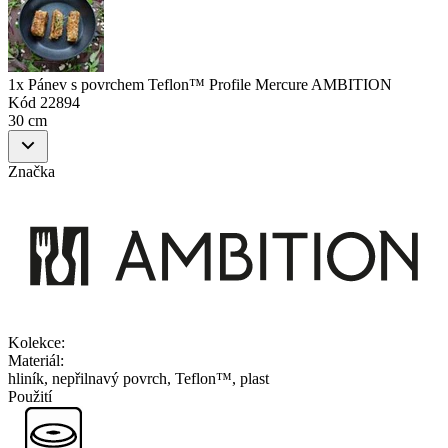
1x Pánev s povrchem Teflon™ Profile Mercure AMBITION
Kód
22894
30 cm
Značka
Kolekce
:
Materiál
:
hliník, nepřilnavý povrch, Teflon™, plast
Použití