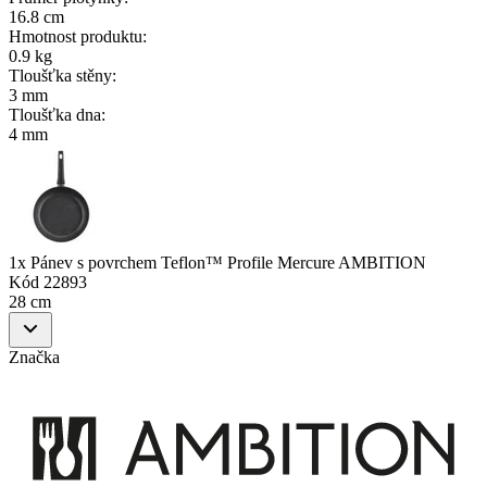
16.8 cm
Hmotnost produktu
:
0.9 kg
Tloušťka stěny
:
3 mm
Tloušťka dna
:
4 mm
1x Pánev s povrchem Teflon™ Profile Mercure AMBITION
Kód
22893
28 cm
Značka