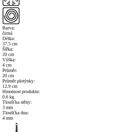
Barva
:
černá
Délka
:
37.5 cm
Šířka
:
20 cm
Výška
:
4 cm
Průměr
:
20 cm
Průměr plotýnky
:
12.9 cm
Hmotnost produktu
:
0.6 kg
Tloušťka stěny
:
3 mm
Tloušťka dna
:
4 mm