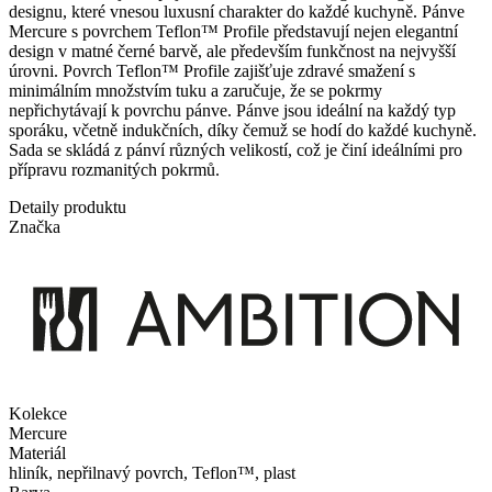
designu, které vnesou luxusní charakter do každé kuchyně. Pánve
Mercure s povrchem Teflon™ Profile představují nejen elegantní
design v matné černé barvě, ale především funkčnost na nejvyšší
úrovni. Povrch Teflon™ Profile zajišťuje zdravé smažení s
minimálním množstvím tuku a zaručuje, že se pokrmy
nepřichytávají k povrchu pánve. Pánve jsou ideální na každý typ
sporáku, včetně indukčních, díky čemuž se hodí do každé kuchyně.
Sada se skládá z pánví různých velikostí, což je činí ideálními pro
přípravu rozmanitých pokrmů.
Detaily produktu
Značka
Kolekce
Mercure
Materiál
hliník, nepřilnavý povrch, Teflon™, plast