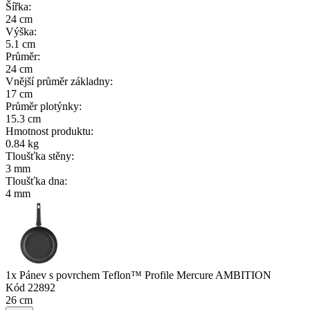
Šířka
:
24 cm
Výška
:
5.1 cm
Průměr
:
24 cm
Vnější průměr základny
:
17 cm
Průměr plotýnky
:
15.3 cm
Hmotnost produktu
:
0.84 kg
Tloušťka stěny
:
3 mm
Tloušťka dna
:
4 mm
1x Pánev s povrchem Teflon™ Profile Mercure AMBITION
Kód
22892
26 cm