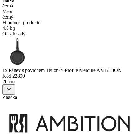
Barva
černá
Vzor
černý
Hmotnost produktu
4.8 kg
Obsah sady
1x Pánev s povrchem Teflon™ Profile Mercure AMBITION
Kód
22890
20 cm
Značka