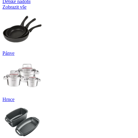
Dětské nádobí
Zobrazit vše
Pánve
Hrnce