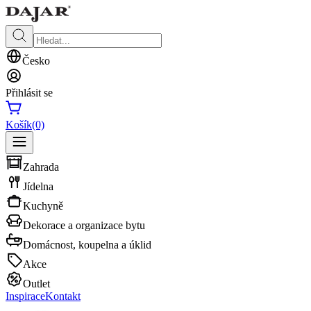
Česko
Přihlásit se
Košík
(0)
Zahrada
Jídelna
Kuchyně
Dekorace a organizace bytu
Domácnost, koupelna a úklid
Akce
Outlet
Inspirace
Kontakt