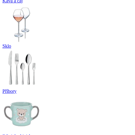
Káva a čaj
Sklo
Příbory