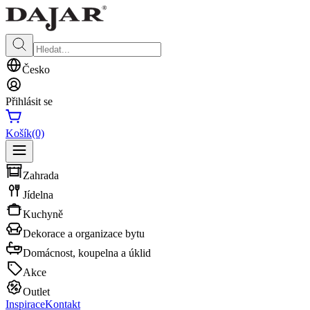
Česko
Přihlásit se
Košík
(0)
Zahrada
Jídelna
Kuchyně
Dekorace a organizace bytu
Domácnost, koupelna a úklid
Akce
Outlet
Inspirace
Kontakt