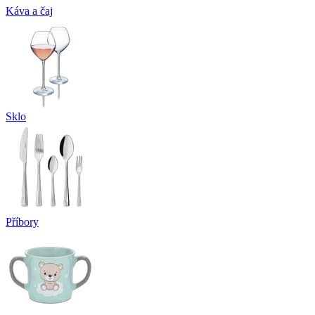
Káva a čaj
Sklo
Příbory