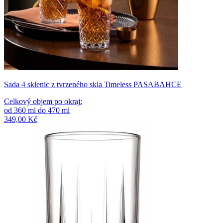
Sada 4 sklenic z tvrzeného skla Timeless PASABAHCE
Celkový objem po okraj
:
od
360
ml
do
470
ml
349,00 Kč