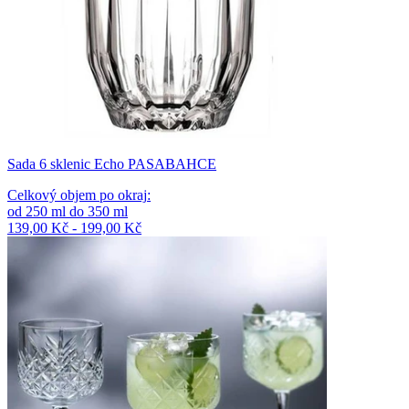
Sada 6 sklenic Echo PASABAHCE
Celkový objem po okraj
:
od
250
ml
do
350
ml
139,00 Kč - 199,00 Kč