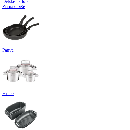
Dětské nádobí
Zobrazit vše
Pánve
Hrnce