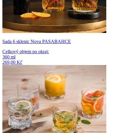
Sada 6 sklenic Nova PASABAHCE
Celkový objem po okraj
:
360
ml
269,00 Kč