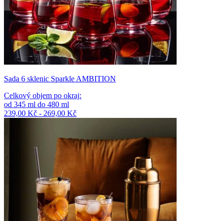
Sada 6 sklenic Sparkle AMBITION
Celkový objem po okraj
:
od
345
ml
do
480
ml
239,00 Kč - 269,00 Kč