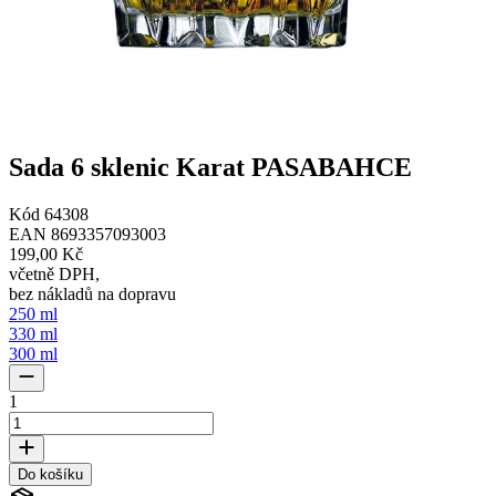
Sada 6 sklenic Karat PASABAHCE
Kód
64308
EAN
8693357093003
199,00 Kč
včetně DPH
,
bez nákladů na dopravu
250 ml
330 ml
300 ml
1
Do košíku