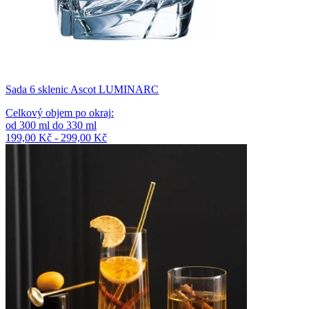
Sada 6 sklenic Ascot LUMINARC
Celkový objem po okraj
:
od
300
ml
do
330
ml
199,00 Kč - 299,00 Kč