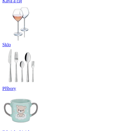
Káva a čaj
Sklo
Příbory