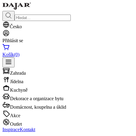
Česko
Přihlásit se
Košík
(0)
Zahrada
Jídelna
Kuchyně
Dekorace a organizace bytu
Domácnost, koupelna a úklid
Akce
Outlet
Inspirace
Kontakt