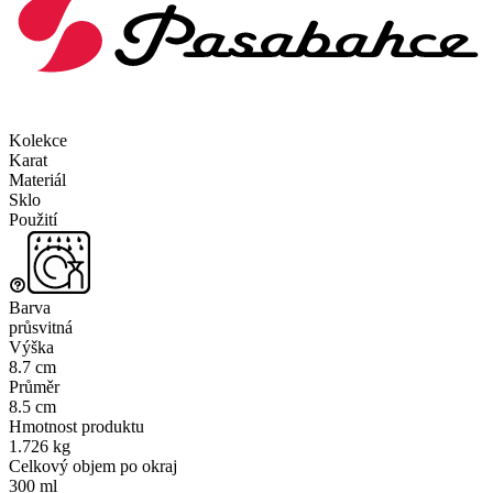
Kolekce
Karat
Materiál
Sklo
Použití
Barva
průsvitná
Výška
8.7 cm
Průměr
8.5 cm
Hmotnost produktu
1.726 kg
Celkový objem po okraj
300 ml