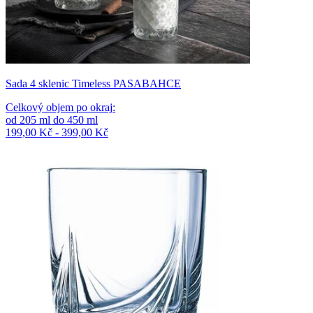
Sada 4 sklenic Timeless PASABAHCE
Celkový objem po okraj
:
od
205
ml
do
450
ml
199,00 Kč - 399,00 Kč