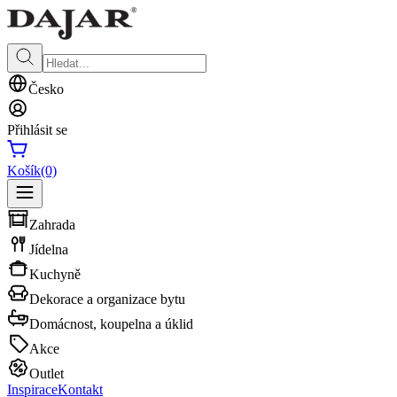
Česko
Přihlásit se
Košík
(0)
Zahrada
Jídelna
Kuchyně
Dekorace a organizace bytu
Domácnost, koupelna a úklid
Akce
Outlet
Inspirace
Kontakt