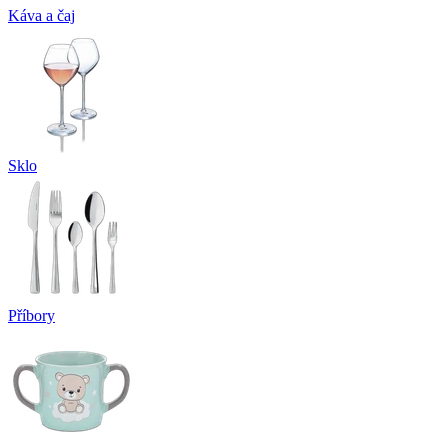
Káva a čaj
Sklo
Příbory