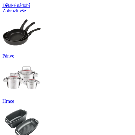
Dětské nádobí
Zobrazit vše
Pánve
Hrnce