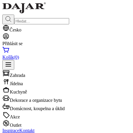
Česko
Přihlásit se
Košík
(0)
Zahrada
Jídelna
Kuchyně
Dekorace a organizace bytu
Domácnost, koupelna a úklid
Akce
Outlet
Inspirace
Kontakt