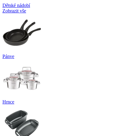
Dětské nádobí
Zobrazit vše
Pánve
Hrnce