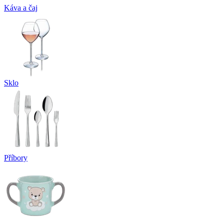
Káva a čaj
Sklo
Příbory