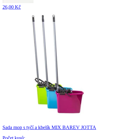
26,00 Kč
Sada mop s tyčí a kbelík MIX BAREV JOTTA
Počet kusů
: