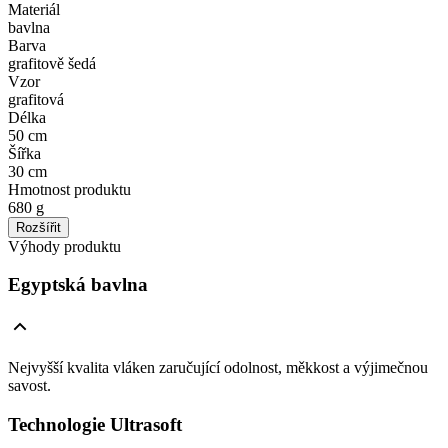
Materiál
bavlna
Barva
grafitově šedá
Vzor
grafitová
Délka
50 cm
Šířka
30 cm
Hmotnost produktu
680 g
Rozšířit
Výhody produktu
Egyptská bavlna
Nejvyšší kvalita vláken zaručující odolnost, měkkost a výjimečnou
savost.
Technologie Ultrasoft