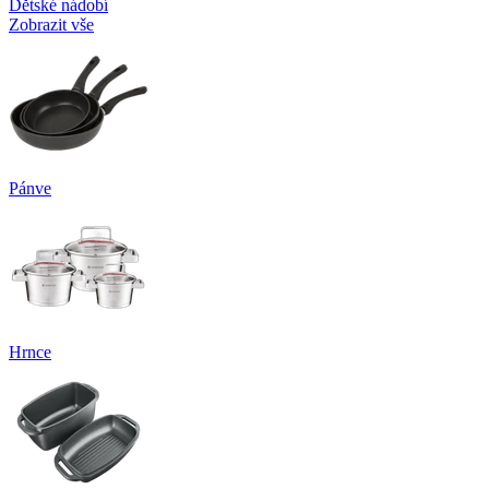
Dětské nádobí
Zobrazit vše
Pánve
Hrnce