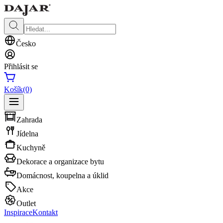
Česko
Přihlásit se
Košík
(0)
Zahrada
Jídelna
Kuchyně
Dekorace a organizace bytu
Domácnost, koupelna a úklid
Akce
Outlet
Inspirace
Kontakt