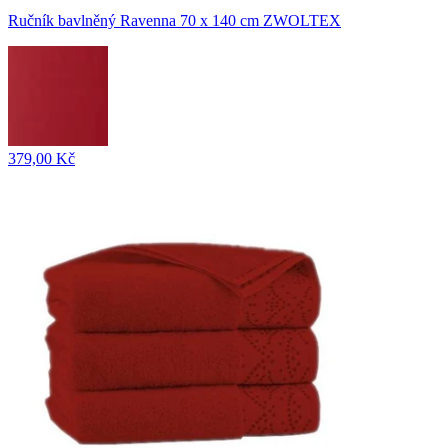
Ručník bavlněný Ravenna 70 x 140 cm ZWOLTEX
379,00 Kč