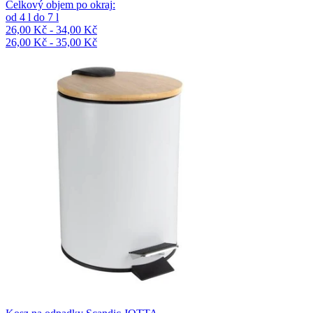
Celkový objem po okraj
:
od
4
l
do
7
l
26,00 Kč - 34,00 Kč
26,00 Kč - 35,00 Kč