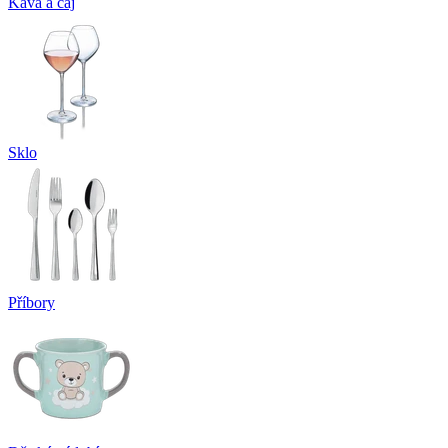
Káva a čaj
Sklo
Příbory