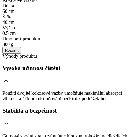
Kokosové vlákno
Délka
60 cm
Šířka
40 cm
Výška
0.5 cm
Hmotnost produktu
800 g
Rozšířit
Výhody produktu
Vysoká účinnost čištění
Použití dvojité kokosové vazby umožňuje maximální absorpci
vlhkosti a účinné odstraňování nečistot z podrážek bot.
Stabilita a bezpečnost
Gumová spodní strana zabraňuje klouzání rohožky na dlaždicích,