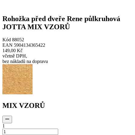
Rohožka před dveře Rene půlkruhová
JOTTA MIX VZORŮ
Kód
88052
EAN
5904134365422
149,00 Kč
včetně DPH
,
bez nákladů na dopravu
MIX VZORŮ
1