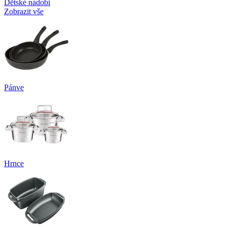
Dětské nádobí
Zobrazit vše
Pánve
Hrnce