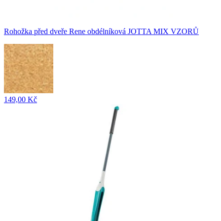
Rohožka před dveře Rene obdélníková JOTTA MIX VZORŮ
149,00 Kč