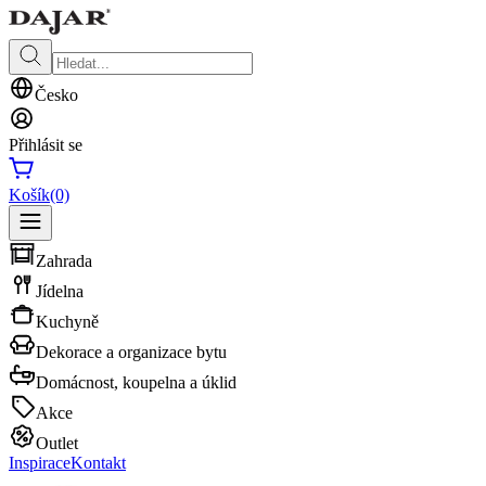
Česko
Přihlásit se
Košík
(0)
Zahrada
Jídelna
Kuchyně
Dekorace a organizace bytu
Domácnost, koupelna a úklid
Akce
Outlet
Inspirace
Kontakt