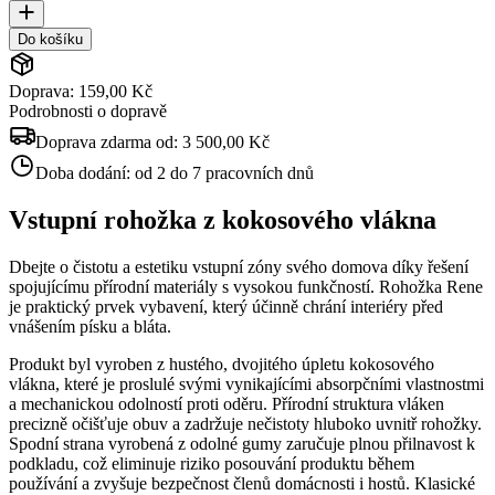
Do košíku
Doprava: 159,00 Kč
Podrobnosti o dopravě
Doprava zdarma od:
3 500,00 Kč
Doba dodání:
od 2 do 7 pracovních dnů
Vstupní rohožka z kokosového vlákna
Dbejte o čistotu a estetiku vstupní zóny svého domova díky řešení
spojujícímu přírodní materiály s vysokou funkčností. Rohožka Rene
je praktický prvek vybavení, který účinně chrání interiéry před
vnášením písku a bláta.
Produkt byl vyroben z hustého, dvojitého úpletu kokosového
vlákna, které je proslulé svými vynikajícími absorpčními vlastnostmi
a mechanickou odolností proti oděru. Přírodní struktura vláken
precizně očišťuje obuv a zadržuje nečistoty hluboko uvnitř rohožky.
Spodní strana vyrobená z odolné gumy zaručuje plnou přilnavost k
podkladu, což eliminuje riziko posouvání produktu během
používání a zvyšuje bezpečnost členů domácnosti i hostů. Klasické