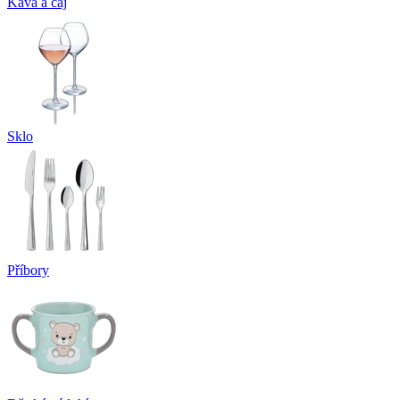
Káva a čaj
Sklo
Příbory