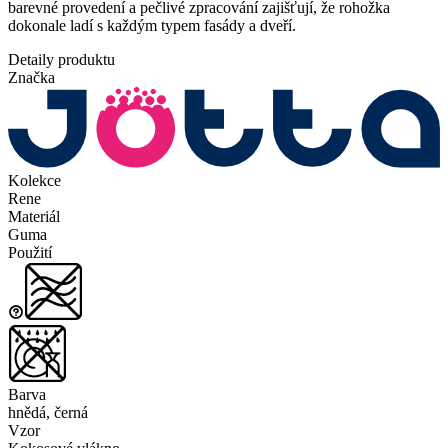
barevné provedení a pečlivé zpracování zajišťují, že rohožka
dokonale ladí s každým typem fasády a dveří.
Detaily produktu
Značka
Kolekce
Rene
Materiál
Guma
Použití
Barva
hnědá, černá
Vzor