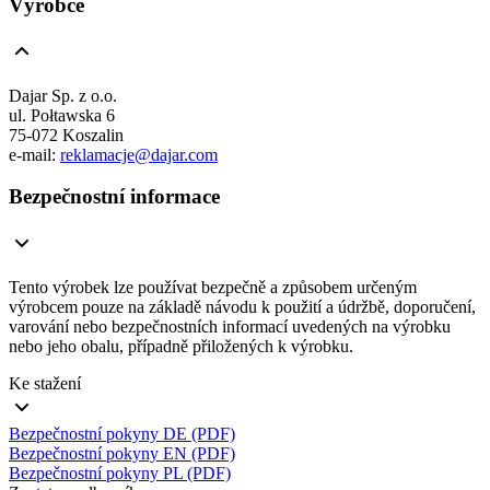
Výrobce
Dajar Sp. z o.o.
ul. Połtawska 6
75-072 Koszalin
e-mail:
reklamacje@dajar.com
Bezpečnostní informace
Tento výrobek lze používat bezpečně a způsobem určeným
výrobcem pouze na základě návodu k použití a údržbě, doporučení,
varování nebo bezpečnostních informací uvedených na výrobku
nebo jeho obalu, případně přiložených k výrobku.
Ke stažení
Bezpečnostní pokyny DE (PDF)
Bezpečnostní pokyny EN (PDF)
Bezpečnostní pokyny PL (PDF)