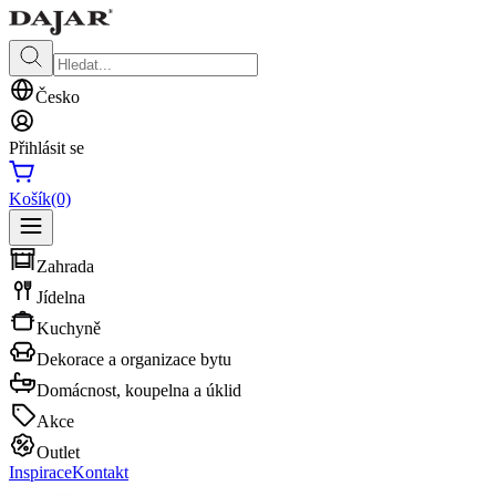
Česko
Přihlásit se
Košík
(0)
Zahrada
Jídelna
Kuchyně
Dekorace a organizace bytu
Domácnost, koupelna a úklid
Akce
Outlet
Inspirace
Kontakt