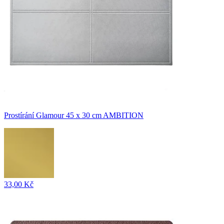
Prostírání Glamour 45 x 30 cm AMBITION
33,00 Kč