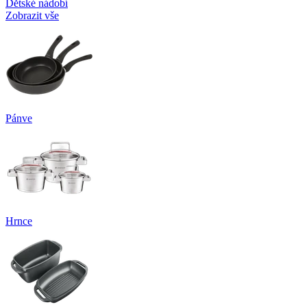
Dětské nádobí
Zobrazit vše
Pánve
Hrnce