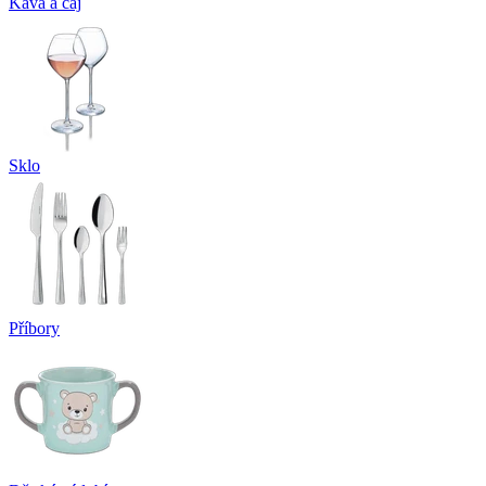
Káva a čaj
Sklo
Příbory