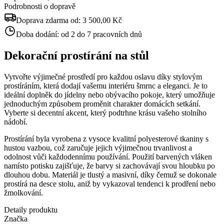
Podrobnosti o dopravě
Doprava zdarma od:
3 500,00 Kč
Doba dodání:
od 2 do 7 pracovních dnů
Dekorační prostírání na stůl
Vytvořte výjimečné prostředí pro každou oslavu díky stylovým
prostíráním, která dodají vašemu interiéru šmrnc a eleganci. Je to
ideální doplněk do jídelny nebo obývacího pokoje, který umožňuje
jednoduchým způsobem proměnit charakter domácích setkání.
Vyberte si decentní akcent, který podtrhne krásu vašeho stolního
nádobí.
Prostírání byla vyrobena z vysoce kvalitní polyesterové tkaniny s
hustou vazbou, což zaručuje jejich výjimečnou trvanlivost a
odolnost vůči každodennímu používání. Použití barvených vláken
namísto potisku zajišťuje, že barvy si zachovávají svou hloubku po
dlouhou dobu. Materiál je tlustý a masivní, díky čemuž se dokonale
prostírá na desce stolu, aniž by vykazoval tendenci k prodření nebo
žmolkování.
Detaily produktu
Značka