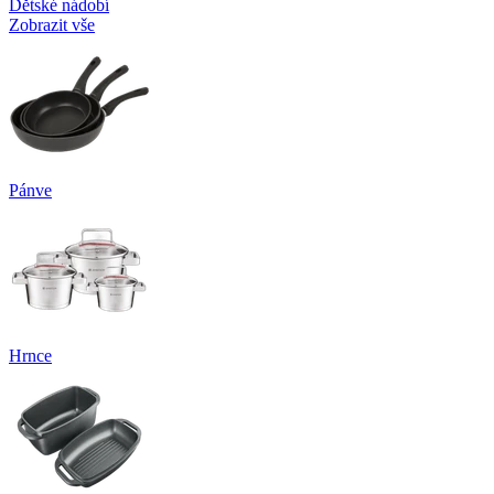
Dětské nádobí
Zobrazit vše
Pánve
Hrnce