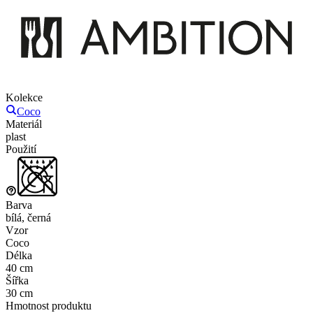
Kolekce
Coco
Materiál
plast
Použití
Barva
bílá, černá
Vzor
Coco
Délka
40 cm
Šířka
30 cm
Hmotnost produktu