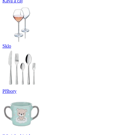
Káva a čaj
Sklo
Příbory