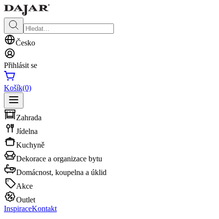
Česko
Přihlásit se
Košík
(0)
Zahrada
Jídelna
Kuchyně
Dekorace a organizace bytu
Domácnost, koupelna a úklid
Akce
Outlet
Inspirace
Kontakt