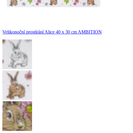
Velikonoční prostírání Alice 40 x 30 cm AMBITION