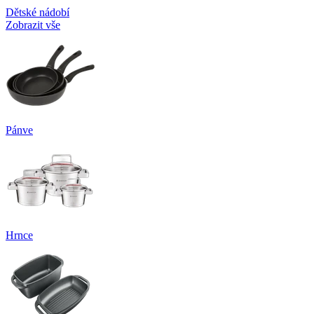
Dětské nádobí
Zobrazit vše
Pánve
Hrnce