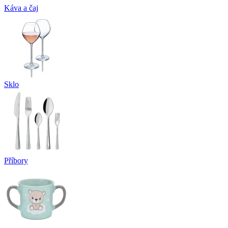
Káva a čaj
Sklo
Příbory