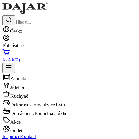
Česko
Přihlásit se
Košík
(0)
Zahrada
Jídelna
Kuchyně
Dekorace a organizace bytu
Domácnost, koupelna a úklid
Akce
Outlet
Inspirace
Kontakt