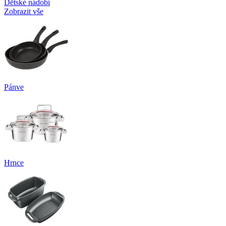
Dětské nádobí
Zobrazit vše
Pánve
Hrnce