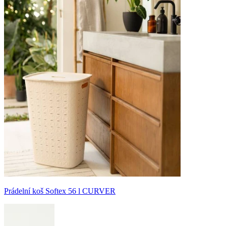
Prádelní koš Softex 56 l CURVER