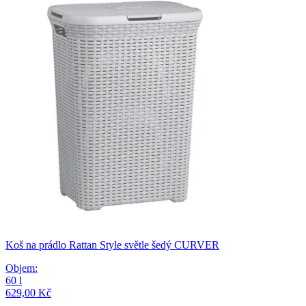
Koš na prádlo Rattan Style světle šedý CURVER
Objem
:
60
l
629,00 Kč