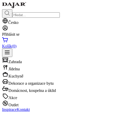
Česko
Přihlásit se
Košík
(0)
Zahrada
Jídelna
Kuchyně
Dekorace a organizace bytu
Domácnost, koupelna a úklid
Akce
Outlet
Inspirace
Kontakt