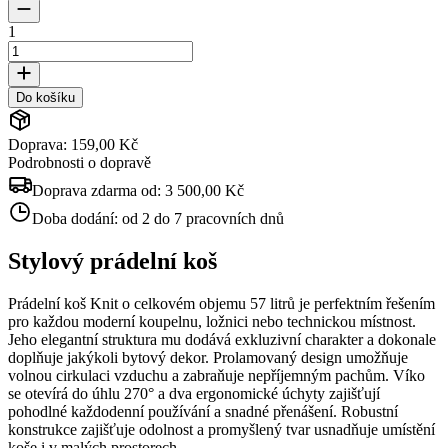
1
Do košíku
Doprava: 159,00 Kč
Podrobnosti o dopravě
Doprava zdarma od:
3 500,00 Kč
Doba dodání:
od 2 do 7 pracovních dnů
Stylový prádelní koš
Prádelní koš Knit o celkovém objemu 57 litrů je perfektním řešením
pro každou moderní koupelnu, ložnici nebo technickou místnost.
Jeho elegantní struktura mu dodává exkluzivní charakter a dokonale
doplňuje jakýkoli bytový dekor. Prolamovaný design umožňuje
volnou cirkulaci vzduchu a zabraňuje nepříjemným pachům. Víko
se otevírá do úhlu 270° a dva ergonomické úchyty zajišťují
pohodlné každodenní používání a snadné přenášení. Robustní
konstrukce zajišťuje odolnost a promyšlený tvar usnadňuje umístění
koše i v malých prostorech.