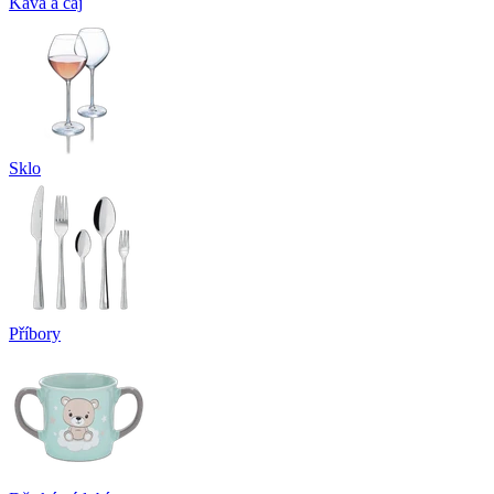
Káva a čaj
Sklo
Příbory