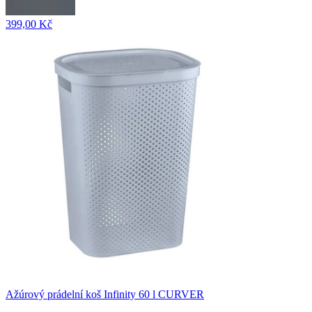
399,00 Kč
Ažúrový prádelní koš Infinity 60 l CURVER