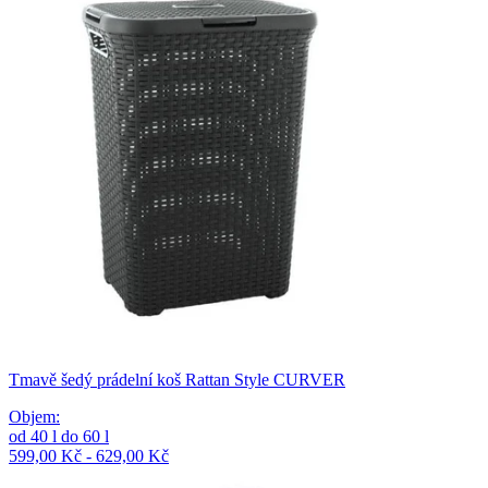
Tmavě šedý prádelní koš Rattan Style CURVER
Objem
:
od
40
l
do
60
l
599,00 Kč - 629,00 Kč