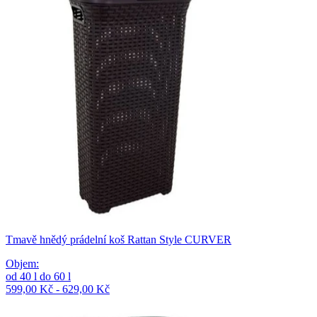
Tmavě hnědý prádelní koš Rattan Style CURVER
Objem
:
od
40
l
do
60
l
599,00 Kč - 629,00 Kč