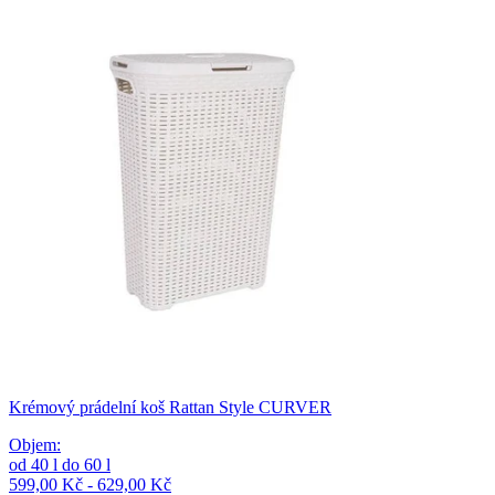
Krémový prádelní koš Rattan Style CURVER
Objem
:
od
40
l
do
60
l
599,00 Kč - 629,00 Kč