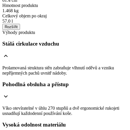
61.4 cm
Hmotnost produktu
1.468 kg
Celkový objem po okraj
57.0 l
Rozšířit
Výhody produktu
Stálá cirkulace vzduchu
Prolamovaná struktura stěn zabraňuje vlhnutí oděvů a vzniku
nepříjemných pachů uvnitř nádoby.
Pohodlná obsluha a přístup
Víko otevíratelné v úhlu 270 stupňů a dvě ergonomické rukojeti
usnadňují každodenní používání koše.
Vysoká odolnost materiálu