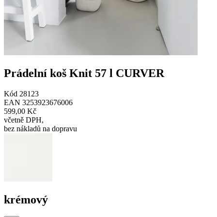
Prádelní koš Knit 57 l CURVER
Kód
28123
EAN
3253923676006
599,00 Kč
včetně DPH
,
bez nákladů na dopravu
krémový