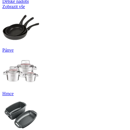
Dětské nádobí
Zobrazit vše
Pánve
Hrnce