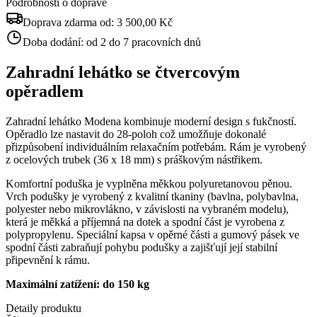
Podrobnosti o dopravě
Doprava zdarma od:
3 500,00 Kč
Doba dodání:
od 2 do 7 pracovních dnů
Zahradní lehátko se čtvercovým
opěradlem
Zahradní lehátko Modena kombinuje moderní design s fukčností.
Opěradlo lze nastavit do 28-poloh což umožňuje dokonalé
přizpůsobení individuálním relaxačním potřebám. Rám je vyrobený
z ocelových trubek (36 x 18 mm) s práškovým nástřikem.
Komfortní poduška je vyplněna měkkou polyuretanovou pěnou.
Vrch podušky je vyrobený z kvalitní tkaniny (bavlna, polybavlna,
polyester nebo mikrovlákno, v závislosti na vybraném modelu),
která je měkká a příjemná na dotek a spodní část je vyrobena z
polypropylenu. Speciální kapsa v opěrné části a gumový pásek ve
spodní části zabraňují pohybu podušky a zajišťují její stabilní
připevnění k rámu.
Maximální zatížení: do 150 kg
Detaily produktu