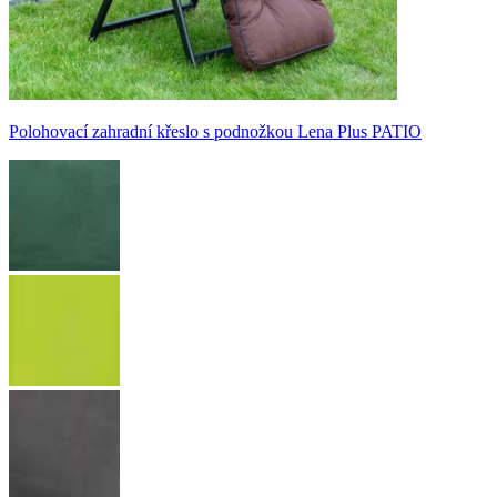
Polohovací zahradní křeslo s podnožkou Lena Plus PATIO