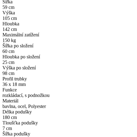
Šířka
59 cm
Výška
105 cm
Hloubka
142 cm
Maximální zatížení
150 kg
Šířka po složení
60 cm
Hloubka po složení
25 cm
Výška po složení
98 cm
Profil trubky
36 x 18 mm
Funkce
rozkládací, s podnožkou
Materiál
bavlna, ocel, Polyester
Délka podušky
180 cm
Tloušťka podušky
7 cm
Šířka podušky