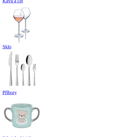
Káva a čaj
Sklo
Příbory