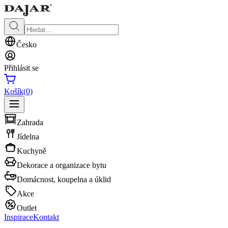
Česko
Přihlásit se
Košík
(0)
Zahrada
Jídelna
Kuchyně
Dekorace a organizace bytu
Domácnost, koupelna a úklid
Akce
Outlet
Inspirace
Kontakt