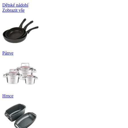
Dětské nádobí
Zobrazit vše
Pánve
Hrnce