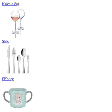
Káva a čaj
Sklo
Příbory