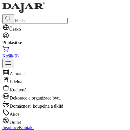
Česko
Přihlásit se
Košík
(0)
Zahrada
Jídelna
Kuchyně
Dekorace a organizace bytu
Domácnost, koupelna a úklid
Akce
Outlet
Inspirace
Kontakt