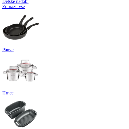
Dětské nádobí
Zobrazit vše
Pánve
Hrnce