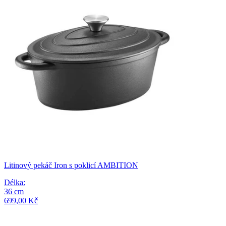
Litinový pekáč Iron s poklicí AMBITION
Délka
:
36
cm
699,00 Kč