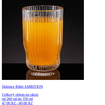
Sklenice Rillet AMBITION
Celkový objem po okraj
:
od
260
ml
do
350
ml
47,00 Kč - 60,00 Kč