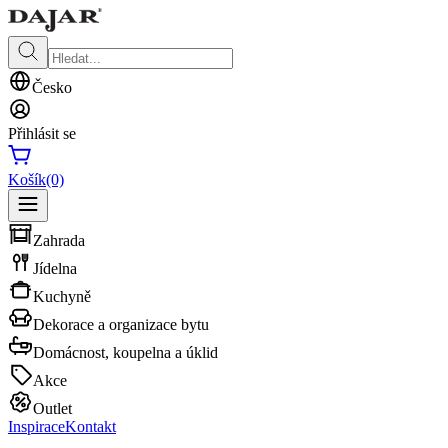
Česko
Přihlásit se
Košík
(0)
Zahrada
Jídelna
Kuchyně
Dekorace a organizace bytu
Domácnost, koupelna a úklid
Akce
Outlet
Inspirace
Kontakt