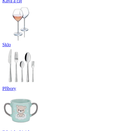
Káva a čaj
Sklo
Příbory