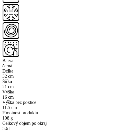
Barva
černá
Délka
32 cm
Šířka
21 cm
Výška
16 cm
Výška bez poklice
11.5 cm
Hmotnost produktu
108 g
Celkový objem po okraj
5.6 l