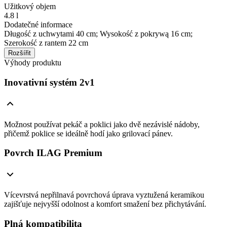
Užitkový objem
4.8 l
Dodatečné informace
Długość z uchwytami 40 cm; Wysokość z pokrywą 16 cm;
Szerokość z rantem 22 cm
Rozšířit
Výhody produktu
Inovativní systém 2v1
Možnost používat pekáč a poklici jako dvě nezávislé nádoby,
přičemž poklice se ideálně hodí jako grilovací pánev.
Povrch ILAG Premium
Vícevrstvá nepřilnavá povrchová úprava vyztužená keramikou
zajišťuje nejvyšší odolnost a komfort smažení bez přichytávání.
Plná kompatibilita