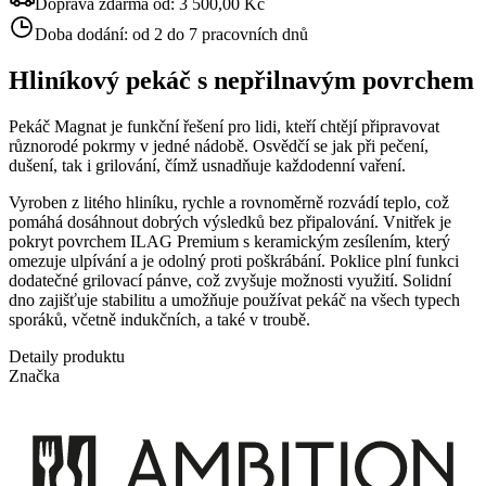
Doprava zdarma od:
3 500,00 Kč
Doba dodání:
od 2 do 7 pracovních dnů
Hliníkový pekáč s nepřilnavým povrchem
Pekáč Magnat je funkční řešení pro lidi, kteří chtějí připravovat
různorodé pokrmy v jedné nádobě. Osvědčí se jak při pečení,
dušení, tak i grilování, čímž usnadňuje každodenní vaření.
Vyroben z litého hliníku, rychle a rovnoměrně rozvádí teplo, což
pomáhá dosáhnout dobrých výsledků bez připalování. Vnitřek je
pokryt povrchem ILAG Premium s keramickým zesílením, který
omezuje ulpívání a je odolný proti poškrábání. Poklice plní funkci
dodatečné grilovací pánve, což zvyšuje možnosti využití. Solidní
dno zajišťuje stabilitu a umožňuje používat pekáč na všech typech
sporáků, včetně indukčních, a také v troubě.
Detaily produktu
Značka