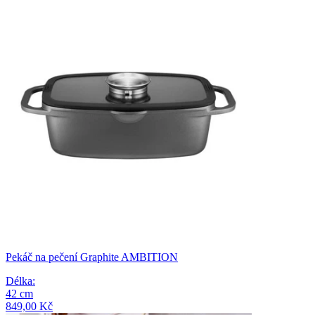
Pekáč na pečení Graphite AMBITION
Délka
:
42
cm
849,00 Kč