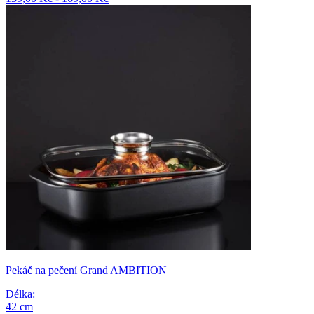
Pekáč na pečení Grand AMBITION
Délka
:
42
cm