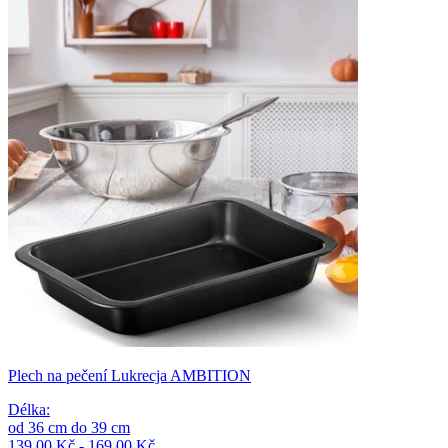
Plech na pečení Lukrecja AMBITION
Délka
:
od
36
cm
do
39
cm
139,00 Kč - 169,00 Kč