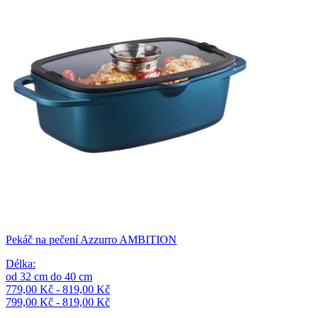
Pekáč na pečení Azzurro AMBITION
Délka
:
od
32
cm
do
40
cm
779,00 Kč - 819,00 Kč
799,00 Kč - 819,00 Kč