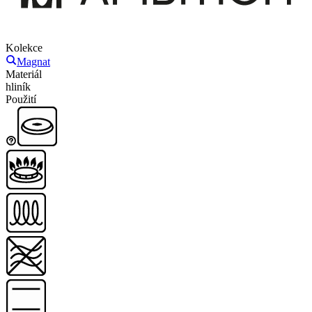
Kolekce
Magnat
Materiál
hliník
Použití