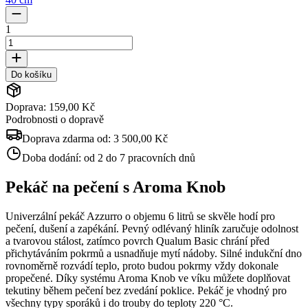
1
Do košíku
Doprava: 159,00 Kč
Podrobnosti o dopravě
Doprava zdarma od:
3 500,00 Kč
Doba dodání:
od 2 do 7 pracovních dnů
Pekáč na pečení s Aroma Knob
Univerzální pekáč Azzurro o objemu 6 litrů se skvěle hodí pro
pečení, dušení a zapékání. Pevný odlévaný hliník zaručuje odolnost
a tvarovou stálost, zatímco povrch Qualum Basic chrání před
přichytáváním pokrmů a usnadňuje mytí nádoby. Silné indukční dno
rovnoměrně rozvádí teplo, proto budou pokrmy vždy dokonale
propečené. Díky systému Aroma Knob ve víku můžete doplňovat
tekutiny během pečení bez zvedání poklice. Pekáč je vhodný pro
všechny typy sporáků i do trouby do teploty 220 °C.