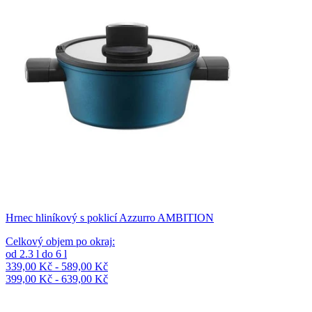
Hrnec hliníkový s poklicí Azzurro AMBITION
Celkový objem po okraj
:
od
2.3
l
do
6
l
339,00 Kč - 589,00 Kč
399,00 Kč - 639,00 Kč