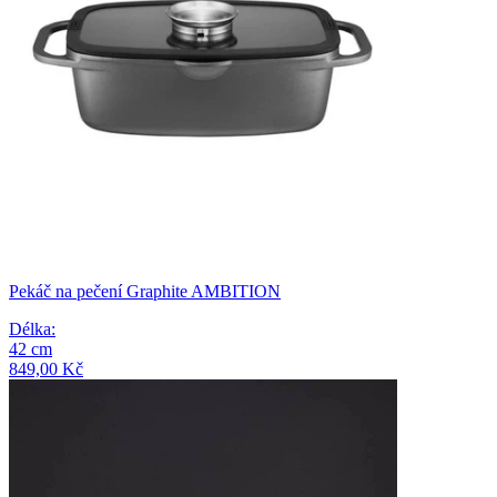
Pekáč na pečení Graphite AMBITION
Délka
:
42
cm
849,00 Kč