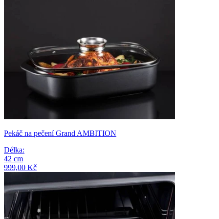
Pekáč na pečení Grand AMBITION
Délka
:
42
cm
999,00 Kč