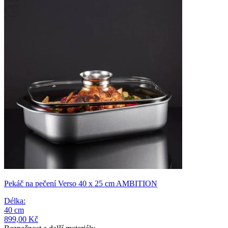
Pekáč na pečení Verso 40 x 25 cm AMBITION
Délka
:
40
cm
899,00 Kč