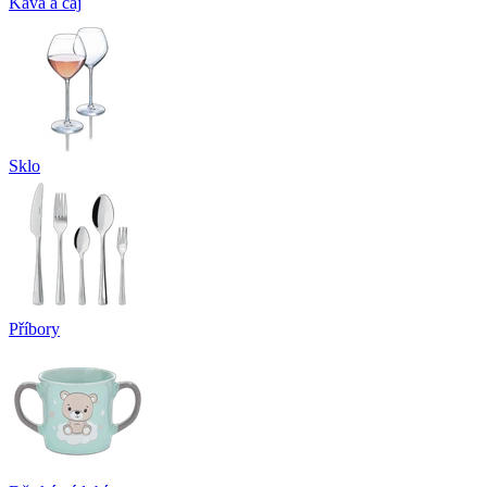
Káva a čaj
Sklo
Příbory