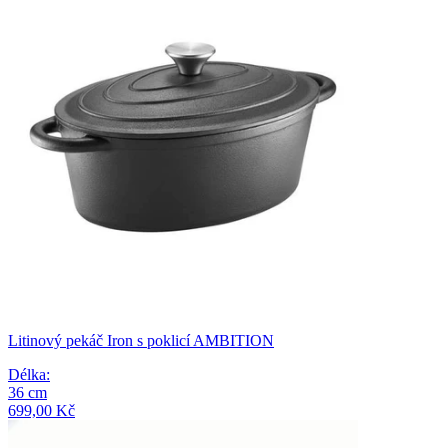
Litinový pekáč Iron s poklicí AMBITION
Délka
:
36
cm
699,00 Kč