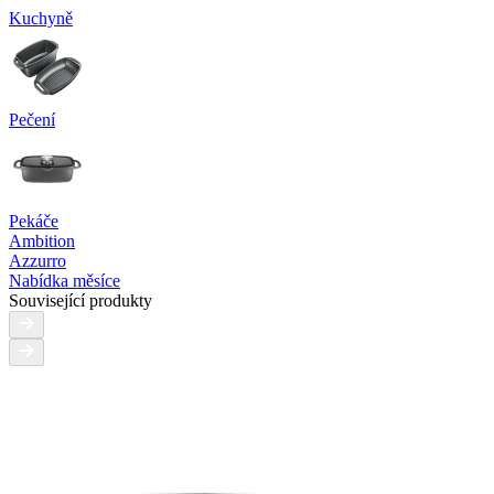
Kuchyně
Pečení
Pekáče
Ambition
Azzurro
Nabídka měsíce
Související produkty