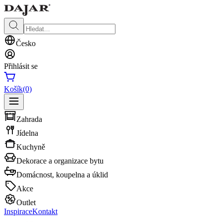
Česko
Přihlásit se
Košík
(0)
Zahrada
Jídelna
Kuchyně
Dekorace a organizace bytu
Domácnost, koupelna a úklid
Akce
Outlet
Inspirace
Kontakt