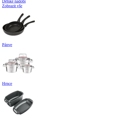
Dětské nádobí
Zobrazit vše
Pánve
Hrnce