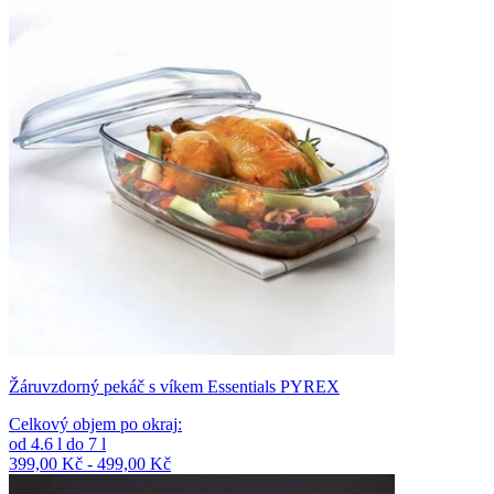
Žáruvzdorný pekáč s víkem Essentials PYREX
Celkový objem po okraj
:
od
4.6
l
do
7
l
399,00 Kč - 499,00 Kč