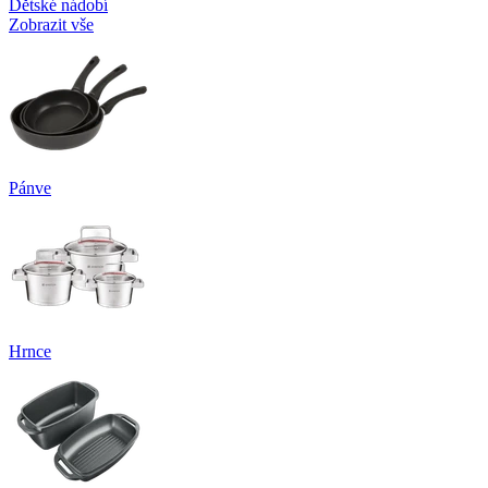
Dětské nádobí
Zobrazit vše
Pánve
Hrnce