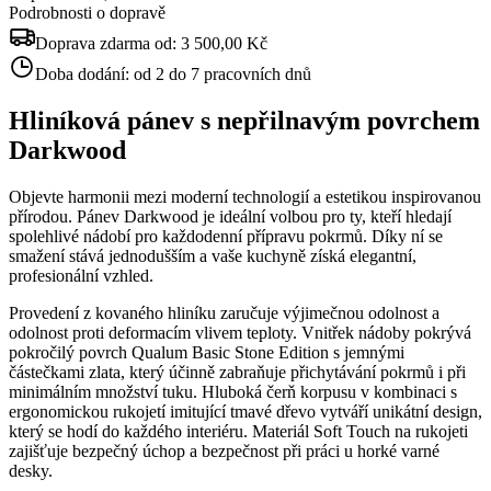
Podrobnosti o dopravě
Doprava zdarma od:
3 500,00 Kč
Doba dodání:
od 2 do 7 pracovních dnů
Hliníková pánev s nepřilnavým povrchem
Darkwood
Objevte harmonii mezi moderní technologií a estetikou inspirovanou
přírodou. Pánev Darkwood je ideální volbou pro ty, kteří hledají
spolehlivé nádobí pro každodenní přípravu pokrmů. Díky ní se
smažení stává jednodušším a vaše kuchyně získá elegantní,
profesionální vzhled.
Provedení z kovaného hliníku zaručuje výjimečnou odolnost a
odolnost proti deformacím vlivem teploty. Vnitřek nádoby pokrývá
pokročilý povrch Qualum Basic Stone Edition s jemnými
částečkami zlata, který účinně zabraňuje přichytávání pokrmů i při
minimálním množství tuku. Hluboká čerň korpusu v kombinaci s
ergonomickou rukojetí imitující tmavé dřevo vytváří unikátní design,
který se hodí do každého interiéru. Materiál Soft Touch na rukojeti
zajišťuje bezpečný úchop a bezpečnost při práci u horké varné
desky.