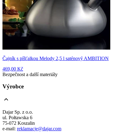
Čajník s píšťalkou Melody 2,5 l saténový AMBITION
469,00 Kč
Bezpečnost a další materiály
Výrobce
Dajar Sp. z o.o.
ul. Połtawska 6
75-072 Koszalin
e-mail:
reklamacje@dajar.com