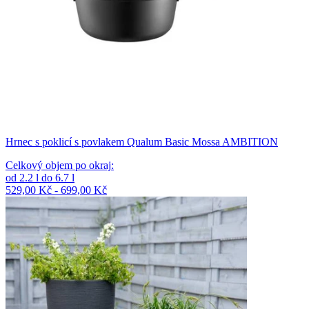
Hrnec s poklicí s povlakem Qualum Basic Mossa AMBITION
Celkový objem po okraj
:
od
2.2
l
do
6.7
l
529,00 Kč - 699,00 Kč