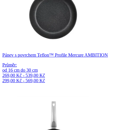
Pánev s povrchem Teflon™ Profile Mercure AMBITION
Průměr
:
od
16
cm
do
30
cm
269,00 Kč - 539,00 Kč
299,00 Kč - 569,00 Kč