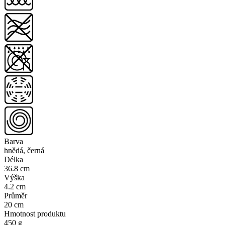
Barva
hnědá, černá
Délka
36.8 cm
Výška
4.2 cm
Průměr
20 cm
Hmotnost produktu
450 g