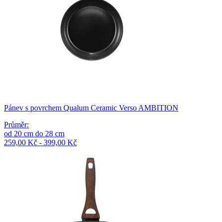
Pánev s povrchem Qualum Ceramic Verso AMBITION
Průměr
:
od
20
cm
do
28
cm
259,00 Kč - 399,00 Kč