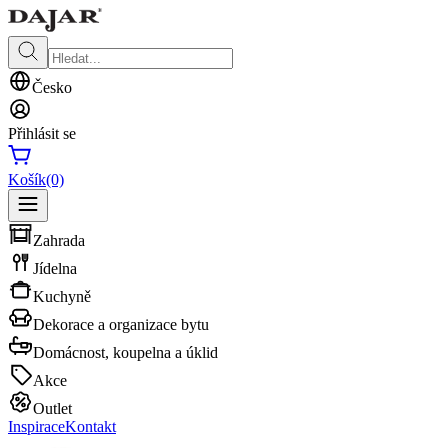
Česko
Přihlásit se
Košík
(0)
Zahrada
Jídelna
Kuchyně
Dekorace a organizace bytu
Domácnost, koupelna a úklid
Akce
Outlet
Inspirace
Kontakt