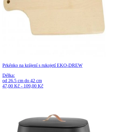
Prkénko na krájení s rukojetí EKO-DREW
Délka
:
od
26.5
cm
do
42
cm
47,00 Kč - 109,00 Kč