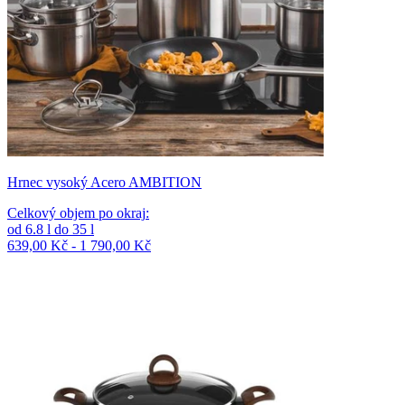
Hrnec vysoký Acero AMBITION
Celkový objem po okraj
:
od
6.8
l
do
35
l
639,00 Kč - 1 790,00 Kč