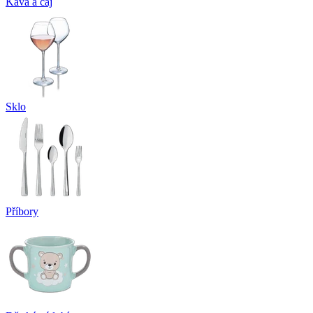
Káva a čaj
Sklo
Příbory