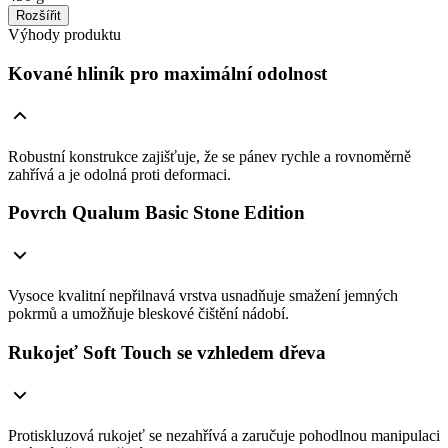
Rozšířit
Výhody produktu
Kované hliník pro maximální odolnost
Robustní konstrukce zajišťuje, že se pánev rychle a rovnoměrně
zahřívá a je odolná proti deformaci.
Povrch Qualum Basic Stone Edition
Vysoce kvalitní nepřilnavá vrstva usnadňuje smažení jemných
pokrmů a umožňuje bleskové čištění nádobí.
Rukojeť Soft Touch se vzhledem dřeva
Protiskluzová rukojeť se nezahřívá a zaručuje pohodlnou manipulaci