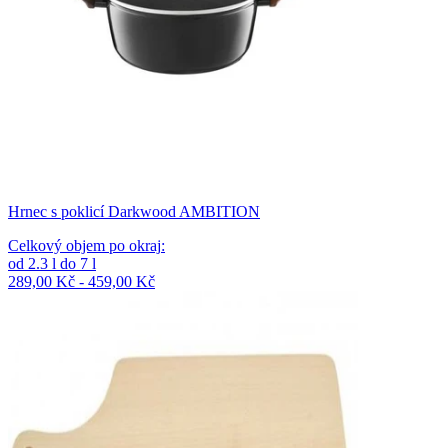
Hrnec s poklicí Darkwood AMBITION
Celkový objem po okraj
:
od
2.3
l
do
7
l
289,00 Kč - 459,00 Kč