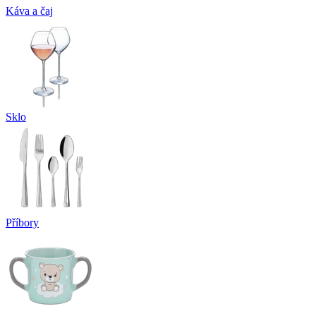
Káva a čaj
Sklo
Příbory