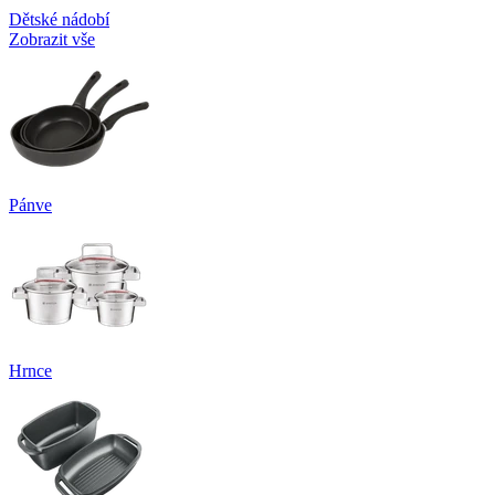
Dětské nádobí
Zobrazit vše
Pánve
Hrnce