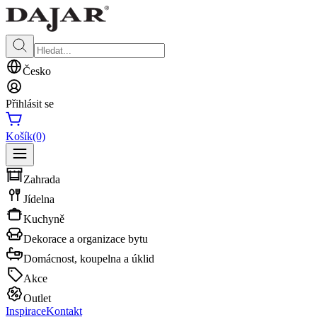
Česko
Přihlásit se
Košík
(0)
Zahrada
Jídelna
Kuchyně
Dekorace a organizace bytu
Domácnost, koupelna a úklid
Akce
Outlet
Inspirace
Kontakt