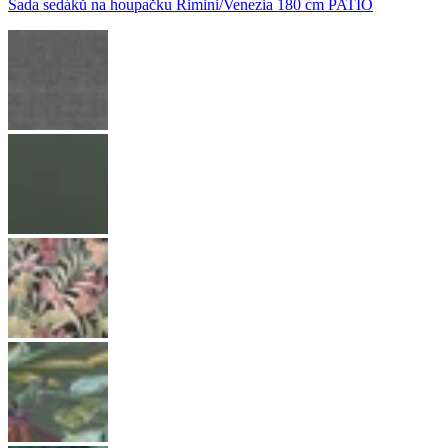
Sada sedáků na houpačku Rimini/Venezia 180 cm PATIO