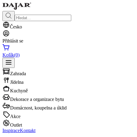
Česko
Přihlásit se
Košík
(0)
Zahrada
Jídelna
Kuchyně
Dekorace a organizace bytu
Domácnost, koupelna a úklid
Akce
Outlet
Inspirace
Kontakt