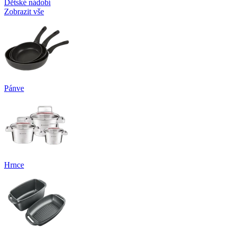
Dětské nádobí
Zobrazit vše
Pánve
Hrnce