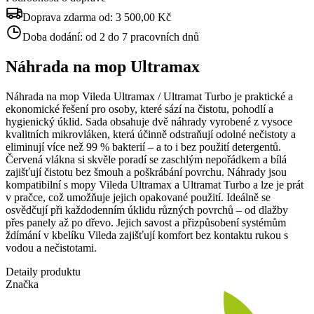
Doprava zdarma od:
3 500,00 Kč
Doba dodání:
od 2 do 7 pracovních dnů
Náhrada na mop Ultramax
Náhrada na mop Vileda Ultramax / Ultramat Turbo je praktické a
ekonomické řešení pro osoby, které sází na čistotu, pohodlí a
hygienický úklid. Sada obsahuje dvě náhrady vyrobené z vysoce
kvalitních mikrovláken, která účinně odstraňují odolné nečistoty a
eliminují více než 99 % bakterií – a to i bez použití detergentů.
Červená vlákna si skvěle poradí se zaschlým nepořádkem a bílá
zajišťují čistotu bez šmouh a poškrábání povrchu. Náhrady jsou
kompatibilní s mopy Vileda Ultramax a Ultramat Turbo a lze je prát
v pračce, což umožňuje jejich opakované použití. Ideálně se
osvědčují při každodenním úklidu různých povrchů – od dlažby
přes panely až po dřevo. Jejich savost a přizpůsobení systémům
ždímání v kbelíku Vileda zajišťují komfort bez kontaktu rukou s
vodou a nečistotami.
Detaily produktu
Značka