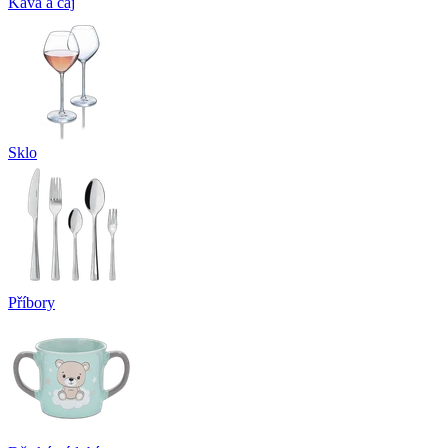
Káva a čaj
Sklo
Příbory