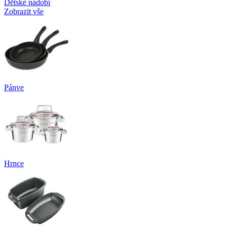
Dětské nádobí
Zobrazit vše
Pánve
Hrnce