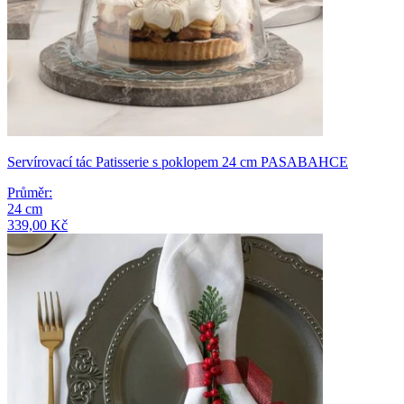
Servírovací tác Patisserie s poklopem 24 cm PASABAHCE
Průměr
:
24
cm
339,00 Kč