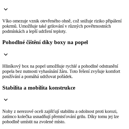
Víko omezuje vznik otevřeného ohně, což snižuje riziko připálení
pokrmů. Umožňuje také grilování v různých povětrnostních
podmínkách a lepší udržení teploty.
Pohodlné čištění díky boxy na popel
Hliníkový box na popel umožňuje rychlé a pohodlné odstranění
popela bez nutnosti vyhasínání žáru. Toto řešení zvyšuje komfort
používání a pomáhá udržovat pořádek.
Stabilita a mobilita konstrukce
Nohy z nerezové oceli zajišťují stabilitu a odolnost proti korozi,
zatímco kolečka usnadňují přemisťování grilu. Díky tomu jej lze
pohodlně umístit na zvolené místo.