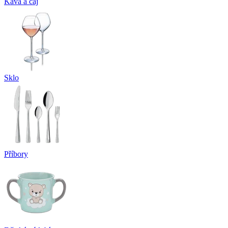
Káva a čaj
Sklo
Příbory