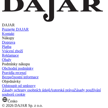
DAJAR
Poznejte DAJAR
Kontakt
Nákupy
Doprava
Platba
Vrácení zboží
Reklamace
Obaly
Podmínky nákupu
Obchodní podmínky
Pravidla recenzí
Bezpečnostní informace
Objednávky
Odstoupit od smlouvy
Zásady ochrany osobních údajů
Autorská práva
Zásady používání
souborů cookie
Česko
© 2026 DAJAR Sp. z o.o.