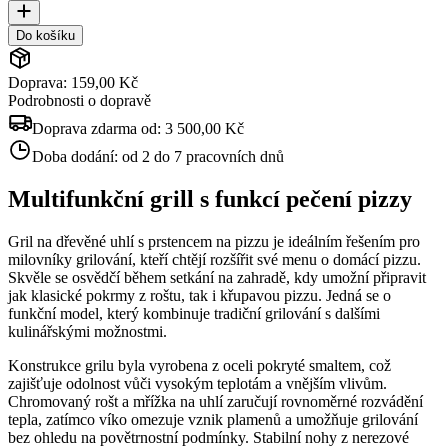
Do košíku
Doprava: 159,00 Kč
Podrobnosti o dopravě
Doprava zdarma od:
3 500,00 Kč
Doba dodání:
od 2 do 7 pracovních dnů
Multifunkční grill s funkcí pečení pizzy
Gril na dřevěné uhlí s prstencem na pizzu je ideálním řešením pro
milovníky grilování, kteří chtějí rozšířit své menu o domácí pizzu.
Skvěle se osvědčí během setkání na zahradě, kdy umožní připravit
jak klasické pokrmy z roštu, tak i křupavou pizzu. Jedná se o
funkční model, který kombinuje tradiční grilování s dalšími
kulinářskými možnostmi.
Konstrukce grilu byla vyrobena z oceli pokryté smaltem, což
zajišťuje odolnost vůči vysokým teplotám a vnějším vlivům.
Chromovaný rošt a mřížka na uhlí zaručují rovnoměrné rozvádění
tepla, zatímco víko omezuje vznik plamenů a umožňuje grilování
bez ohledu na povětrnostní podmínky. Stabilní nohy z nerezové