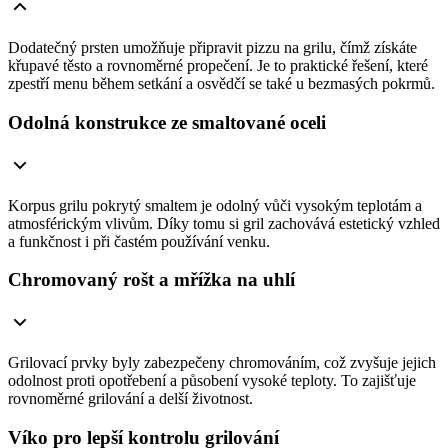
Dodatečný prsten umožňuje připravit pizzu na grilu, čímž získáte
křupavé těsto a rovnoměrné propečení. Je to praktické řešení, které
zpestří menu během setkání a osvědčí se také u bezmasých pokrmů.
Odolná konstrukce ze smaltované oceli
Korpus grilu pokrytý smaltem je odolný vůči vysokým teplotám a
atmosférickým vlivům. Díky tomu si gril zachovává estetický vzhled
a funkčnost i při častém používání venku.
Chromovaný rošt a mřížka na uhlí
Grilovací prvky byly zabezpečeny chromováním, což zvyšuje jejich
odolnost proti opotřebení a působení vysoké teploty. To zajišťuje
rovnoměrné grilování a delší životnost.
Víko pro lepší kontrolu grilování