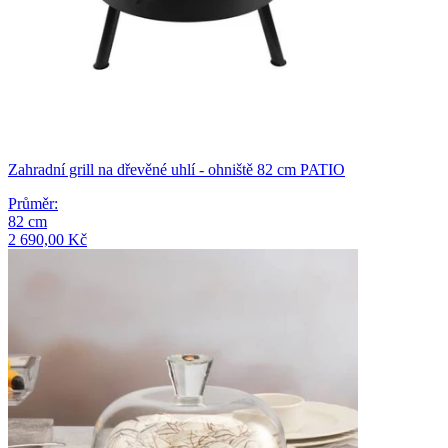
Zahradní grill na dřevěné uhlí - ohniště 82 cm PATIO
Průměr
:
82
cm
2 690,00 Kč