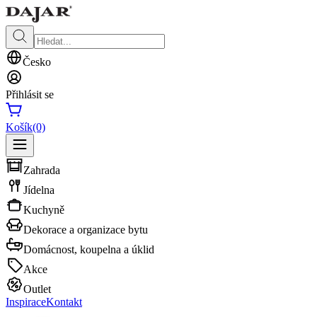
Česko
Přihlásit se
Košík
(0)
Zahrada
Jídelna
Kuchyně
Dekorace a organizace bytu
Domácnost, koupelna a úklid
Akce
Outlet
Inspirace
Kontakt