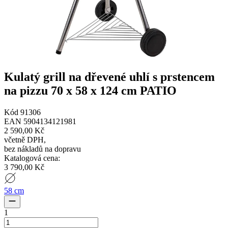
Kulatý grill na dřevené uhlí s prstencem
na pizzu 70 x 58 x 124 cm PATIO
Kód
91306
EAN
5904134121981
2 590,00 Kč
včetně DPH
,
bez nákladů na dopravu
Katalogová cena
:
3 790,00 Kč
58 cm
1