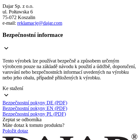
Dajar Sp. z o.o.
ul. Połtawska 6
75-072 Koszalin
e-mail:
reklamacje@dajar.com
Bezpečnostní informace
Tento výrobek lze používat bezpečně a způsobem určeným
výrobcem pouze na základě návodu k použití a údržbě, doporučení,
varování nebo bezpečnostních informací uvedených na výrobku
nebo jeho obalu, případně přiložených k výrobku.
Ke stažení
Bezpečnostní pokyny DE (PDF)
Bezpečnostní pokyny EN (PDF)
Bezpečnostní pokyny PL (PDF)
Zeptat se odborníka
Máte dotaz k tomuto produktu?
Položit dotaz