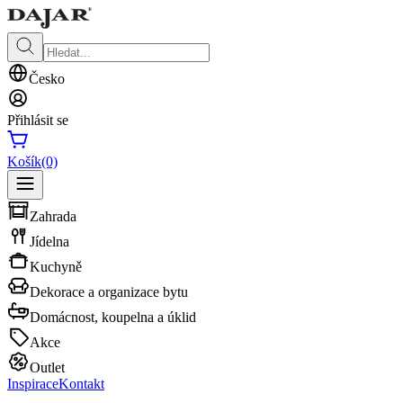
Česko
Přihlásit se
Košík
(0)
Zahrada
Jídelna
Kuchyně
Dekorace a organizace bytu
Domácnost, koupelna a úklid
Akce
Outlet
Inspirace
Kontakt