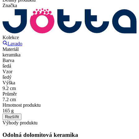
Značka
Kolekce
Lavado
Materiál
keramika
Barva
šedá
Vzor
šedý
Výška
9.2 cm
Průměr
7.2 cm
Hmotnost produktu
165 g
Rozšířit
Výhody produktu
Odolná dolomitová keramika