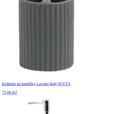
Kelímek na kartáčky Lavado šedý JOTTA
72,00 Kč