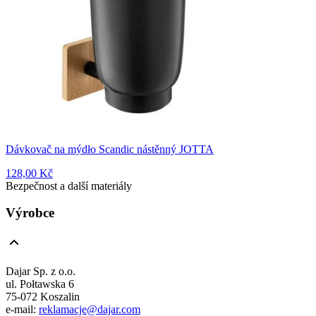
Dávkovač na mýdło Scandic nástěnný JOTTA
128,00 Kč
Bezpečnost a další materiály
Výrobce
Dajar Sp. z o.o.
ul. Połtawska 6
75-072 Koszalin
e-mail:
reklamacje@dajar.com