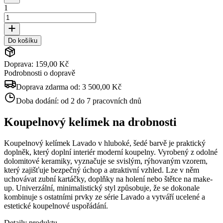
1
Do košíku
Doprava: 159,00 Kč
Podrobnosti o dopravě
Doprava zdarma od:
3 500,00 Kč
Doba dodání:
od 2 do 7 pracovních dnů
Koupelnový kelímek na drobnosti
Koupelnový kelímek Lavado v hluboké, šedé barvě je praktický
doplněk, který doplní interiér moderní koupelny. Vyrobený z odolné
dolomitové keramiky, vyznačuje se svislým, rýhovaným vzorem,
který zajišťuje bezpečný úchop a atraktivní vzhled. Lze v něm
uchovávat zubní kartáčky, doplňky na holení nebo štětce na make-
up. Univerzální, minimalistický styl způsobuje, že se dokonale
kombinuje s ostatními prvky ze série Lavado a vytváří ucelené a
estetické koupelnové uspořádání.
Detaily produktu