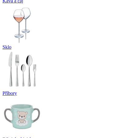
Káva a čaj
Sklo
Příbory