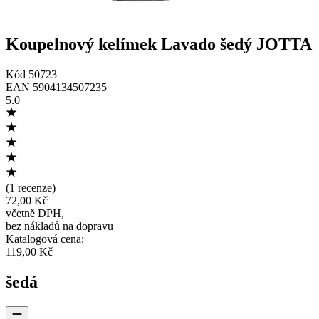
Koupelnový kelímek Lavado šedý JOTTA
Kód
50723
EAN
5904134507235
5.0
(
1 recenze
)
72,00 Kč
včetně DPH
,
bez nákladů na dopravu
Katalogová cena
:
119,00 Kč
šedá