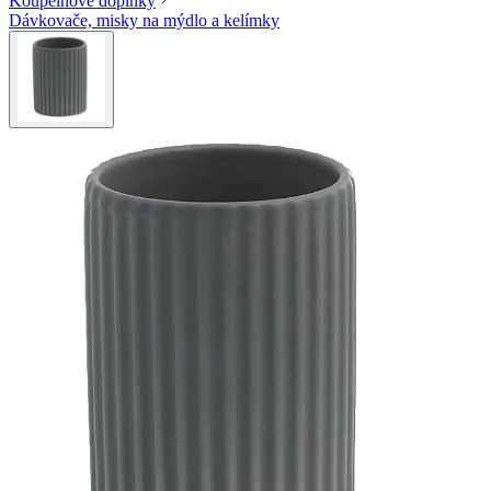
Koupelnové doplňky
Dávkovače, misky na mýdlo a kelímky