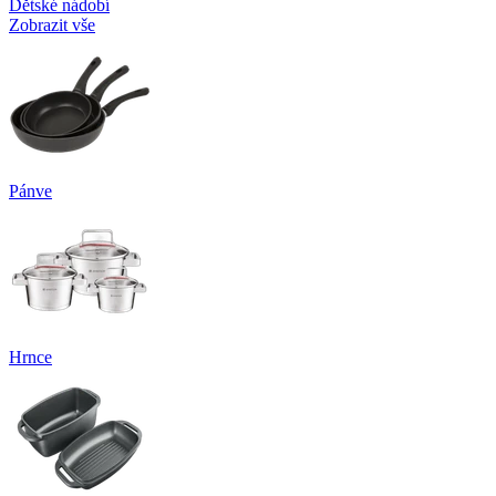
Dětské nádobí
Zobrazit vše
Pánve
Hrnce