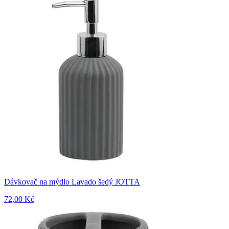
Dávkovač na mýdlo Lavado šedý JOTTA
72,00 Kč