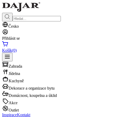
Česko
Přihlásit se
Košík
(0)
Zahrada
Jídelna
Kuchyně
Dekorace a organizace bytu
Domácnost, koupelna a úklid
Akce
Outlet
Inspirace
Kontakt