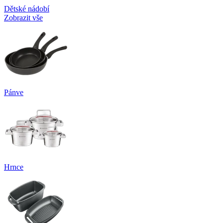
Dětské nádobí
Zobrazit vše
Pánve
Hrnce