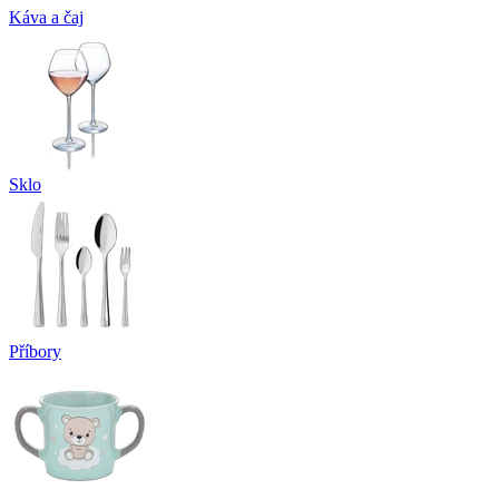
Káva a čaj
Sklo
Příbory