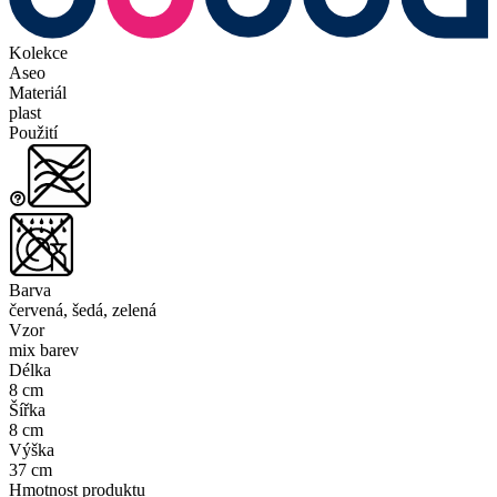
Kolekce
Aseo
Materiál
plast
Použití
Barva
červená, šedá, zelená
Vzor
mix barev
Délka
8 cm
Šířka
8 cm
Výška
37 cm
Hmotnost produktu