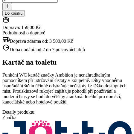
Do košíku
Doprava: 159,00 Kč
Podrobnosti o dopravě
Doprava zdarma od:
3 500,00 Kč
Doba dodání:
od 2 do 7 pracovních dnů
Kartáč na toaletu
Funkční WC kartáč značky Ambition je nenahraditelným
pomocníkem při udržování čistoty v koupelně. Díky vhodnému
uspořádání štětin účinně odstraňuje nečistoty i z těžko dostupných
míst. Protiskluzová rukojeť zajišťuje pohodlí při používání a
moderní barvy se hodí do většiny aranžmá. Ideální pro domácí,
kancelářské nebo hotelové použití.
Detaily produktu
Značka