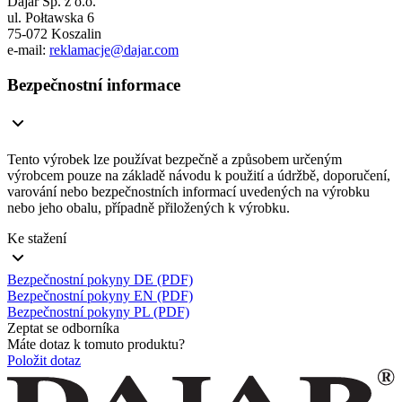
Dajar Sp. z o.o.
ul. Połtawska 6
75-072 Koszalin
e-mail:
reklamacje@dajar.com
Bezpečnostní informace
Tento výrobek lze používat bezpečně a způsobem určeným
výrobcem pouze na základě návodu k použití a údržbě, doporučení,
varování nebo bezpečnostních informací uvedených na výrobku
nebo jeho obalu, případně přiložených k výrobku.
Ke stažení
Bezpečnostní pokyny DE (PDF)
Bezpečnostní pokyny EN (PDF)
Bezpečnostní pokyny PL (PDF)
Zeptat se odborníka
Máte dotaz k tomuto produktu?
Položit dotaz