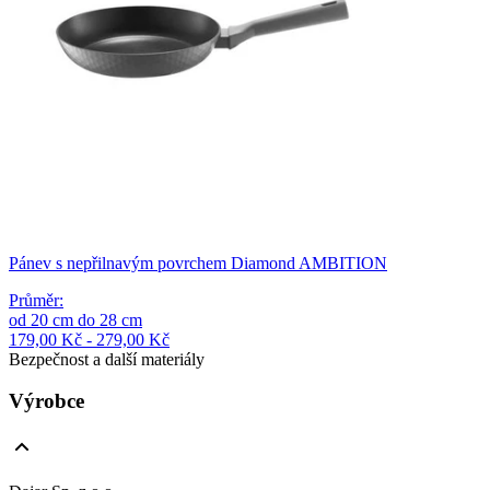
Pánev s nepřilnavým povrchem Diamond AMBITION
Průměr
:
od
20
cm
do
28
cm
179,00 Kč - 279,00 Kč
Bezpečnost a další materiály
Výrobce