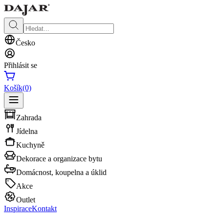
Česko
Přihlásit se
Košík
(0)
Zahrada
Jídelna
Kuchyně
Dekorace a organizace bytu
Domácnost, koupelna a úklid
Akce
Outlet
Inspirace
Kontakt