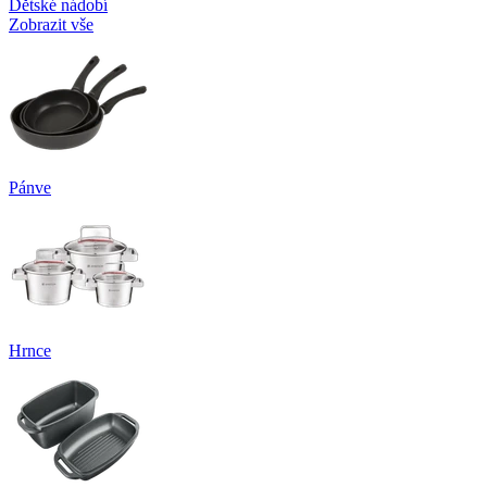
Dětské nádobí
Zobrazit vše
Pánve
Hrnce