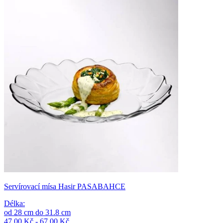
Servírovací mísa Hasir PASABAHCE
Délka
:
od
28
cm
do
31.8
cm
47,00 Kč - 67,00 Kč