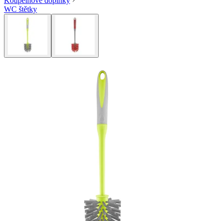
Koupelnové doplňky
WC štětky