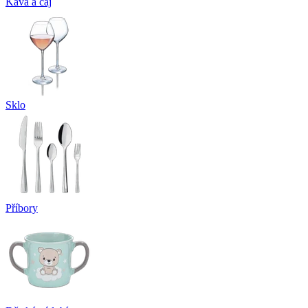
Káva a čaj
Sklo
Příbory